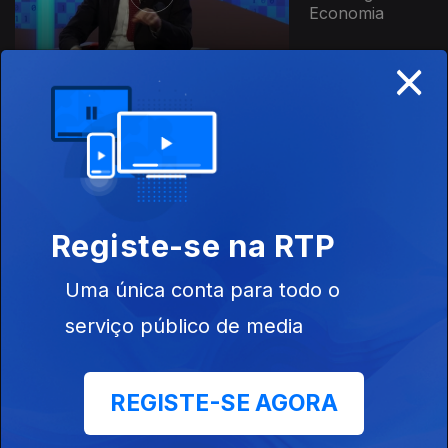
Economia
×
Ep. 7
28 jul. 2021
Desenvolvimento
Humano na
Promoção de
Competências e
Bem Estar
Registe-se na RTP
Ep. 6
21 jul. 2021
Uma única conta para todo o
Entrada,
serviço público de media
percurso e
avaliação no
mundo
profissional
REGISTE-SE AGORA