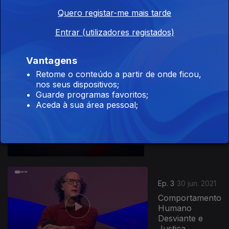
Quero registar-me mais tarde
Ep. 5
14 jul. 2021
Entrar (utilizadores registados)
Psicologia e
Política
Vantagens
Retome o conteúdo a partir de onde ficou,
nos seus dispositivos;
554725
Guarde programas favoritos;
Ep. 4
07 jul. 2021
Aceda à sua área pessoal;
Desenvolvimento
Humano no
Envelhecimento
Ep. 3
30 jun. 2021
Comportamento
Humano
Desviante e
Justiça