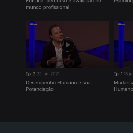
Entrada, percurso e avaliação no
Psicologi
mundo profissional
551666
Ep. 2
23 jun. 2021
Ep. 1
16 ju
Desempenho Humano e sua
Mudança
Potenciação
Human