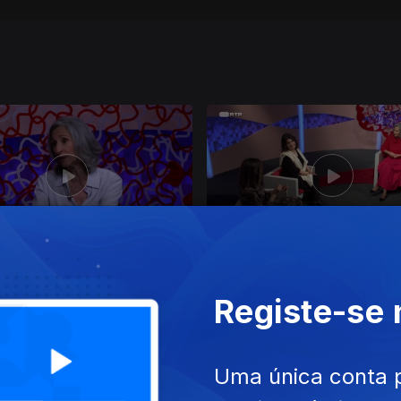
set. 2021
Ep. 12
01 set. 2021
enho Humano e sua
Sexualidade e Psicologia
Registe-se
ação
Uma única conta 