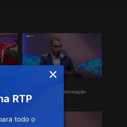
×
Ep. 11
25 ago. 2021
Informação e Desinformação
 na RTP
para todo o