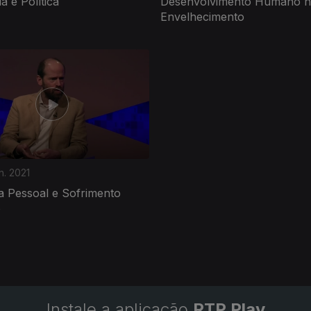
a e Política
Desenvolvimento Humano 
Envelhecimento
n. 2021
 Pessoal e Sofrimento
o
Instale a aplicação
RTP Play