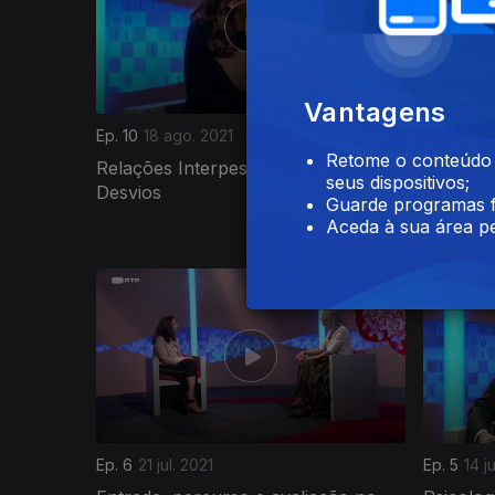
Vantagens
Ep. 10
18 ago. 2021
Ep. 9
11 a
Retome o conteúdo a
Relações Interpessoais e seus
Luto e C
seus dispositivos;
Desvios
Guarde programas f
Aceda à sua área pe
554725
Ep. 6
21 jul. 2021
Ep. 5
14 j