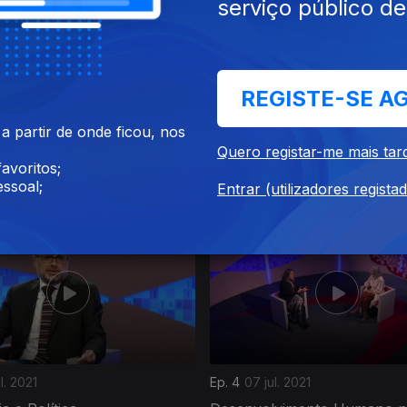
serviço público d
REGISTE-SE A
go. 2021
Ep. 8
04 ago. 2021
 partir de onde ficou, nos
uidados Paliativos
Psicologia e Economia
Quero registar-me mais tar
avoritos;
ssoal;
Entrar (utilizadores regista
ul. 2021
Ep. 4
07 jul. 2021