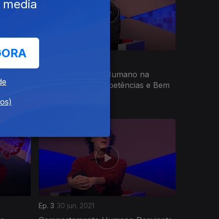
e media
GORA
Ep. 7
28 jul. 2021
Desenvolvimento Humano na
de
Promoção de Competências e Bem
Estar
dos)
Ep. 3
30 jun. 2021