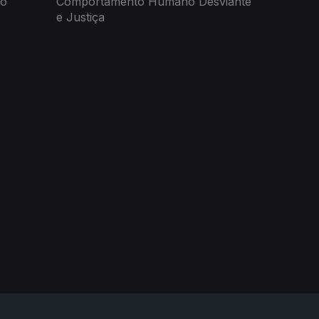
no
Comportamento Humano Desviante
e Justiça