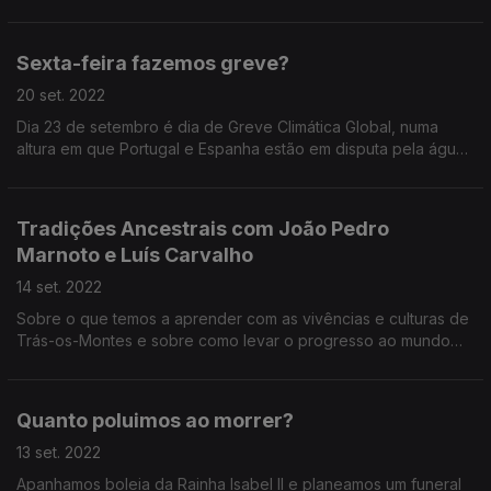
embalagens de protetor solar que são perdidos na areia, a
bióloga e beach comber fala-nos do plástico como espécie
invasora.
Sexta-feira fazemos greve?
20 set. 2022
Dia 23 de setembro é dia de Greve Climática Global, numa
altura em que Portugal e Espanha estão em disputa pela água
em tempo de seca, em que sai um estudo sobre a duplicação
da fome em 6 anos nos 10 países mais afetados pela crise
climática e outro sobre as mortes em Portugal devido à
Tradições Ancestrais com João Pedro
poluição.
Marnoto e Luís Carvalho
14 set. 2022
Sobre o que temos a aprender com as vivências e culturas de
Trás-os-Montes e sobre como levar o progresso ao mundo
rural sem o desvirtuare e ameaçar, com um fotógrafo e
museológo.
Quanto poluimos ao morrer?
13 set. 2022
Apanhamos boleia da Rainha Isabel II e planeamos um funeral