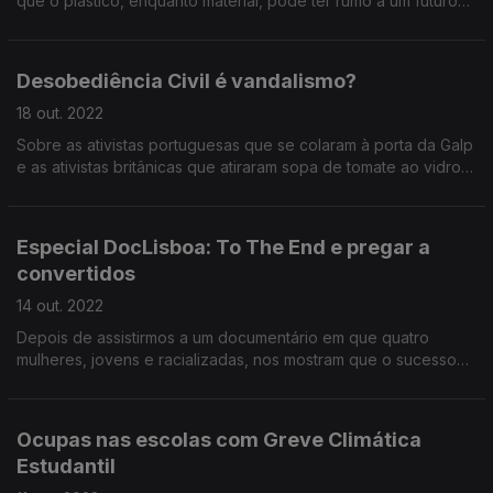
que o plástico, enquanto material, pode ter rumo a um futuro
mais sustentável. No rescaldo do evento internacional Plástico
Summit.
Desobediência Civil é vandalismo?
18 out. 2022
Sobre as ativistas portuguesas que se colaram à porta da Galp
e as ativistas britânicas que atiraram sopa de tomate ao vidro
que protege os Girassóis de Van Gogh.
Especial DocLisboa: To The End e pregar a
convertidos
14 out. 2022
Depois de assistirmos a um documentário em que quatro
mulheres, jovens e racializadas, nos mostram que o sucesso
na luta pela justiça climática depende da coragem política de
quem governa, gravámos o debate entre Francisco Ferreira
(ZERO), Tiago Brandão Rodrigues (Comissão de Ambiente e
Ocupas nas escolas com Greve Climática
Energia), António Vicente (Comissão Europeia) e Matilde
Estudantil
Ventura (Greve Climática Estudantil de Lisboa).