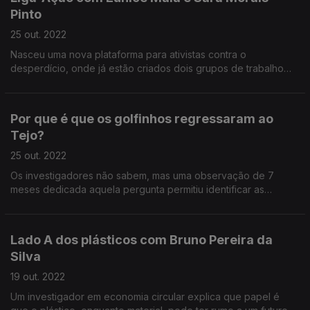
Pinto
25 out. 2022
Nasceu uma nova plataforma para ativistas contra o
desperdício, onde já estão criados dois grupos de trabalho
focados na influência de políticas públicas - um para o granel
e outro para esforços de reparação e reutilizaç
Por que é que os golfinhos regressaram ao
Tejo?
25 out. 2022
Os investigadores não sabem, mas uma observação de 7
meses dedicada aquela pergunta permitiu identificar as
ligações entre a saúde do estuário e as visitas dos
predadores de topo.
Lado A dos plásticos com Bruno Pereira da
Silva
19 out. 2022
Um investigador em economia circular explica que papel é