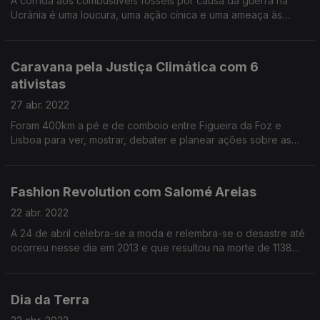
A corrida aos combustíveis fósseis por causa da guerra na
Ucrânia é uma loucura, uma ação cínica e uma ameaça às
metas climáticas globais - quem o diz é o secretário-geral da
ONU. Ainda o BioBlitz, a ação The Trash Cycle e o livro de
João Reis, Cadernos da Água.
Caravana pela Justiça Climática com 6
ativistas
27 abr. 2022
Foram 400km a pé e de comboio entre Figueira da Foz e
Lisboa para ver, mostrar, debater e planear ações sobre as
causas e efeitos que provocam fogos e acabam com a água
em Portugal.
Fashion Revolution com Salomé Areias
22 abr. 2022
A 24 de abril celebra-se a moda e relembra-se o desastre até
ocorreu nesse dia em 2013 e que resultou na morte de 1138
pessoas - a palavra de ordem é transparência. Uma
mensagem anti-colonialista e anti-capitalista.
Dia da Terra