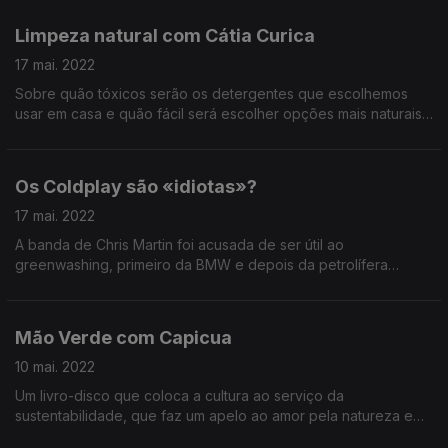
dia 31 de maio no Tivoli BBVA em Lisboa) explica a ligação
entre a conservação de animais como morcegos e a
Limpeza natural com Cátia Curica
soberania alimentar de países ou a relação entre os gatos
domésticos e as populações decrescentes de espécies
17 mai. 2022
endémicas.
Sobre quão tóxicos serão os detergentes que escolhemos
usar em casa e quão fácil será escolher opções mais naturais
e amigas da nossa saúde e do planeta.
Os Coldplay são «idiotas»?
17 mai. 2022
A banda de Chris Martin foi acusada de ser útil ao
greenwashing, primeiro da BMW e depois da petrolífera
Neste.
Mão Verde com Capicua
10 mai. 2022
Um livro-disco que coloca a cultura ao serviço da
sustentabilidade, que faz um apelo ao amor pela natureza e
que se dedica aos mais novos sem ser infantil.