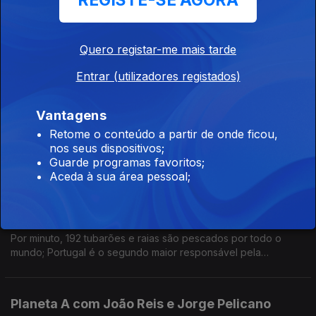
REGISTE-SE AGORA
Bolsonaro diz que só precisamos de liberdade, Bruno Pereira
e Dom Philips continuam desaparecidos na Amazónia e
Portugal viveu o maio mais quente dos últimos 92 anos e mais
Quero registar-me mais tarde
seco dos últimos 91.
Cerâmica e sustentabilidade com Ar.Co e
Entrar (utilizadores registados)
Pavilhão do Conhecimento
07 jun. 2022
Vantagens
Um olhar sobre a produção de um ponto de vista artístico e,
Retome o conteúdo a partir de onde ficou,
assim, como antídoto para o consumismo desenfreado e a
nos seus dispositivos;
cultura descartável. Com Vasco Futscher Pereira e Melissa
Guarde programas favoritos;
Truniger.
Aceda à sua área pessoal;
Portugal exporta carne de tubarão?
07 jun. 2022
Por minuto, 192 tubarões e raias são pescados por todo o
mundo; Portugal é o segundo maior responsável pela
exportação e reexportação de carne de tubarão e raia.
Planeta A com João Reis e Jorge Pelicano