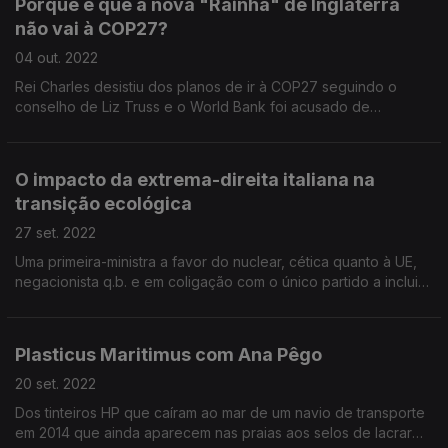
Porque é que a nova "Rainha" de Inglaterra
não vai à COP27?
04 out. 2022
Rei Charles desistiu dos planos de ir à COP27 seguindo o
conselho de Liz Truss e o World Bank foi acusado de
comunicar mal os investimentos climáticos.
O impacto da extrema-direita italiana na
transição ecológica
27 set. 2022
Uma primeira-ministra a favor do nuclear, cética quanto à UE,
negacionista q.b. e em coligação com o único partido a incluir
a subsidiação dos combustíveis fósseis no programa eleitoral.
Pelo menos o Papa pede «modelos económicos mais justos e
amigos do ambiente».
Plasticus Maritimus com Ana Pêgo
20 set. 2022
Dos tinteiros HP que caíram ao mar de um navio de transporte
em 2014 que ainda aparecem nas praias aos selos de lacrar