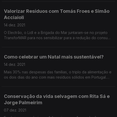
Valorizar Resíduos com Tomás Froes e Simão
Acciaioli
14 dez. 2021
O Electrão, o Lidl e a Brigada do Mar juntaram-se no projeto
TransforMAR para nos sensibilizar para a redução do consumo
de descartáveis, para limpar praias e para ajudar
comunidades.
Como celebrar um Natal mais sustentável?
14 dez. 2021
Mais 30% nas despesas das famílias, o triplo da alimentação e
os dois dias do ano com mais resíduos sólidos em Portugal.
Dicas para reduzir o impacto ambiental das festas.
Conservação da vida selvagem com Rita Sá e
Jorge Palmeirim
07 dez. 2021