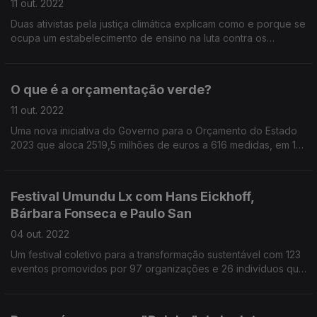
11 out. 2022
Duas ativistas pela justiça climática explicam como e porque se
ocupa um estabelecimento de ensino na luta contra os
combustíveis fósseis e quais as reivindicações dos jovens que
acusam o sistema de os preparar para um f
O que é a orçamentação verde?
11 out. 2022
Uma nova iniciativa do Governo para o Orçamento do Estado
2023 que aloca 2519,5 milhões de euros a 616 medidas, em 17
programas orçamentais diferentes, com destaque para a
mitigação das alterações climáticas.
Festival Umundu Lx com Hans Eickhoff,
Bárbara Fonseca e Paulo San
04 out. 2022
Um festival coletivo para a transformação sustentável com 123
eventos promovidos por 97 organizações e 26 indivíduos que
apoiam causas e querem fazer a diferença.