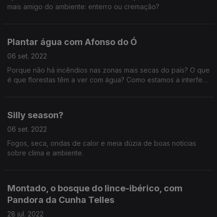
mais amigo do ambiente: enterro ou cremação?
Plantar água com Afonso do Ó
06 set. 2022
Porque não há incêndios nas zonas mais secas do país? O que
é que florestas têm a ver com água? Como estamos a interferir
no ciclo da água? Uma aula sobre água e clima mediterrâneo
com um consultor científico da ANP/WWF.
Silly season?
06 set. 2022
Fogos, seca, ondas de calor e meia dúzia de boas notícias
sobre clima e ambiente.
Montado, o bosque do lince-ibérico, com
Pandora da Cunha Telles
28 jul. 2022