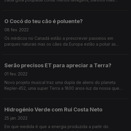
curtos, menos consumo de bens com elevadas pegadas
hídricas.
O Cocó do teu cão é poluente?
08 fev. 2022
Os médicos no Canadá estão a prescrever passeios em
parques naturais mas os cães da Europa estão a poluir as
reservas naturais com nitrogénio e fósforo dos seus dejectos.
Serão precisos ET para apreciar a Terra?
01 fev. 2022
Novo projeto musical traz uma dupla de aliens do planeta
Kepler-452, uma super Terra a 1800 anos-luz da nossa que
nos querem fazer apaixonar pelo planeta - The Keplerians.
Hidrogénio Verde com Rui Costa Neto
25 jan. 2022
Em que medida é que a energia produzida a partir do