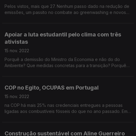
Pelos vistos, mais que 27. Nenhum passo dado na redução de
emissões, um passito no combate ao greenwashing e novos
esquemas de financiamento que endividam os países mais
pobres e aumentam as desigualdades sociais.
Apoiar a luta estudantil pelo clima com três
ativistas
15 nov. 2022
Porquê a demissão do Ministro da Economia e não do do
Ambiente? Que medidas concretas para a transição? Porquê
arriscar a desobediência civil?
COP no Egito, OCUPAS em Portugal
15 nov. 2022
na COP há mais 25% nas credenciais entregues a pessoas
ligadas aos combustíveis fósseis do que no ano passado. Em
Lisboa, a luta pelo clima continua cheia de força!
Construção sustentável com Aline Guerreiro