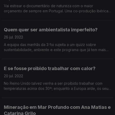
Vai estrear o documentário de natureza com o maior
orçamento de sempre em Portugal. Uma co-produção ibérica
que nos mostra o ecossistema do montado como nunca foi
possível vê-lo antes.
Quem quer ser ambientalista imperfeito?
26 jul. 2022
A equipa das manhãs da 3 foi sujeita a um quizz sobre
sustentabilidade, ambiente e este programa que já tem mais
de um ano de idade!
E se fosse proibido trabalhar com calor?
20 jul. 2022
No Reino Unido talvez venha a ser proibido trabalhar com
temperaturas acima dos 30º; enquanto a Europa arde, os seus
líderes estão a pensar aliviar os limtes às emissões de gases
com efeitos de estufa.
Mineração em Mar Profundo com Ana Matias e
Catarina Grilo