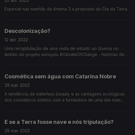
22 abr. 2022
Especial nas manhãs da Antena 3 a propósito do Dia da Terra.
Descolonização?
12 abr. 2022
Uma recapitulação de uma visita de estudo ao Quénia no
âmbito do projeto europeu #ClimateOfChange - histórias de
resistência e resiliência ao colonialismo e às alterações
clímáticas.
Cosmética sem água com Catarina Nobre
29 mar. 2022
A tendência da waterless beauty e as vantagens ecológicas
dos cosméticos sólidos com a fundadora de uma das mais
conhecidas marcas de cosmética natural em Portugal.
E se a Terra fosse nave e nós tripulação?
29 mar. 2022