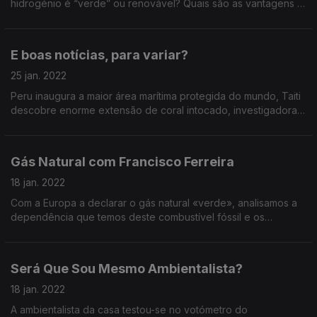
hidrogénio é “verde” ou renovável? Quais são as vantagens e
desvantagens económicas? E que ligações tem o interesse no
hidrogénio a indústrias poluentes?
E boas notícias, para variar?
25 jan. 2022
Peru inaugura a maior área marítima protegida do mundo, Taiti
descobre enorme extensão de coral intocado, investigadoras
portuguesas recebem prémio por criarem plástico
biodegradável a partir do cardo.
Gás Natural com Francisco Ferreira
18 jan. 2022
Com a Europa a declarar o gás natural «verde», analisamos a
dependência que temos deste combustível fóssil e os
impactes que tem no ambiente e na saúde pública. Analisa-se
o papel da eletricidade como alternativa.
Será Que Sou Mesmo Ambientalista?
18 jan. 2022
A ambientalista da casa testou-se no votómetro do