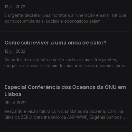
12 jul. 2022
É urgente decretar uma moratória à mineração em mar até que
os riscos ambientais, sociais e económicos sejam
compreendidos de forma abrangente e esteja claramente
demonstrado que esta atividade pode ser gerida de forma a
assegurar a efetiva proteção do ambiente marinho, evitar a
Como sobreviver a uma onda de calor?
perda de biodiversidade e salvaguardar as comunidades
costeiras e a saúde humana.
12 jul. 2022
As ondas de calor são e serão cada vez mais frequentes,
longas e intensas e são um dos maiores riscos naturais à vida
humana - na histórica onda de calor de 2003 morreram 70 mil
pessoas na Europa. Saiba como se proteger.
Especial Conferência dos Oceanos da ONU em
Lisboa
05 jul. 2022
Rescaldo e visão futura com Ana Matias da Sciaena, Carolina
Silva da ZERO, Catarina Grilo da ANP/WWF, Eugénia Barroca
da Sustainable Ocean Alliance (SOA) e Joana Andrade da
Sociedade Portuguesa para o Estudo das Aves.