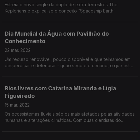
Estreia o novo single da dupla de extra-terrestres The
Keplerians e explica-se o conceito “Spaceship Earth”
Dia Mundial da Água com Pavilhão do
Conhecimento
22 mar. 2022
Um recurso renovável, pouco disponível e que teimamos em
desperdiçar e deteriorar - quão seco é o cenário, o que está
a ser feito nas cidades e que compromissos podemos assumir
todos enquanto cidadãos.
Rios livres com Catarina Miranda e Lígia
Figueiredo
15 mar. 2022
Os ecossistemas fluviais são os mais afetados pelas atividades
humanas e alterações climáticas. Com duas cientistas do
GEOTA percebemos como tentar guardar água em barragens
de betão não faz nada pelo combate à seca.