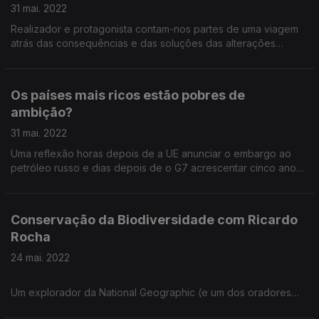
31 mai. 2022
Realizador e protagonista contam-nos partes de uma viagem
atrás das consequências e das soluções das alterações
climáticas que não couberam nos nove episódios disponíveis
da RTPPLAY.
Os países mais ricos estão pobres de
ambição?
31 mai. 2022
Uma reflexão horas depois de a UE anunciar o embargo ao
petróleo russo e dias depois de o G7 acrescentar cinco anos
à meta da descarbonização.
Conservação da Biodiversidade com Ricardo
Rocha
24 mai. 2022
Um explorador da National Geographic (e um dos oradores
convidados para o National Geographic Summit que acontece