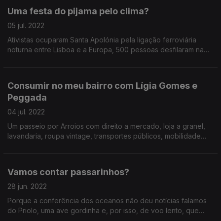
Uma festa do pijama pelo clima?
05 jul. 2022
Ativistas ocuparam Santa Apolónia pela ligação ferroviária
noturna entre Lisboa e a Europa, 500 pessoas desfilaram na
Marcha Azul pelo Clima e a Península Ibérica está a passar
pelo clima mais seco dos últimos 1200 anos.
Consumir no meu bairro com Lígia Gomes e
Peggada
04 jul. 2022
Um passeio por Arroios com direito a mercado, loja a granel,
lavandaria, roupa vintage, transportes públicos, mobilidade
ativa e happy hour num restaurante vegana e sem
desperdício.
Vamos contar passarinhos?
28 jun. 2022
Porque a conferência dos oceanos não deu notícias falamos
do Priolo, uma ave gordinha e, por isso, de voo lento, que
está ameaçada e só existe no Nordeste da Ilha de São Miguel,