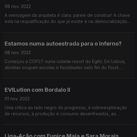
08 nov. 2022
A mensagem da arquiteta é clara: parem de construir! A chave
está na requalificação do que já existe e na democratização
da construção de qualidade.
Estamos numa autoestrada para o inferno?
08 nov. 2022
Começou a COP27 numa cidada-resort do Egito. Em Lisboa,
ativistas ocupam escolas e faculdades oelo fim do fóssil.
Sábado há manif!
EVILution com Bordalo II
01 nov. 2022
Uma crítica ao lado negro do progresso, à sobreexploração
de recursos, à produção e consumo desenfreados, ao
descartável; uma ode à biodiversidade e um continuar de um
legado familiar; tudo na mais recente exposição de A
Liga-Ação com Eunice Maia e Sara Morais