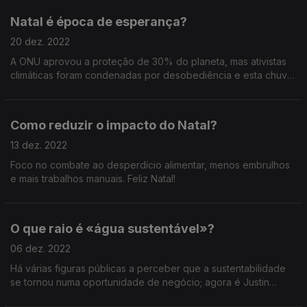
Natal é época de esperança?
20 dez. 2022
A ONU aprovou a proteção de 30% do planeta, mas ativistas
climáticas foram condenadas por desobediência e esta chuva
não serve de combate à seca.
Como reduzir o impacto do Natal?
13 dez. 2022
Foco no combate ao desperdício alimentar, menos embrulhos
e mais trabalhos manuais. Feliz Natal!
O que raio é «água sustentável»?
06 dez. 2022
Há várias figuras públicas a perceber que a sustentabilidade
se tornou numa oportunidade de negócio; agora é Justin
Bieber com a Generosity Water.