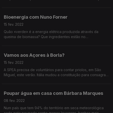
Bioenergia com Nuno Forner
15 fev. 2022
Quão «verde» é a energia elétrica produzida através da
queima de biomassa? Que ingredientes estão no
biocombustível com que abastecemos os transportes? Que
interesses económicos ditam as tendências das políticas?
Vamos aos Açores à Borla?
15 fev. 2022
A SPEA precisa de voluntários para contar priolos, em São
Miguel, este verão. Itália mudou a constituição para consagrar
a defesa do ambiente. Lisboa terá transporte escolar gratuito.
Poupar água em casa com Bárbara Marques
08 fev. 2022
Num país que tem 94% do território em seca meteorológica
cada gota poupada conta: menos lavagens, banhos mais