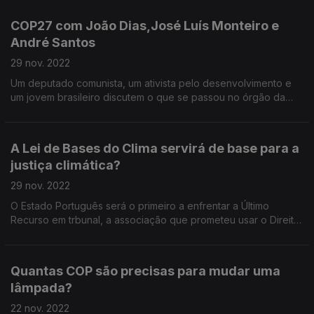
COP27 com João Dias,José Luís Monteiro e
André Santos
29 nov. 2022
Um deputado comunista, um ativista pelo desenvolvimento e
um jovem brasileiro discutem o que se passou no órgão da
ONU destinado a discutir o clima. E uma jornalista oferece
opinião.
A Lei de Bases do Clima servirá de base para a
justiça climática?
29 nov. 2022
O Estado Português será o primeiro a enfrentar a Último
Recurso em trbunal, a associação que prometeu usar o Direito
para responsabilizar quem considera serem os principais
responsáveis pela crise climática no país.
Quantas COP são precisas para mudar uma
lâmpada?
22 nov. 2022