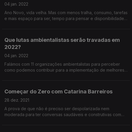
04 jan. 2022
Ano Novo, vida velha. Mas com menos tralha, consumo, tarefas
e mais espaço para ser, tempo para pensar e disponibilidade
para olhar para fora de nós mesmos. Uma introdução à
vontade de agir.
Que lutas ambientalistas serão travadas em
2022?
04 jan. 2022
Falámos com 11 organizações ambientalistas para perceber
como podemos contribuir para a implementação de melhores
políticas, a proteção da biodiversidade e a justiça climática ao
longo do próximo ano.
Começar do Zero com Catarina Barreiros
28 dez. 2021
A prova de que não é preciso ser despolarizada nem
moderada para ter conversas saudáveis e construtivas com
pessoas com ideologias políticas opostas às nossas.