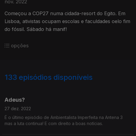
nov. 2022
Começou a COP27 numa cidada-resort do Egito. Em
Lisboa, ativistas ocupam escolas e faculdades oelo fim
do fóssil. Sábado há manif!
opções
133
episódios disponíveis
650297
641639
627416
616186
604817
594606
585817
575454
Adeus?
27 dez. 2022
É o último episódio de Ambientalista Imperfeita na Antena 3
mas a luta continua! E com direito a boas notícias.