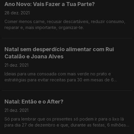
Ano Novo: Vais Fazer a Tua Parte?
28 dez. 2021
Comer menos carne, recusar descartáveis, reduzir consumo,
reparar e, mais importante, organizar-te.
Natal sem desperdício alimentar com Rui
Catalão e Joana Alves
21 dez. 2021
Ideias para uma consoada com mais verde no prato e
estratégias para evitar receitas para 30 em mesas de 6
pessoas e doces de natal que ninguém come mas que se
cozinham por tradição.
Natal: Então e o After?
21 dez. 2021
Só para lembrar que os presentes só podem ir para o lixo lá
para dia 27 de dezembro e que, durante as festas, 6 milhões
de pratos de comida são desperdiçados em Portugal.