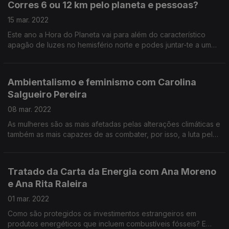
Corres 6 ou 12 km pelo planeta e pessoas?
15 mar. 2022
Este ano a Hora do Planeta vai para além do característico
apagão de luzes no hemisfério norte e podes juntar-te a um
trail em Lisboa e união e solidariedade internacional. Inscreve-
te em horadoplaneta.pt
Ambientalismo e feminismo com Carolina
Salgueiro Pereira
08 mar. 2022
As mulheres são as mais afetadas pelas alterações climáticas e
também as mais capazes de as combater, por isso, a luta pela
justiça climática tem que ser uma luta feminista.
Tratado da Carta da Energia com Ana Moreno
e Ana Rita Raleira
01 mar. 2022
Como são protegidos os investimentos estrangeiros em
produtos energéticos que incluem combustíveis fósseis? E