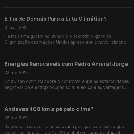
como é que isto se liga aos interesses financeiros por detrás
da guerra que se trava na Ucrânia?
É Tarde Demais Para a Luta Climática?
01 mar. 2022
Há mais uma guerra no mundo e o secretário-geral da
Organização das Nações Unidas apresentou o novo relatório
do IPCC como “o atlas do sofrimento humano”. Mas ainda
vamos a tempo de melhorar as coisas!
Energias Renováveis com Pedro Amaral Jorge
22 fev. 2022
Uma visão optimista sobre o confronto entre as externalidades
negativas da electroprodução solar e eólica e as vantagens
na redução das emissões de carbono.
Andavas 400 km a pé pelo clima?
22 fev. 2022
Já podes inscrever-te na caravana pela justiça climática que
vai percorrer o país de 2 a 16 de abril em caravanaclima.pt.