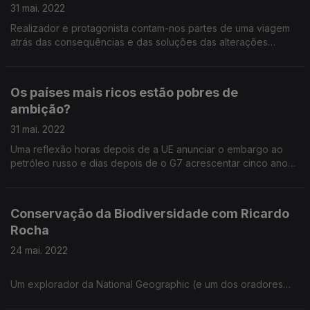
31 mai. 2022
Realizador e protagonista contam-nos partes de uma viagem
atrás das consequências e das soluções das alterações
climáticas que não couberam nos nove episódios disponíveis
da RTPPLAY.
Os países mais ricos estão pobres de
ambição?
31 mai. 2022
Uma reflexão horas depois de a UE anunciar o embargo ao
petróleo russo e dias depois de o G7 acrescentar cinco anos
à meta da descarbonização.
Conservação da Biodiversidade com Ricardo
Rocha
24 mai. 2022
Um explorador da National Geographic (e um dos oradores
convidados para o National Geographic Summit que acontece