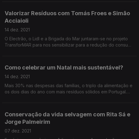
Valorizar Resíduos com Tomás Froes e Simão
Acciaioli
14 dez. 2021
O Electrão, o Lidl e a Brigada do Mar juntaram-se no projeto
TransforMAR para nos sensibilizar para a redução do consumo
de descartáveis, para limpar praias e para ajudar
comunidades.
Como celebrar um Natal mais sustentável?
14 dez. 2021
Mais 30% nas despesas das famílias, o triplo da alimentação e
os dois dias do ano com mais resíduos sólidos em Portugal.
Dicas para reduzir o impacto ambiental das festas.
Conservação da vida selvagem com Rita Sá e
Jorge Palmeirim
07 dez. 2021