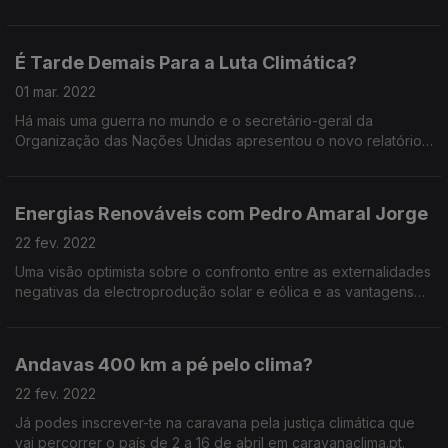
como é que isto se liga aos interesses financeiros por detrás
da guerra que se trava na Ucrânia?
É Tarde Demais Para a Luta Climática?
01 mar. 2022
Há mais uma guerra no mundo e o secretário-geral da
Organização das Nações Unidas apresentou o novo relatório
do IPCC como “o atlas do sofrimento humano”. Mas ainda
vamos a tempo de melhorar as coisas!
Energias Renováveis com Pedro Amaral Jorge
22 fev. 2022
Uma visão optimista sobre o confronto entre as externalidades
negativas da electroprodução solar e eólica e as vantagens
na redução das emissões de carbono.
Andavas 400 km a pé pelo clima?
22 fev. 2022
Já podes inscrever-te na caravana pela justiça climática que
vai percorrer o país de 2 a 16 de abril em caravanaclima.pt.