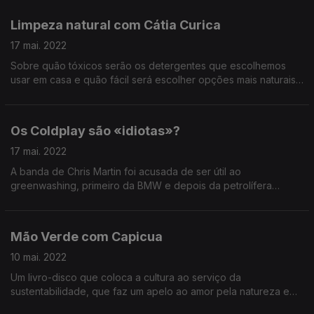
dia 31 de maio no Tivoli BBVA em Lisboa) explica a ligação
entre a conservação de animais como morcegos e a
Limpeza natural com Cátia Curica
soberania alimentar de países ou a relação entre os gatos
domésticos e as populações decrescentes de espécies
17 mai. 2022
endémicas.
Sobre quão tóxicos serão os detergentes que escolhemos
usar em casa e quão fácil será escolher opções mais naturais
e amigas da nossa saúde e do planeta.
Os Coldplay são «idiotas»?
17 mai. 2022
A banda de Chris Martin foi acusada de ser útil ao
greenwashing, primeiro da BMW e depois da petrolífera
Neste.
Mão Verde com Capicua
10 mai. 2022
Um livro-disco que coloca a cultura ao serviço da
sustentabilidade, que faz um apelo ao amor pela natureza e
que se dedica aos mais novos sem ser infantil.