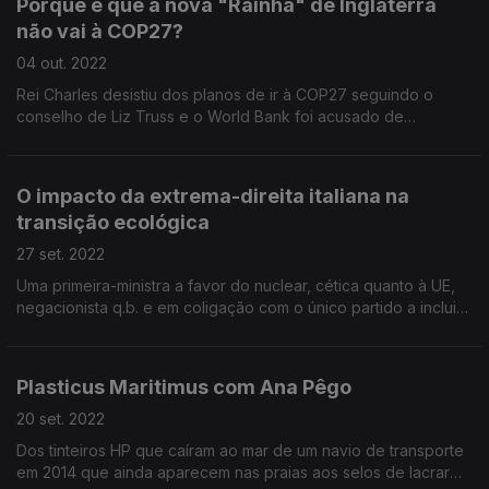
Porque é que a nova "Rainha" de Inglaterra
não vai à COP27?
04 out. 2022
Rei Charles desistiu dos planos de ir à COP27 seguindo o
conselho de Liz Truss e o World Bank foi acusado de
comunicar mal os investimentos climáticos.
O impacto da extrema-direita italiana na
transição ecológica
27 set. 2022
Uma primeira-ministra a favor do nuclear, cética quanto à UE,
negacionista q.b. e em coligação com o único partido a incluir
a subsidiação dos combustíveis fósseis no programa eleitoral.
Pelo menos o Papa pede «modelos económicos mais justos e
amigos do ambiente».
Plasticus Maritimus com Ana Pêgo
20 set. 2022
Dos tinteiros HP que caíram ao mar de um navio de transporte
em 2014 que ainda aparecem nas praias aos selos de lacrar