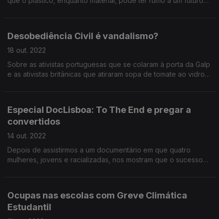
que o plástico, enquanto material, pode ter rumo a um futuro
mais sustentável. No rescaldo do evento internacional Plástico
Summit.
Desobediência Civil é vandalismo?
18 out. 2022
Sobre as ativistas portuguesas que se colaram à porta da Galp
e as ativistas britânicas que atiraram sopa de tomate ao vidro
que protege os Girassóis de Van Gogh.
Especial DocLisboa: To The End e pregar a
convertidos
14 out. 2022
Depois de assistirmos a um documentário em que quatro
mulheres, jovens e racializadas, nos mostram que o sucesso
na luta pela justiça climática depende da coragem política de
quem governa, gravámos o debate entre Francisco Ferreira
(ZERO), Tiago Brandão Rodrigues (Comissão de Ambiente e
Ocupas nas escolas com Greve Climática
Energia), António Vicente (Comissão Europeia) e Matilde
Estudantil
Ventura (Greve Climática Estudantil de Lisboa).