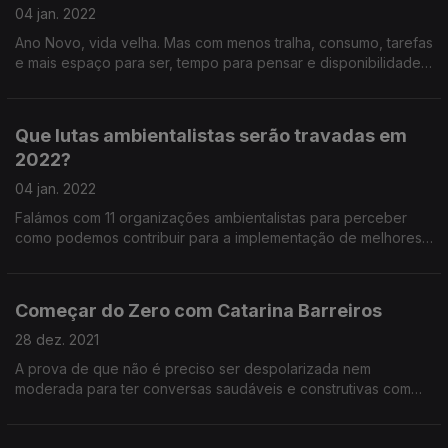
04 jan. 2022
Ano Novo, vida velha. Mas com menos tralha, consumo, tarefas
e mais espaço para ser, tempo para pensar e disponibilidade
para olhar para fora de nós mesmos. Uma introdução à
vontade de agir.
Que lutas ambientalistas serão travadas em
2022?
04 jan. 2022
Falámos com 11 organizações ambientalistas para perceber
como podemos contribuir para a implementação de melhores
políticas, a proteção da biodiversidade e a justiça climática ao
longo do próximo ano.
Começar do Zero com Catarina Barreiros
28 dez. 2021
A prova de que não é preciso ser despolarizada nem
moderada para ter conversas saudáveis e construtivas com
pessoas com ideologias políticas opostas às nossas.