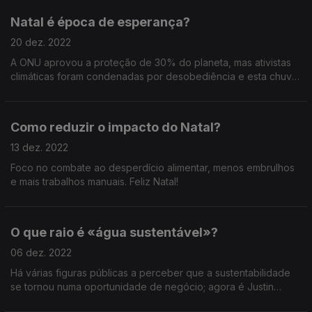
Natal é época de esperança?
20 dez. 2022
A ONU aprovou a proteção de 30% do planeta, mas ativistas
climáticas foram condenadas por desobediência e esta chuva
não serve de combate à seca.
Como reduzir o impacto do Natal?
13 dez. 2022
Foco no combate ao desperdício alimentar, menos embrulhos
e mais trabalhos manuais. Feliz Natal!
O que raio é «água sustentável»?
06 dez. 2022
Há várias figuras públicas a perceber que a sustentabilidade
se tornou numa oportunidade de negócio; agora é Justin
Bieber com a Generosity Water.