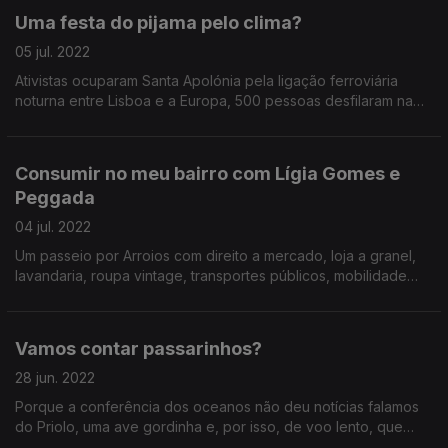
Uma festa do pijama pelo clima?
05 jul. 2022
Ativistas ocuparam Santa Apolónia pela ligação ferroviária
noturna entre Lisboa e a Europa, 500 pessoas desfilaram na
Marcha Azul pelo Clima e a Península Ibérica está a passar
pelo clima mais seco dos últimos 1200 anos.
Consumir no meu bairro com Lígia Gomes e
Peggada
04 jul. 2022
Um passeio por Arroios com direito a mercado, loja a granel,
lavandaria, roupa vintage, transportes públicos, mobilidade
ativa e happy hour num restaurante vegana e sem
desperdício.
Vamos contar passarinhos?
28 jun. 2022
Porque a conferência dos oceanos não deu notícias falamos
do Priolo, uma ave gordinha e, por isso, de voo lento, que
está ameaçada e só existe no Nordeste da Ilha de São Miguel,