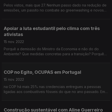
Pelos vistos, mais que 27. Nenhum passo dado na redução de
emissões, um passito no combate ao greenwashing e novos
esquemas de financiamento que endividam os países mais
pobres e aumentam as desigualdades sociais.
Apoiar a luta estudantil pelo clima com três
ativistas
15 nov. 2022
Porquê a demissão do Ministro da Economia e não do do
Ambiente? Que medidas concretas para a transição? Porquê
arriscar a desobediência civil?
COP no Egito, OCUPAS em Portugal
15 nov. 2022
na COP há mais 25% nas credenciais entregues a pessoas
ligadas aos combustíveis fósseis do que no ano passado. Em
Lisboa, a luta pelo clima continua cheia de força!
Construção sustentável com Aline Guerreiro