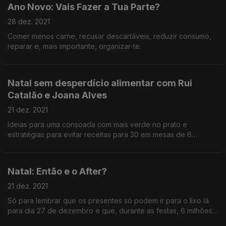
Ano Novo: Vais Fazer a Tua Parte?
28 dez. 2021
Comer menos carne, recusar descartáveis, reduzir consumo,
reparar e, mais importante, organizar-te.
Natal sem desperdício alimentar com Rui
Catalão e Joana Alves
21 dez. 2021
Ideias para uma consoada com mais verde no prato e
estratégias para evitar receitas para 30 em mesas de 6
pessoas e doces de natal que ninguém come mas que se
cozinham por tradição.
Natal: Então e o After?
21 dez. 2021
Só para lembrar que os presentes só podem ir para o lixo lá
para dia 27 de dezembro e que, durante as festas, 6 milhões
de pratos de comida são desperdiçados em Portugal.