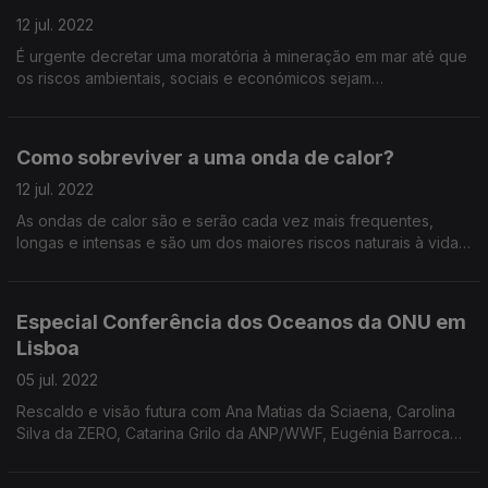
12 jul. 2022
É urgente decretar uma moratória à mineração em mar até que
os riscos ambientais, sociais e económicos sejam
compreendidos de forma abrangente e esteja claramente
demonstrado que esta atividade pode ser gerida de forma a
assegurar a efetiva proteção do ambiente marinho, evitar a
Como sobreviver a uma onda de calor?
perda de biodiversidade e salvaguardar as comunidades
costeiras e a saúde humana.
12 jul. 2022
As ondas de calor são e serão cada vez mais frequentes,
longas e intensas e são um dos maiores riscos naturais à vida
humana - na histórica onda de calor de 2003 morreram 70 mil
pessoas na Europa. Saiba como se proteger.
Especial Conferência dos Oceanos da ONU em
Lisboa
05 jul. 2022
Rescaldo e visão futura com Ana Matias da Sciaena, Carolina
Silva da ZERO, Catarina Grilo da ANP/WWF, Eugénia Barroca
da Sustainable Ocean Alliance (SOA) e Joana Andrade da
Sociedade Portuguesa para o Estudo das Aves.