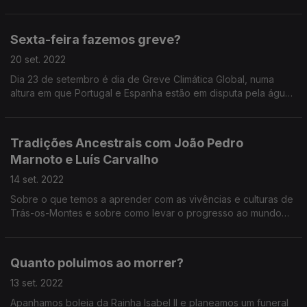
embalagens de protetor solar que são perdidos na areia, a
bióloga e beach comber fala-nos do plástico como espécie
invasora.
Sexta-feira fazemos greve?
20 set. 2022
Dia 23 de setembro é dia de Greve Climática Global, numa
altura em que Portugal e Espanha estão em disputa pela água
em tempo de seca, em que sai um estudo sobre a duplicação
da fome em 6 anos nos 10 países mais afetados pela crise
climática e outro sobre as mortes em Portugal devido à
Tradições Ancestrais com João Pedro
poluição.
Marnoto e Luís Carvalho
14 set. 2022
Sobre o que temos a aprender com as vivências e culturas de
Trás-os-Montes e sobre como levar o progresso ao mundo
rural sem o desvirtuare e ameaçar, com um fotógrafo e
museológo.
Quanto poluimos ao morrer?
13 set. 2022
Apanhamos boleia da Rainha Isabel II e planeamos um funeral