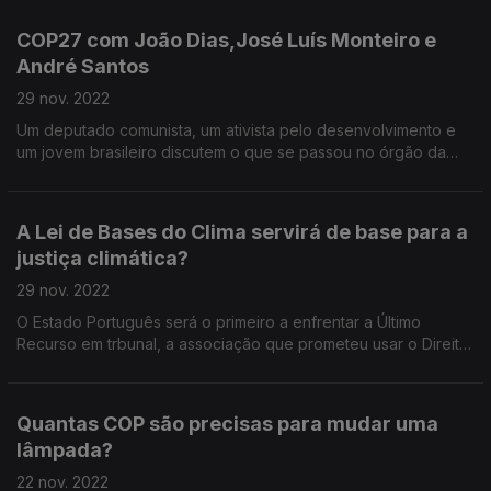
COP27 com João Dias,José Luís Monteiro e
André Santos
29 nov. 2022
Um deputado comunista, um ativista pelo desenvolvimento e
um jovem brasileiro discutem o que se passou no órgão da
ONU destinado a discutir o clima. E uma jornalista oferece
opinião.
A Lei de Bases do Clima servirá de base para a
justiça climática?
29 nov. 2022
O Estado Português será o primeiro a enfrentar a Último
Recurso em trbunal, a associação que prometeu usar o Direito
para responsabilizar quem considera serem os principais
responsáveis pela crise climática no país.
Quantas COP são precisas para mudar uma
lâmpada?
22 nov. 2022