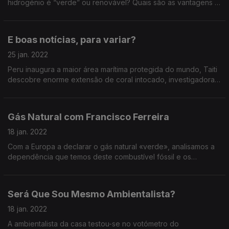
hidrogénio é “verde” ou renovável? Quais são as vantagens e
desvantagens económicas? E que ligações tem o interesse no
hidrogénio a indústrias poluentes?
E boas notícias, para variar?
25 jan. 2022
Peru inaugura a maior área marítima protegida do mundo, Taiti
descobre enorme extensão de coral intocado, investigadoras
portuguesas recebem prémio por criarem plástico
biodegradável a partir do cardo.
Gás Natural com Francisco Ferreira
18 jan. 2022
Com a Europa a declarar o gás natural «verde», analisamos a
dependência que temos deste combustível fóssil e os
impactes que tem no ambiente e na saúde pública. Analisa-se
o papel da eletricidade como alternativa.
Será Que Sou Mesmo Ambientalista?
18 jan. 2022
A ambientalista da casa testou-se no votómetro do