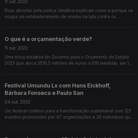
11 out. 2022
Duas ativistas pela justiça climática explicam como e porque se
ocupa um estabelecimento de ensino na luta contra os
combustíveis fósseis e quais as reivindicações dos jovens que
acusam o sistema de os preparar para um f
O que é a orçamentação verde?
11 out. 2022
Uma nova iniciativa do Governo para o Orçamento do Estado
2023 que aloca 2519,5 milhões de euros a 616 medidas, em 17
programas orçamentais diferentes, com destaque para a
mitigação das alterações climáticas.
Festival Umundu Lx com Hans Eickhoff,
Bárbara Fonseca e Paulo San
04 out. 2022
Um festival coletivo para a transformação sustentável com 123
eventos promovidos por 97 organizações e 26 indivíduos que
apoiam causas e querem fazer a diferença.