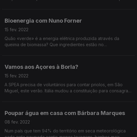
Bioenergia com Nuno Forner
15 fev. 2022
Quão «verde» é a energia elétrica produzida através da
queima de biomassa? Que ingredientes estão no
biocombustível com que abastecemos os transportes? Que
interesses económicos ditam as tendências das políticas?
Vamos aos Açores à Borla?
15 fev. 2022
A SPEA precisa de voluntários para contar priolos, em São
Miguel, este verão. Itália mudou a constituição para consagrar
a defesa do ambiente. Lisboa terá transporte escolar gratuito.
Poupar água em casa com Bárbara Marques
08 fev. 2022
Num país que tem 94% do território em seca meteorológica
cada gota poupada conta: menos lavagens, banhos mais