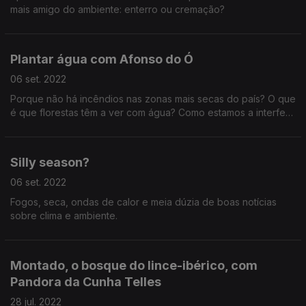
mais amigo do ambiente: enterro ou cremação?
Plantar água com Afonso do Ó
06 set. 2022
Porque não há incêndios nas zonas mais secas do país? O que
é que florestas têm a ver com água? Como estamos a interferir
no ciclo da água? Uma aula sobre água e clima mediterrâneo
com um consultor científico da ANP/WWF.
Silly season?
06 set. 2022
Fogos, seca, ondas de calor e meia dúzia de boas notícias
sobre clima e ambiente.
Montado, o bosque do lince-ibérico, com
Pandora da Cunha Telles
28 jul. 2022