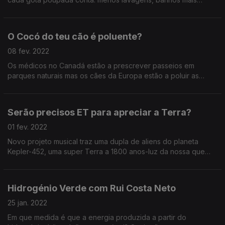
curtos, menos consumo de bens com elevadas pegadas
hídricas.
O Cocó do teu cão é poluente?
08 fev. 2022
Os médicos no Canadá estão a prescrever passeios em
parques naturais mas os cães da Europa estão a poluir as
reservas naturais com nitrogénio e fósforo dos seus dejectos.
Serão precisos ET para apreciar a Terra?
01 fev. 2022
Novo projeto musical traz uma dupla de aliens do planeta
Kepler-452, uma super Terra a 1800 anos-luz da nossa que
nos querem fazer apaixonar pelo planeta - The Keplerians.
Hidrogénio Verde com Rui Costa Neto
25 jan. 2022
Em que medida é que a energia produzida a partir do