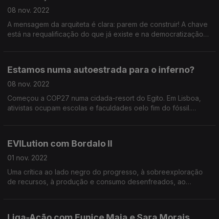
08 nov. 2022
A mensagem da arquiteta é clara: parem de construir! A chave
está na requalificação do que já existe e na democratização
da construção de qualidade.
Estamos numa autoestrada para o inferno?
08 nov. 2022
Começou a COP27 numa cidada-resort do Egito. Em Lisboa,
ativistas ocupam escolas e faculdades oelo fim do fóssil.
Sábado há manif!
EVILution com Bordalo II
01 nov. 2022
Uma crítica ao lado negro do progresso, à sobreexploração
de recursos, à produção e consumo desenfreados, ao
descartável; uma ode à biodiversidade e um continuar de um
legado familiar; tudo na mais recente exposição de A
Liga-Ação com Eunice Maia e Sara Morais