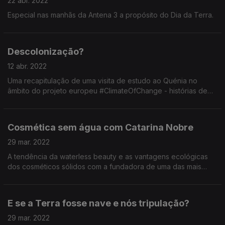
22 abr. 2022
Especial nas manhãs da Antena 3 a propósito do Dia da Terra.
Descolonização?
12 abr. 2022
Uma recapitulação de uma visita de estudo ao Quénia no
âmbito do projeto europeu #ClimateOfChange - histórias de
resistência e resiliência ao colonialismo e às alterações
clímáticas.
Cosmética sem água com Catarina Nobre
29 mar. 2022
A tendência da waterless beauty e as vantagens ecológicas
dos cosméticos sólidos com a fundadora de uma das mais
conhecidas marcas de cosmética natural em Portugal.
E se a Terra fosse nave e nós tripulação?
29 mar. 2022