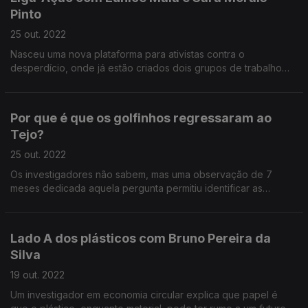
Pinto
25 out. 2022
Nasceu uma nova plataforma para ativistas contra o
desperdício, onde já estão criados dois grupos de trabalho
focados na influência de políticas públicas - um para o granel
e outro para esforços de reparação e reutilizaç
Por que é que os golfinhos regressaram ao
Tejo?
25 out. 2022
Os investigadores não sabem, mas uma observação de 7
meses dedicada aquela pergunta permitiu identificar as
ligações entre a saúde do estuário e as visitas dos
predadores de topo.
Lado A dos plásticos com Bruno Pereira da
Silva
19 out. 2022
Um investigador em economia circular explica que papel é