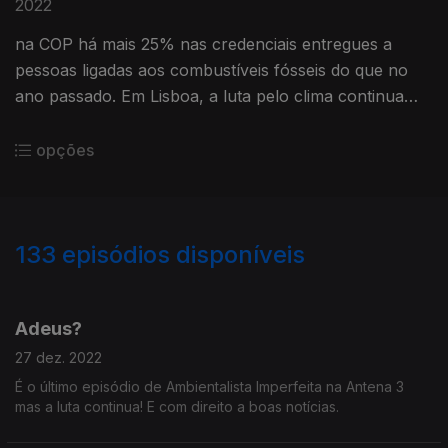
2022
na COP há mais 25% nas credenciais entregues a
pessoas ligadas aos combustíveis fósseis do que no
ano passado. Em Lisboa, a luta pelo clima continua
cheia de força!
opções
133
episódios disponíveis
650297
641639
627416
616186
604817
594606
585817
575454
Adeus?
27 dez. 2022
É o último episódio de Ambientalista Imperfeita na Antena 3
mas a luta continua! E com direito a boas notícias.