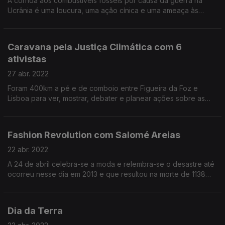
A corrida aos combustíveis fósseis por causa da guerra na
Ucrânia é uma loucura, uma ação cínica e uma ameaça às
metas climáticas globais - quem o diz é o secretário-geral da
ONU. Ainda o BioBlitz, a ação The Trash Cycle e o livro de
João Reis, Cadernos da Água.
Caravana pela Justiça Climática com 6
ativistas
27 abr. 2022
Foram 400km a pé e de comboio entre Figueira da Foz e
Lisboa para ver, mostrar, debater e planear ações sobre as
causas e efeitos que provocam fogos e acabam com a água
em Portugal.
Fashion Revolution com Salomé Areias
22 abr. 2022
A 24 de abril celebra-se a moda e relembra-se o desastre até
ocorreu nesse dia em 2013 e que resultou na morte de 1138
pessoas - a palavra de ordem é transparência. Uma
mensagem anti-colonialista e anti-capitalista.
Dia da Terra