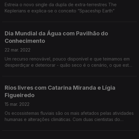
Estreia o novo single da dupla de extra-terrestres The
Keplerians e explica-se o conceito “Spaceship Earth”
Dia Mundial da Água com Pavilhão do
Conhecimento
22 mar. 2022
Um recurso renovável, pouco disponível e que teimamos em
desperdiçar e deteriorar - quão seco é o cenário, o que está
a ser feito nas cidades e que compromissos podemos assumir
todos enquanto cidadãos.
Rios livres com Catarina Miranda e Lígia
Figueiredo
15 mar. 2022
Os ecossistemas fluviais são os mais afetados pelas atividades
humanas e alterações climáticas. Com duas cientistas do
GEOTA percebemos como tentar guardar água em barragens
de betão não faz nada pelo combate à seca.