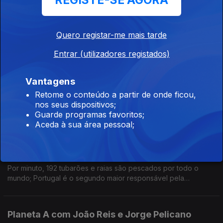
REGISTE-SE AGORA
Bolsonaro diz que só precisamos de liberdade, Bruno Pereira
e Dom Philips continuam desaparecidos na Amazónia e
Portugal viveu o maio mais quente dos últimos 92 anos e mais
Quero registar-me mais tarde
seco dos últimos 91.
Cerâmica e sustentabilidade com Ar.Co e
Entrar (utilizadores registados)
Pavilhão do Conhecimento
07 jun. 2022
Vantagens
Um olhar sobre a produção de um ponto de vista artístico e,
Retome o conteúdo a partir de onde ficou,
assim, como antídoto para o consumismo desenfreado e a
nos seus dispositivos;
cultura descartável. Com Vasco Futscher Pereira e Melissa
Guarde programas favoritos;
Truniger.
Aceda à sua área pessoal;
Portugal exporta carne de tubarão?
07 jun. 2022
Por minuto, 192 tubarões e raias são pescados por todo o
mundo; Portugal é o segundo maior responsável pela
exportação e reexportação de carne de tubarão e raia.
Planeta A com João Reis e Jorge Pelicano