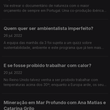
Vai estrear o documentário de natureza com o maior
orçamento de sempre em Portugal. Uma co-produção ibérica
que nos mostra o ecossistema do montado como nunca foi
possível vê-lo antes.
Quem quer ser ambientalista imperfeito?
26 jul. 2022
A equipa das manhãs da 3 foi sujeita a um quizz sobre
sustentabilidade, ambiente e este programa que já tem mais
de um ano de idade!
E se fosse proibido trabalhar com calor?
20 jul. 2022
No Reino Unido talvez venha a ser proibido trabalhar com
temperaturas acima dos 30º; enquanto a Europa arde, os seus
líderes estão a pensar aliviar os limtes às emissões de gases
com efeitos de estufa.
Mineração em Mar Profundo com Ana Matias e
Catarina Grilo