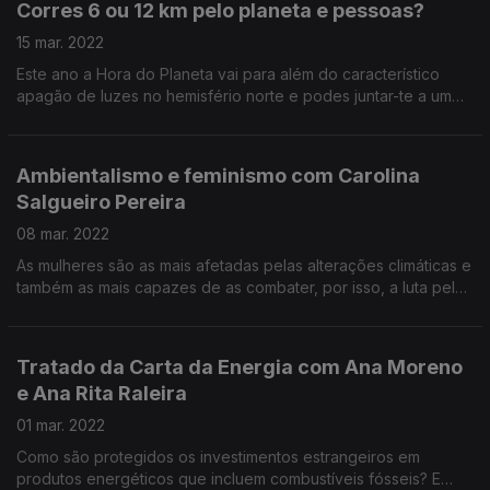
Corres 6 ou 12 km pelo planeta e pessoas?
15 mar. 2022
Este ano a Hora do Planeta vai para além do característico
apagão de luzes no hemisfério norte e podes juntar-te a um
trail em Lisboa e união e solidariedade internacional. Inscreve-
te em horadoplaneta.pt
Ambientalismo e feminismo com Carolina
Salgueiro Pereira
08 mar. 2022
As mulheres são as mais afetadas pelas alterações climáticas e
também as mais capazes de as combater, por isso, a luta pela
justiça climática tem que ser uma luta feminista.
Tratado da Carta da Energia com Ana Moreno
e Ana Rita Raleira
01 mar. 2022
Como são protegidos os investimentos estrangeiros em
produtos energéticos que incluem combustíveis fósseis? E