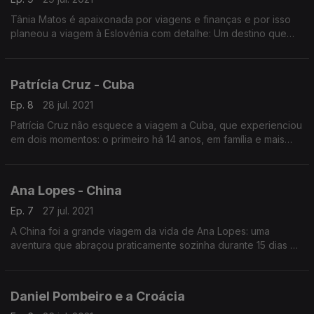
Tânia Matos é apaixonada por viagens e finanças e por isso
planeou a viagem à Eslovénia com detalhe: Um destino que
recomenda para quem goste de natureza.
Patrícia Cruz - Cuba
Ep. 8
28 jul. 2021
Patrícia Cruz não esquece a viagem a Cuba, que experienciou
em dois momentos: o primeiro há 14 anos, em família e mais
recentemente com uma amiga. Apesar da situação delicada no
país, espera um dia poder voltar.
Ana Lopes - China
Ep. 7
27 jul. 2021
A China foi a grande viagem da vida de Ana Lopes: uma
aventura que abraçou praticamente sozinha durante 15 dias e
que, ainda assim, deixou muito para ver.
Daniel Pombeiro e a Croácia