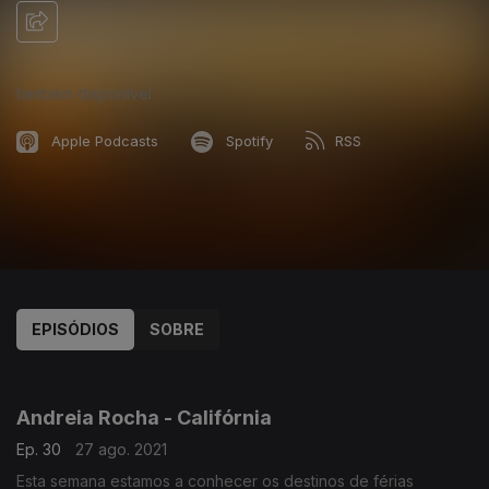
também disponível
Apple Podcasts
Spotify
RSS
EPISÓDIOS
SOBRE
562258
559985
558691
Andreia Rocha - Califórnia
Ep. 30
27 ago. 2021
Esta semana estamos a conhecer os destinos de férias