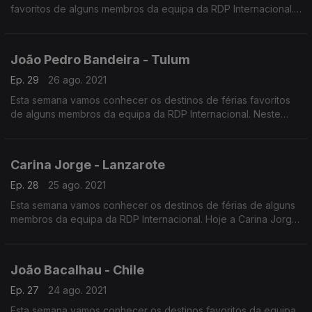
favoritos de alguns membros da equipa da RDP Internacional.
Terminamos com a escolha da Andreia Rocha, que nos leva
até à California, mais especificamente Los Angeles.
João Pedro Bandeira - Tulum
Ep. 29
26 ago. 2021
Esta semana vamos conhecer os destinos de férias favoritos
de alguns membros da equipa da RDP Internacional. Neste
episódio, o João Pedro Bandeira leva-nos até Tulum, no
México.
Carina Jorge - Lanzarote
Ep. 28
25 ago. 2021
Esta semana vamos conhecer os destinos de férias de alguns
membros da equipa da RDP Internacional. Hoje a Carina Jorge
leva-nos até à sua lua de mel em Lanzarote, nas ilhas canárias.
João Bacalhau - Chile
Ep. 27
24 ago. 2021
Esta semana vamos conhecer os destinos favoritos da equipa