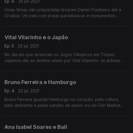
Ep. 6
26 jul. 2021
Umas férias não preparadas levaram Daniel Pombeiro até à
Croácia. Um país com praias paradisíacas e monumentos
históricos.
Vital Vilarinho e o Japão
Ep. 5
23 jul. 2021
No dia em que arrancam os Jogos Olímpicos em Tóquio,
viajamos até ao destino eleito por Vital Vilarinho: as aldeias
rústicas, a cultura Manga e a cordialidade dos locais são
algumas das recordações que guardou do Japão
Bruno Ferreira e Hamburgo
Ep. 4
22 jul. 2021
Bruno Ferreira guarda Hamburgo no coração: pela cultura,
pelo ambiente e pelas sandes de peixe cru do Fish Market.
Hoje conhecemos os encantos de uma das maiores cidades
da Alemanha.
Ana Isabel Soares e Bali