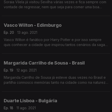
Soraia Vilela já visitou Sevilha várias vezes e fica sempre com
vontade de regressar, nem que seja para comer uma boa
"Paella". roteiro de hoje conhecemos os pontos de visita
obrigatória desta cidade no sul de Espanha.
Vasco Wilton - Edimburgo
Ep. 20
13 ago. 2021
Vasco Wilton é fanático por Harry Potter e por isso sempre
quis conhecer a cidade que inspirou tantos cenários da saga.
Hoje fazemos um roteiro por Edimburgo.
Margarida Carrilho de Sousa - Brasil
Ep. 19
12 ago. 2021
Margarida Carrilho de Sousa já esteve duas vezes no Brasil e
partilha connosco memórias tanto na cidade como na natureza:
a gastronomia, o povo acolhedor e uma experiência única na
Amazónia.
Duarte Lisboa - Bulgária
Ep. 18
11 ago. 2021