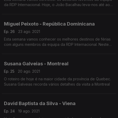
da RDP Internacional. Hoje, o João Bacalhau leva-nos até ao
Chile, com um pequeno desvio pela Bolívia
Miguel Peixoto - República Dominicana
Ep. 26
23 ago. 2021
Esta semana vamos conhecer os melhores destinos de férias
com alguns membros da equipa da RDP Internacional. Neste
episódio, Miguel Peixoto conta-nos a sua aventura na Rpública
Dominicana.
Susana Galveias - Montreal
Ep. 25
20 ago. 2021
O roteiro de hoje é na maior cidade da província de Quebec.
Susana Galveias recorda vários detalhes da visita a Montreal
David Baptista da Silva - Viena
Ep. 24
19 ago. 2021