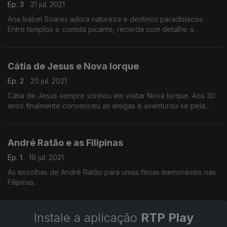
Ep. 3
21 jul. 2021
Ana Isabel Soares adora natureza e destinos paradisíacos.
Entre templos e comida picante, recorda com detalhe a
viagem de 10 dias em Bali e deixa-nos algumas
recomendações para uma experiência inesquecível.
Cátia de Jesus e Nova Iorque
Ep. 2
20 jul. 2021
Cátia de Jesus sempre sonhou em visitar Nova Iorque. Aos 30
anos finalmente convenceu as amigas e aventurou-se pela
cidade que nunca dorme e onde descreve uma sensação de
liberdade.
André Ratão e as Filipinas
Ep. 1
19 jul. 2021
As escolhas de André Ratão para umas férias memoráveis nas
Filipinas.
Instale a aplicação
RTP Play