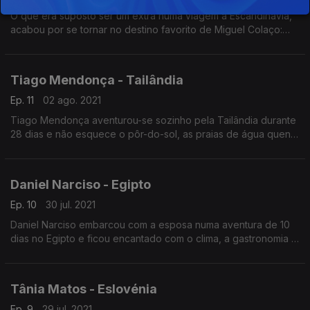
O que era suposto ser um extra numa viagem à Escandinávia,
acabou por se tornar no destino favorito de Miguel Colaço:
Hoje viajamos até Oslo para conhecer a sua arquitetura
vanguardista e aoferta cultural.
Tiago Mendonça - Tailândia
Ep. 11
02 ago. 2021
Tiago Mendonça aventurou-se sozinho pela Tailândia durante
28 dias e não esquece o pôr-do-sol, as praias de água quente
e a comida picante deste destino paradisíaco.
Daniel Narciso - Egipto
Ep. 10
30 jul. 2021
Daniel Narciso embarcou com a esposa numa aventura de 10
dias no Egipto e ficou encantado com o clima, a gastronomia e
os monunmentos deste país carregado de história.
Tânia Matos - Eslovénia
Ep. 9
29 jul. 2021