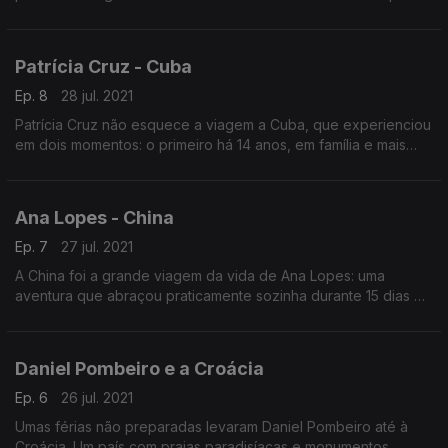
recomenda para quem goste de natureza.
Patrícia Cruz - Cuba
Ep. 8
28 jul. 2021
Patrícia Cruz não esquece a viagem a Cuba, que experienciou
em dois momentos: o primeiro há 14 anos, em família e mais
recentemente com uma amiga. Apesar da situação delicada no
país, espera um dia poder voltar.
Ana Lopes - China
Ep. 7
27 jul. 2021
A China foi a grande viagem da vida de Ana Lopes: uma
aventura que abraçou praticamente sozinha durante 15 dias e
que, ainda assim, deixou muito para ver.
Daniel Pombeiro e a Croácia
Ep. 6
26 jul. 2021
Umas férias não preparadas levaram Daniel Pombeiro até à
Croácia. Um país com praias paradisíacas e monumentos