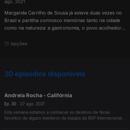
ago. 2021
Margarida Carrilho de Sousa já esteve duas vezes no
Brasil e partilha connosco memórias tanto na cidade
como na natureza: a gastronomia, o povo acolhedor e
uma experiência única na Amazónia.
opções
30
episódios disponíveis
562258
559985
558691
Andreia Rocha - Califórnia
Ep. 30
27 ago. 2021
Esta semana estamos a conhecer os destinos de férias
favoritos de alguns membros da equipa da RDP Internacional.
Terminamos com a escolha da Andreia Rocha, que nos leva
até à California, mais especificamente Los Angeles.