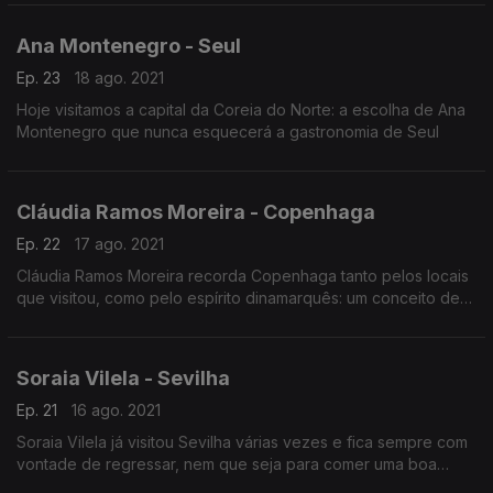
Ana Montenegro - Seul
Ep. 23
18 ago. 2021
Hoje visitamos a capital da Coreia do Norte: a escolha de Ana
Montenegro que nunca esquecerá a gastronomia de Seul
Cláudia Ramos Moreira - Copenhaga
Ep. 22
17 ago. 2021
Cláudia Ramos Moreira recorda Copenhaga tanto pelos locais
que visitou, como pelo espírito dinamarquês: um conceito de
"viver o momento" que a conquistou para sempre.
Soraia Vilela - Sevilha
Ep. 21
16 ago. 2021
Soraia Vilela já visitou Sevilha várias vezes e fica sempre com
vontade de regressar, nem que seja para comer uma boa
"Paella". roteiro de hoje conhecemos os pontos de visita