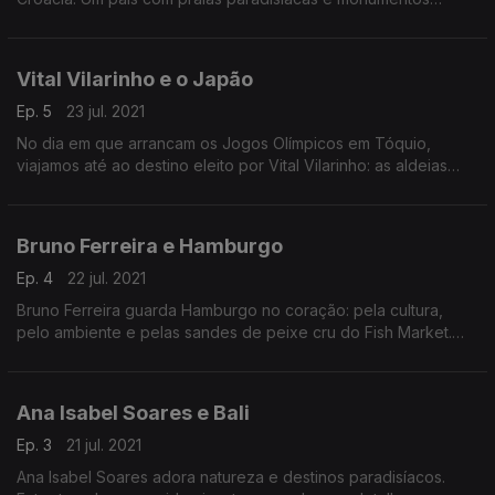
históricos.
Vital Vilarinho e o Japão
Ep. 5
23 jul. 2021
No dia em que arrancam os Jogos Olímpicos em Tóquio,
viajamos até ao destino eleito por Vital Vilarinho: as aldeias
rústicas, a cultura Manga e a cordialidade dos locais são
algumas das recordações que guardou do Japão
Bruno Ferreira e Hamburgo
Ep. 4
22 jul. 2021
Bruno Ferreira guarda Hamburgo no coração: pela cultura,
pelo ambiente e pelas sandes de peixe cru do Fish Market.
Hoje conhecemos os encantos de uma das maiores cidades
da Alemanha.
Ana Isabel Soares e Bali
Ep. 3
21 jul. 2021
Ana Isabel Soares adora natureza e destinos paradisíacos.