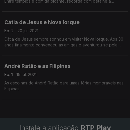
Entre templos e comida picante, recorda com detalhe a
viagem de 10 dias em Bali e deixa-nos algumas
recomendações para uma experiência inesquecível.
Cátia de Jesus e Nova Iorque
Ep. 2
20 jul. 2021
Cátia de Jesus sempre sonhou em visitar Nova Iorque. Aos 30
anos finalmente convenceu as amigas e aventurou-se pela
cidade que nunca dorme e onde descreve uma sensação de
liberdade.
André Ratão e as Filipinas
Ep. 1
19 jul. 2021
As escolhas de André Ratão para umas férias memoráveis nas
Filipinas.
Instale a aplicação
RTP Play