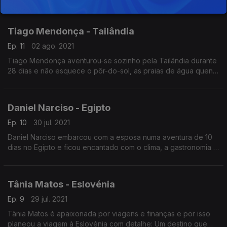
Hoje viajamos até Oslo para conhecer a sua arquitetura
vanguardista e aoferta cultural.
Tiago Mendonça - Tailândia
Ep. 11
02 ago. 2021
Tiago Mendonça aventurou-se sozinho pela Tailândia durante
28 dias e não esquece o pôr-do-sol, as praias de água quente
e a comida picante deste destino paradisíaco.
Daniel Narciso - Egipto
Ep. 10
30 jul. 2021
Daniel Narciso embarcou com a esposa numa aventura de 10
dias no Egipto e ficou encantado com o clima, a gastronomia e
os monunmentos deste país carregado de história.
Tânia Matos - Eslovénia
Ep. 9
29 jul. 2021
Tânia Matos é apaixonada por viagens e finanças e por isso
planeou a viagem à Eslovénia com detalhe: Um destino que