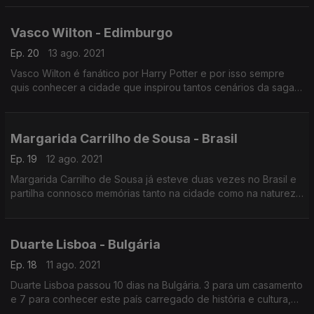
obrigatória desta cidade no sul de Espanha.
Vasco Wilton - Edimburgo
Ep. 20
13 ago. 2021
Vasco Wilton é fanático por Harry Potter e por isso sempre
quis conhecer a cidade que inspirou tantos cenários da saga.
Hoje fazemos um roteiro por Edimburgo.
Margarida Carrilho de Sousa - Brasil
Ep. 19
12 ago. 2021
Margarida Carrilho de Sousa já esteve duas vezes no Brasil e
partilha connosco memórias tanto na cidade como na natureza:
a gastronomia, o povo acolhedor e uma experiência única na
Amazónia.
Duarte Lisboa - Bulgária
Ep. 18
11 ago. 2021
Duarte Lisboa passou 10 dias na Bulgária. 3 para um casamento
e 7 para conhecer este país carregado de história e cultura,
mas também de praia e natureza. Duarte recorda esta viagem