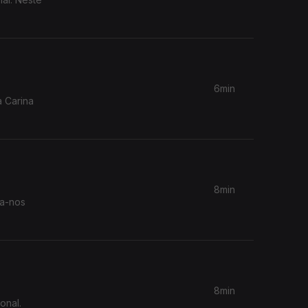
6min
a Carina
8min
va-nos
8min
onal.