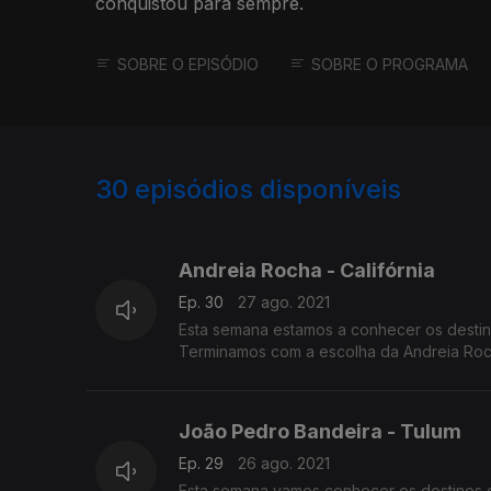
conquistou para sempre.
SOBRE O EPISÓDIO
SOBRE O PROGRAMA
30
episódios disponíveis
562258
559985
Andreia Rocha - Califórnia
Ep. 30
27 ago. 2021
Esta semana estamos a conhecer os destino
Terminamos com a escolha da Andreia Rocha
João Pedro Bandeira - Tulum
Ep. 29
26 ago. 2021
Esta semana vamos conhecer os destinos d