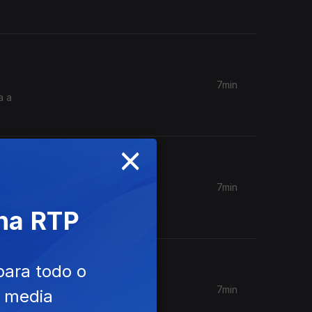
7min
a a
×
7min
ptista da
 na RTP
para todo o
7min
e media
ia de