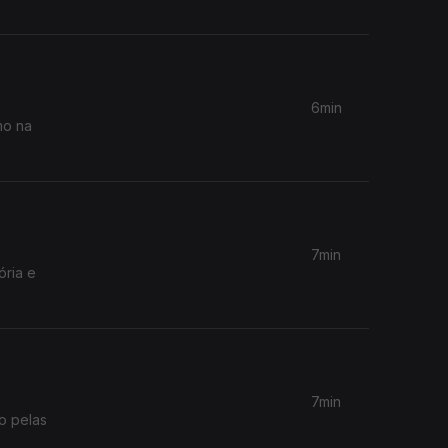
6min
mo na
7min
ória e
7min
o pelas