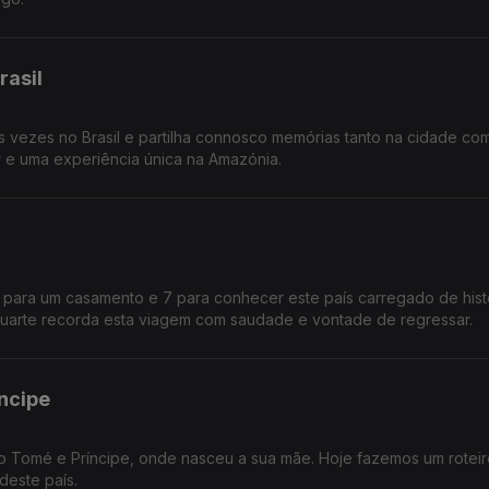
rasil
s vezes no Brasil e partilha connosco memórias tanto na cidade co
r e uma experiência única na Amazónia.
 3 para um casamento e 7 para conhecer este país carregado de hist
 Duarte recorda esta viagem com saudade e vontade de regressar.
íncipe
ão Tomé e Príncipe, onde nasceu a sua mãe. Hoje fazemos um roteir
 deste país.