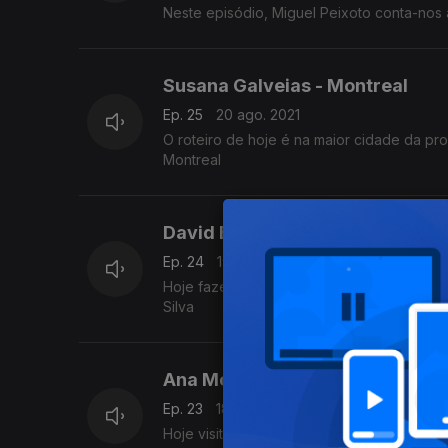
Neste episódio, Miguel Peixoto conta-nos 
Susana Galveias - Montreal
Ep. 25
20 ago. 2021
O roteiro de hoje é na maior cidade da pro
Montreal
David Baptista da Silva - Viena
Ep. 24
19 ago. 2021
Hoje fazemos um roteiro por uma cidade com
Silva
Ana Montenegro - Seul
Ep. 23
18 ago. 2021
Hoje visitamos a capital da Coreia do No