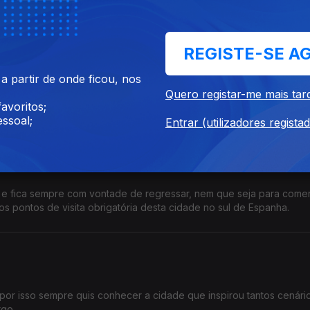
REGISTE-SE A
nhaga
 partir de onde ficou, nos
anto pelos locais que visitou, como pelo espírito dinamarquês: u
Quero registar-me mais tar
uistou para sempre.
avoritos;
ssoal;
Entrar (utilizadores regista
zes e fica sempre com vontade de regressar, nem que seja para come
s pontos de visita obrigatória desta cidade no sul de Espanha.
 por isso sempre quis conhecer a cidade que inspirou tantos cenári
rgo.