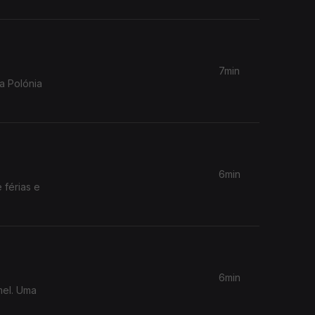
7min
a Polónia
6min
 férias e
6min
mel. Uma