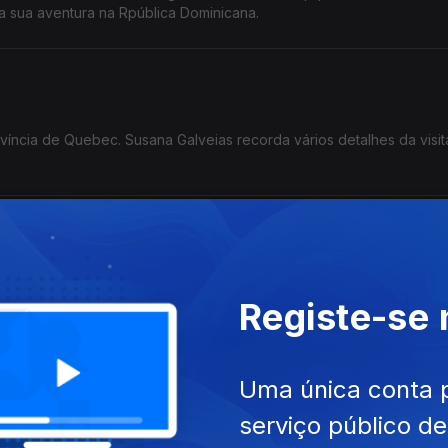
a sua aventura na Rpública Dominicana.
víncia de Quebec. Susana Galveias recorda vários detalhes da visit
 um legado artístico e intelectual: Viena foi a escolha de David Ba
Registe-se
Uma única conta 
serviço público d
rte: a escolha de Ana Montenegro que nunca esquecerá a gastronom