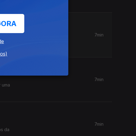
GORA
7min
m
de
dos)
7min
r uma
7min
os da