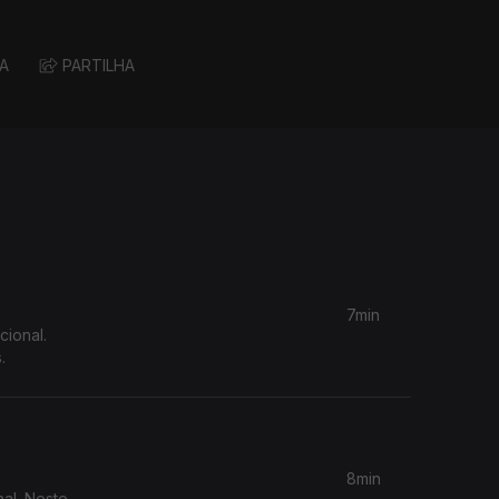
A
PARTILHA
7min
cional.
.
8min
al. Neste