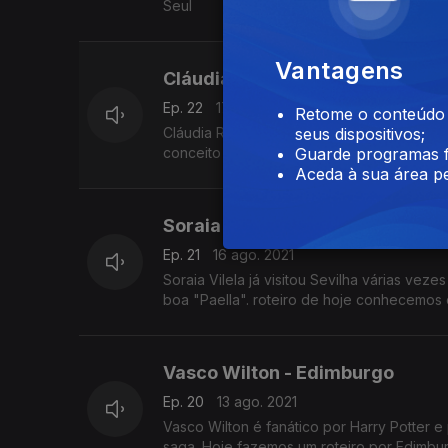
Seul
Vantagens
Cláudia Ramos Moreira - Cope
Ep. 22
17 ago. 2021
Retome o conteúdo a
Cláudia Ramos Moreira recorda Copenhaga t
seus dispositivos;
conceito de "viver o momento" que a conq
Guarde programas f
Aceda à sua área pe
Soraia Vilela - Sevilha
Ep. 21
16 ago. 2021
Soraia Vilela já visitou Sevilha várias ve
boa "Paella". roteiro de hoje conhecemos o
Vasco Wilton - Edimburgo
Ep. 20
13 ago. 2021
Vasco Wilton é fanático por Harry Potter e
saga. Hoje fazemos um roteiro por Edimbu