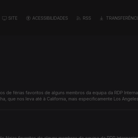
SITE
ACESSIBILIDADES
RSS
TRANSFERÊNCI
s de férias favoritos de alguns membros da equipa da RDP Interna
, que nos leva até à California, mais especificamente Los Angeles
e férias favoritos de alguns membros da equipa da RDP Internacion