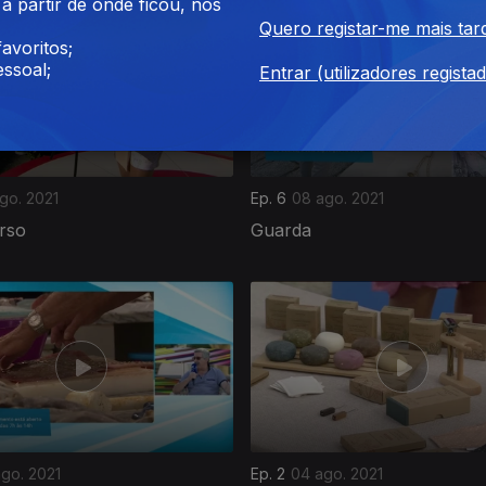
 partir de onde ficou, nos
Quero registar-me mais tar
avoritos;
ssoal;
Entrar (utilizadores regista
go. 2021
Ep. 6
08 ago. 2021
rso
Guarda
go. 2021
Ep. 2
04 ago. 2021