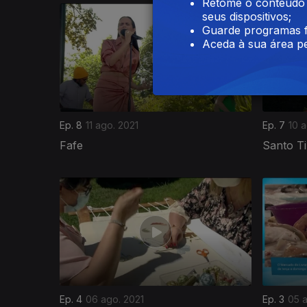
Retome o conteúdo a
seus dispositivos;
Guarde programas f
Aceda à sua área pe
Ep. 8
11 ago. 2021
Ep. 7
10 a
Fafe
Santo Ti
561220
Ep. 4
06 ago. 2021
Ep. 3
05 a