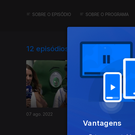
SOBRE O EPISÓDIO
SOBRE O PROGRAMA
12
episódios disponíveis
Ep. 11
15 
07 ago. 2022
Vantagens
Viseu