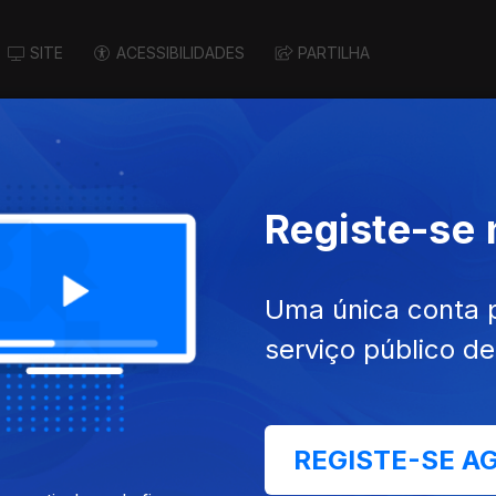
SITE
ACESSIBILIDADES
PARTILHA
Registe-se
Uma única conta 
serviço público d
ago. 2021
Ep. 10
14 ago. 2021
Mondim de Basto
REGISTE-SE A