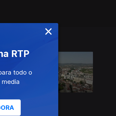
×
 na RTP
para todo o
e media
Ep. 9
12 ago. 2021
Bragança
GORA