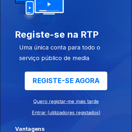
Ep. 6
08 ago. 2021
Guarda
Registe-se na RTP
Uma única conta para todo o
serviço público de media
Ep. 5
07 ago. 2021
Covilhã
REGISTE-SE AGORA
Quero registar-me mais tarde
Entrar (utilizadores registados)
Ep. 4
06 ago. 2021
Castelo Branco
Vantagens