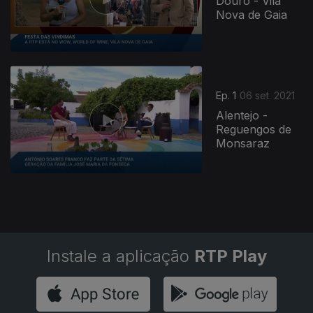
Douro - Vila
Nova de Gaia
565935
Ep. 1
06 set. 2021
Alentejo -
Reguengos de
Monsaraz
Instale a aplicação
RTP Play