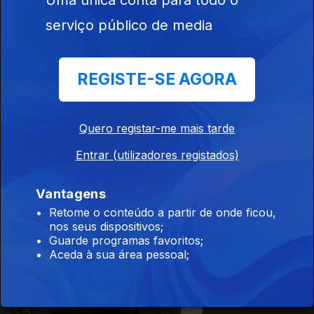
Ep. 7
14 set. 2021
serviço público de media
Lamego
REGISTE-SE AGORA
Quero registar-me mais tarde
Ep. 6
13 set. 2021
Colares
Entrar (utilizadores registados)
Vantagens
Retome o conteúdo a partir de onde ficou,
566613
nos seus dispositivos;
Guarde programas favoritos;
Ep. 5
10 set. 2021
Aceda à sua área pessoal;
Bombarral