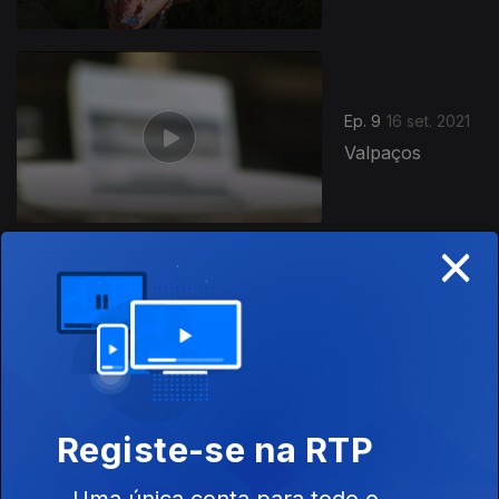
Ep. 9
16 set. 2021
Valpaços
×
Ep. 8
15 set. 2021
Belmonte
Registe-se na RTP
Uma única conta para todo o