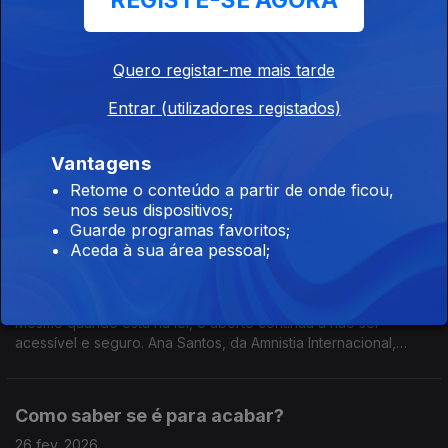
REGISTE-SE AGORA
Uma ouvinte sabe que o namorado consome pornografia e
não se importa. Mas também sabe que o algoritmo do
Instagram só lhe sugere contas de senhoras desnudas. O que
Quero registar-me mais tarde
diz isto sobre ele e sobre a relação?
Entrar (utilizadores registados)
Namoro arruinou amizade?
05 mar. 2026
Vantagens
Uma amiga cobra a nossa ouvinte de ter "desaparecido"
Retome o conteúdo a partir de onde ficou,
desde que começou a namorar.
nos seus dispositivos;
Guarde programas favoritos;
Aceda à sua área pessoal;
IVG e direitos humanos, com Ana Santos
26 fev. 2026
Mesmo quando está na lei, o aborto continua a não ser
acessível e seguro. Ana Santos, da Amnistia Internacional,
explica-nos porquê.
Como saber se é para acabar?
26 fev. 2026