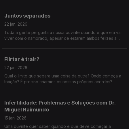
Juntos separados
22 jan. 2026
Toda a gente pergunta à nossa ouvinte quando é que ela vai
viver com o namorado, apesar de estarem ambos felizes a
viver separados. Será que o amor só é verdadeiro se passar a
prova da coabitação?
Flirtar é trair?
22 jan. 2026
Qual o limite que separa uma coisa da outra? Onde começa a
traição? É preciso criarmos os nossos próprios acordos?
Estaremos a fazê-lo?
Infertilidade: Problemas e Soluções com Dr.
Miguel Raimundo
15 jan. 2026
Uma ouvinte quer saber quando é que deve começar a