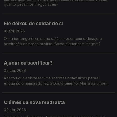
quanto pesam os inegociáveis?
Ele deixou de cuidar de si
16 abr. 2026
O marido engordou, o que está a mexer com o desejo e
admiração da nossa ouvinte. Como alertar sem magoar?
Ajudar ou sacrificar?
09 abr. 2026
Aceitou que sobrassem mais tarefas domésticas para si
enquanto o namorado faz o Doutoramento. Mas a partir de
quando é que essa cedência deixa de ser um gesto de amor
e passa a ser um sacrifício sem reconhecimento?
Ciúmes da nova madrasta
09 abr. 2026