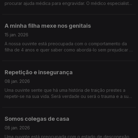
procurar ajuda médica para engravidar. O médico especialista
em fertilidade Miguel Raimundo responde.
A minha filha mexe nos genitais
15 jan. 2026
A nossa ouvinte está preocupada com o comportamento da
filha de 4 anos e quer saber como abordá-lo sem prejudicar a
relação dela com o próprio corpo e sexualidade.
Repetição e insegurança
08 jan. 2026
Uma ouvinte sente que há uma história de traição prestes a
repetir-se na sua vida. Será verdade ou será o trauma e a sua
insegurança a atormentá-la.
Somos colegas de casa
08 jan. 2026
Uma ouvinte está preocupada com o estado de desconexão