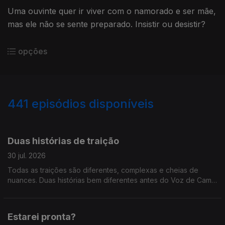
Uma ouvinte quer ir viver com o namorado e ser mãe,
mas ele não se sente preparado. Insistir ou desistir?
opções
441
episódios disponíveis
938544
929055
918840
909925
900874
889116
879272
866397
856943
Duas histórias de traição
30 jul. 2026
Todas as traições são diferentes, complexas e cheias de
nuances. Duas histórias bem diferentes antes do Voz de Cama
ir de férias.
Estarei pronta?