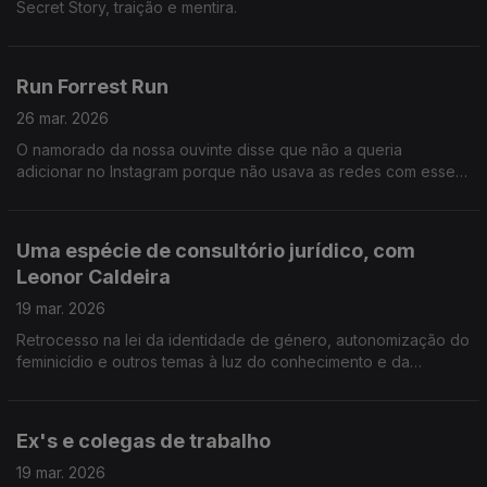
Secret Story, traição e mentira.
Run Forrest Run
26 mar. 2026
O namorado da nossa ouvinte disse que não a queria
adicionar no Instagram porque não usava as redes com esse
propósito, mas ela percebeu que ele tem adicionado amigos e
até a ex-namorada.
Uma espécie de consultório jurídico, com
Leonor Caldeira
19 mar. 2026
Retrocesso na lei da identidade de género, autonomização do
feminicídio e outros temas à luz do conhecimento e da
acutilância da advogada Leonor Caldeira.
Ex's e colegas de trabalho
19 mar. 2026