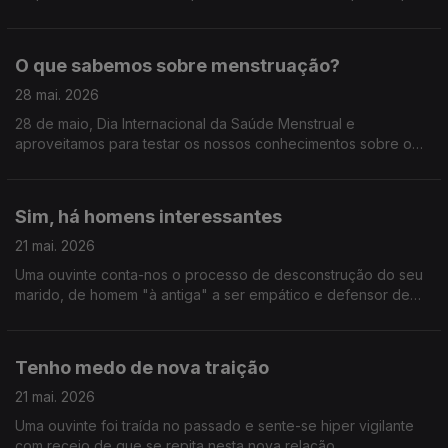
da sua filha e não sabe quando esse tempo acaba.
O que sabemos sobre menstruação?
28 mai. 2026
28 de maio, Dia Internacional da Saúde Menstrual e
aproveitamos para testar os nossos conhecimentos sobre o
tema.
Sim, há homens interessantes
21 mai. 2026
Uma ouvinte conta-nos o processo de desconstrução do seu
marido, de homem "à antiga" a ser empático e defensor de
minorias. Sim, há homens interessantes.
Tenho medo de nova traição
21 mai. 2026
Uma ouvinte foi traída no passado e sente-se hiper vigilante
com receio de que se repita nesta nova relação.