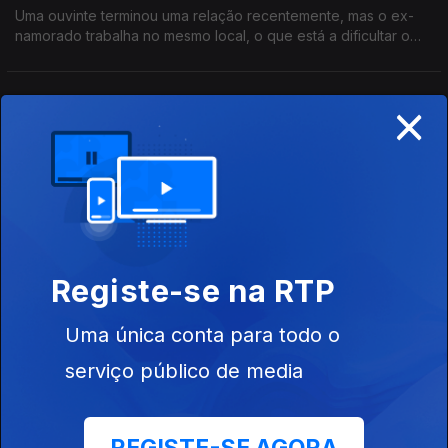
Uma ouvinte terminou uma relação recentemente, mas o ex-
namorado trabalha no mesmo local, o que está a dificultar o
luto. O que fazer?
×
Um sofá demasiado confortável
12 mar. 2026
Uma ouvinte tem um amigo colorido que é "o homem perfeito",
"quase família", mas há um senão: ela não está apaixonada.
Vírus do HPV
Registe-se na RTP
12 mar. 2026
Números, prevenção, exames e muito mais sobre o vírus do
Uma única conta para todo o
papiloma humano.
serviço público de media
Um algoritmo cheio de senhoras desnudas
05 mar. 2026