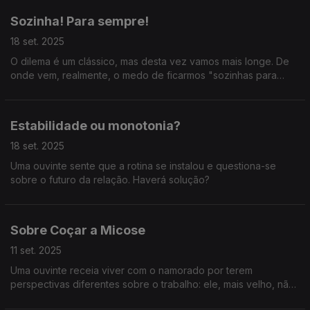
Sozinha! Para sempre!
18 set. 2025
O dilema é um clássico, mas desta vez vamos mais longe. De
onde vem, realmente, o medo de ficarmos "sozinhas para
sempre"?
Estabilidade ou monotonia?
18 set. 2025
Uma ouvinte sente que a rotina se instalou e questiona-se
sobre o futuro da relação. Haverá solução?
Sobre Coçar a Micose
11 set. 2025
Uma ouvinte receia viver com o namorado por terem
perspectivas diferentes sobre o trabalho: ele, mais velho, não
tem emprego; ela, mais nova, está prestes a começar uma