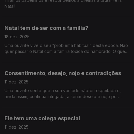
Tiramos papelinhos e respondemos a dilemas à bruta. Feliz
Natal!
Natal tem de ser com a família?
18 dez. 2025
Uma ouvinte vive o seu "problema habitual" desta época. Não
quer passar o Natal com a família tóxica do namorado. O que
fazer?
Consentimento, desejo, nojo e contradições
11 dez. 2025
Uma ouvinte sente que a sua vontade nãofoi respeitada e,
ainda assim, continua intrigada, a sentir desejo e nojo por
quem não a respeitou.
Ele tem uma colega especial
11 dez. 2025