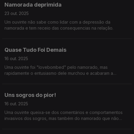
Namorada deprimida
23 out. 2025
Um ouvinte não sabe como lidar com a depressão da
namorada e tem receio das consequencias na relação.
Quase Tudo Foi Demais
16 out. 2025
Uma ouvinte foi "lovebombed" pelo namorado, mas
rapidamente o entusiasmo dele murchou e acabaram a
relação. E ainda: uma avó ciumenta faz a vida da filha num
inferno.
Uns sogros do pior!
16 out. 2025
Uma ouvinte queixa-se dos comentários e comportamentos
invasivos dos sogros, mas também do namorado que não
coloca limites.