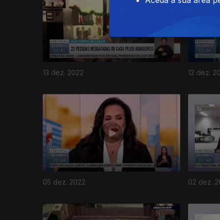
13 dez. 2022
12 dez. 2
05 dez. 2022
02 dez. 
654936