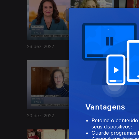
26 dez. 2022
23 dez. 2
659531
Vantagens
20 dez. 2022
19 dez. 2
Retome o conteúdo a
seus dispositivos;
Guarde programas f
Aceda à sua área pe