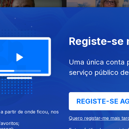
Registe-se
022
22 dez. 2022
Uma única conta 
serviço público d
REGISTE-SE A
022
16 dez. 2022
 partir de onde ficou, nos
Quero registar-me mais tar
avoritos;
ssoal;