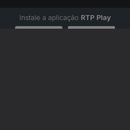
Instale a aplicação
RTP Play
Disponível para iOS, Android, Apple TV, Android TV e CarPlay
RTP PLAY
CONTACTOS
O
EM DIRETO
PROVEDORA DO
ÃO
REVER PROGRAMAS
TELESPECTADOR
PROVEDORA DO OU
CONCURSOS
UIVOS
ACESSIBILIDADES
PERGUNTAS FREQUENTES
NA
SATÉLITES
CONTACTOS