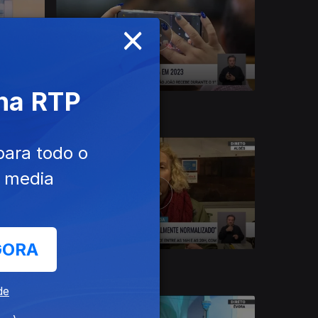
×
 na RTP
21 dez. 2022
para todo o
e media
GORA
14 dez. 2022
de