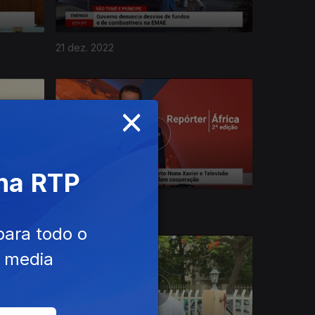
21 dez. 2022
×
 na RTP
15 dez. 2022
para todo o
e media