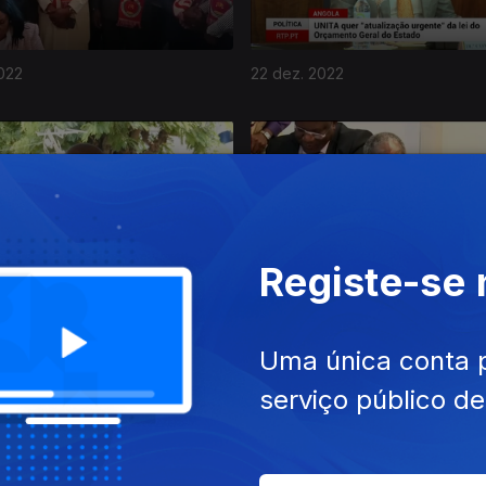
022
22 dez. 2022
Registe-se
022
16 dez. 2022
Uma única conta 
serviço público d