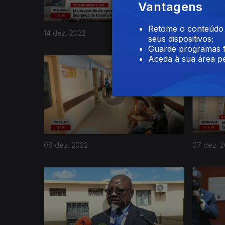
Vantagens
Retome o conteúdo a
14 dez. 2022
13 dez. 2
seus dispositivos;
Guarde programas f
Aceda à sua área pe
08 dez. 2022
07 dez. 
656389