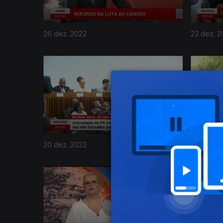
26 dez. 2022
23 dez. 2
659924
20 dez. 2022
19 dez. 2