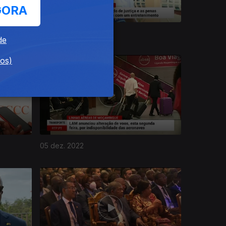
GORA
09 dez. 2022
de
dos)
05 dez. 2022