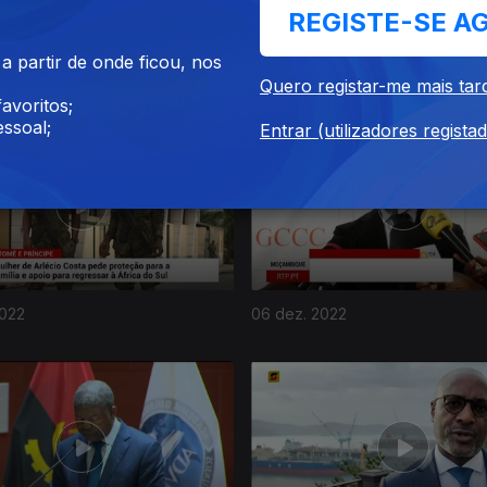
REGISTE-SE A
 partir de onde ficou, nos
022
12 dez. 2022
Quero registar-me mais tar
avoritos;
ssoal;
Entrar (utilizadores regista
2022
06 dez. 2022