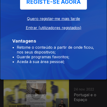
REGISTE-SE AGORA
28 nov. 2022
Mediterrâneo
Quero registar-me mais tarde
Entrar (utilizadores registados)
Vantagens
Retome o conteúdo a partir de onde ficou,
25 nov. 2022
nos seus dispositivos;
Investir em
Guarde programas favoritos;
Portugal
Aceda à sua área pessoal;
24 nov. 2022
Portugal e o
Espaço