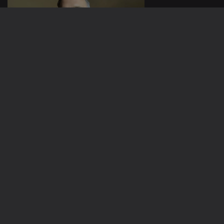
01 nov. 2022
Nova Geração
de Padres
31 out. 2022
Peixe: Do Mar
ao Prato
649486
28 out. 2022
Moda Inclusiva