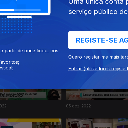
Uma única conta 
serviço público d
REGISTE-SE A
022
12 dez. 2022
 partir de onde ficou, nos
Quero registar-me mais tar
avoritos;
ssoal;
Entrar (utilizadores regista
2022
05 dez. 2022