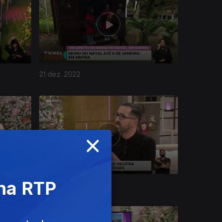
21 dez. 2022
×
 na RTP
15 dez. 2022