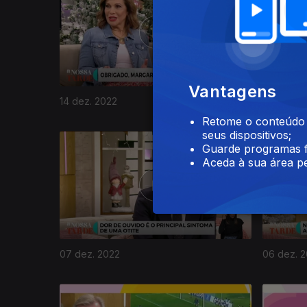
Vantagens
14 dez. 2022
13 dez. 2
Retome o conteúdo a
seus dispositivos;
Guarde programas f
Aceda à sua área pe
07 dez. 2022
06 dez. 
654893