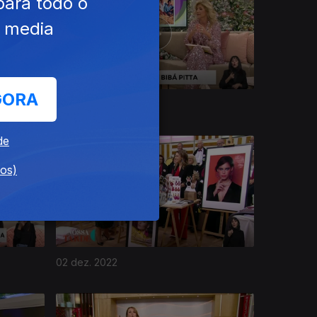
para todo o
e media
GORA
09 dez. 2022
de
dos)
02 dez. 2022