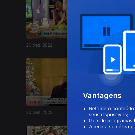
26 dez. 2022
23 dez. 2
659616
Vantagens
Retome o conteúdo a
20 dez. 2022
19 dez. 2
seus dispositivos;
Guarde programas f
Aceda à sua área pe