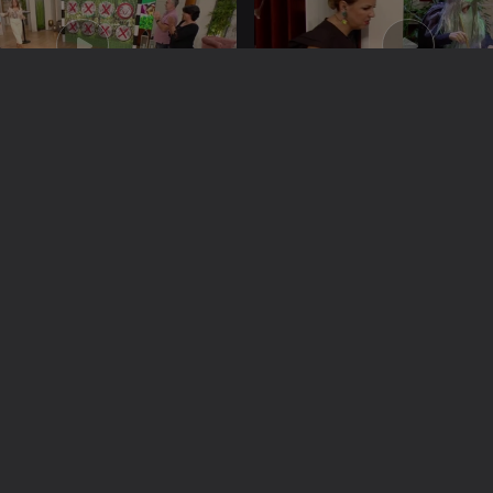
022
31 out. 2022
022
25 out. 2022