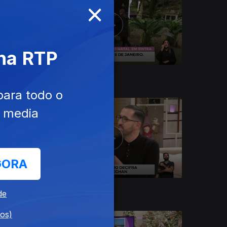
×
 na RTP
21 dez. 2022
para todo o
e media
GORA
15 dez. 2022
de
dos)