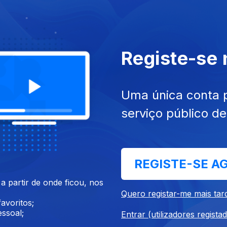
Registe-se
022
22 dez. 2022
Uma única conta 
serviço público d
REGISTE-SE A
 partir de onde ficou, nos
022
16 dez. 2022
Quero registar-me mais tar
avoritos;
ssoal;
Entrar (utilizadores regista