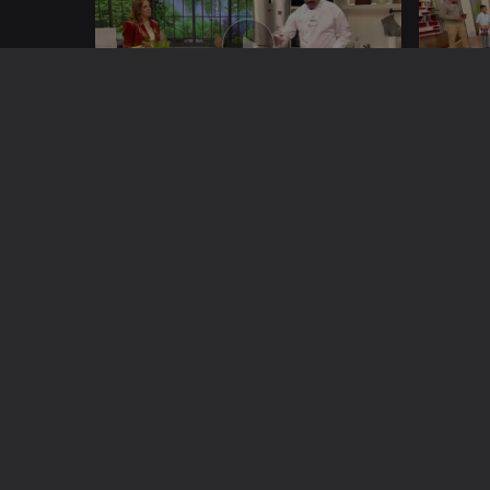
03 nov. 2022
02 nov. 2
27 out. 2022
26 out. 2
647626