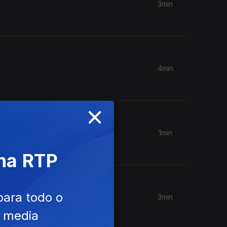
3min
4min
×
1min
 na RTP
para todo o
3min
e media