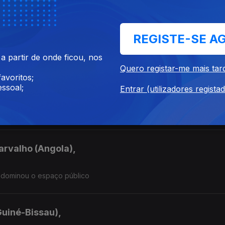
ique),
REGISTE-SE A
a PRM"
 partir de onde ficou, nos
Quero registar-me mais tar
avoritos;
omé e Principe)
ssoal;
Entrar (utilizadores regista
arvalho (Angola),
 dominou o espaço público
Guiné-Bissau),