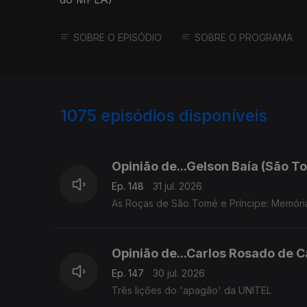
SOBRE O EPISÓDIO
SOBRE O PROGRAMA
1075
episódios disponíveis
943043
939596
936139
Opinião de...Gelson Baía (São To
Ep. 148
31 jul. 2026
As Roças de São Tomé e Príncipe: Memóri
Opinião de...Carlos Rosado de C
Ep. 147
30 jul. 2026
Três lições do 'apagão' da UNITEL