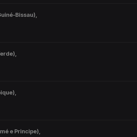
Guiné-Bissau),
Verde),
ique),
mé e Principe),