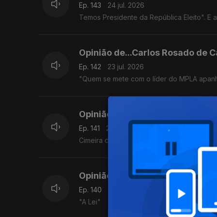
Ep. 143
24 jul. 2026
Temos Presidente da República Eleito". E 
Opinião de...Carlos Rosado de C
Ep. 142
23 jul. 2026
"Quem se mete com o líder do MPLA apan
Opinião de...Tamilton Teixeira (
Ep. 141
22 jul. 2026
Cimeira da CEDEAO
Opinião de...Rosário Luz (Cabo 
Ep. 140
21 jul. 2026
"A Lei"