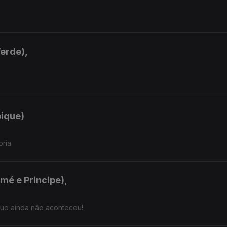
Verde),
bique)
oria
mé e Principe),
que ainda não aconteceu!