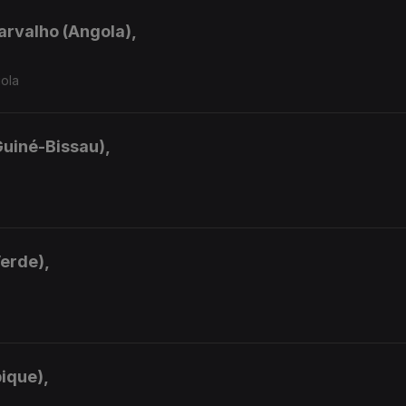
arvalho (Angola),
gola
Guiné-Bissau),
Verde),
ique),