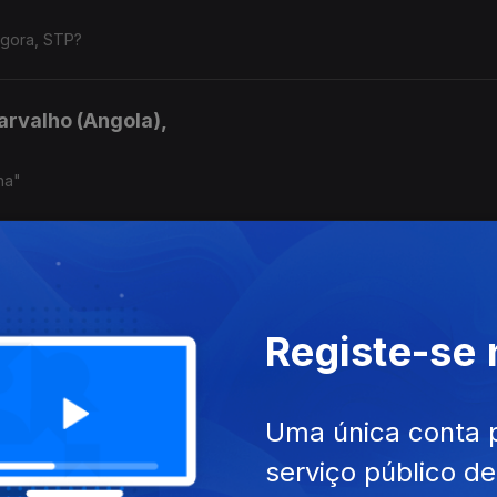
agora, STP?
arvalho (Angola),
ha"
Guiné-Bissau),
Registe-se
Verde),
Uma única conta 
serviço público d