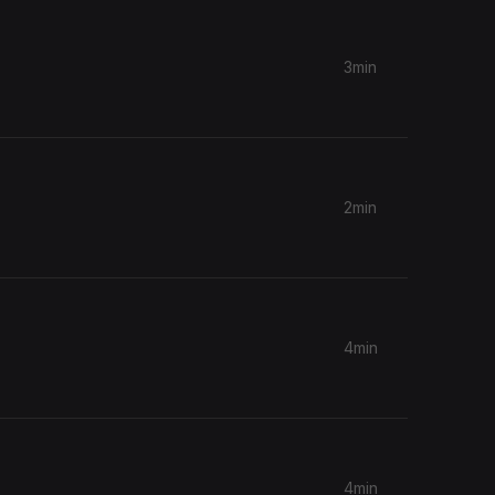
3min
2min
4min
4min