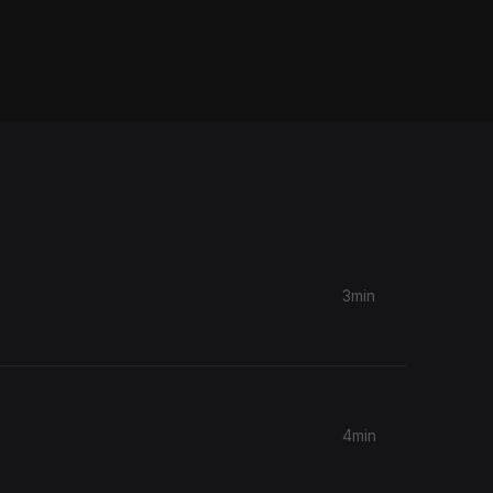
3min
4min