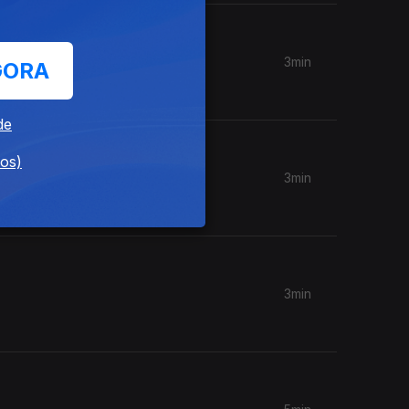
3min
GORA
de
dos)
3min
3min