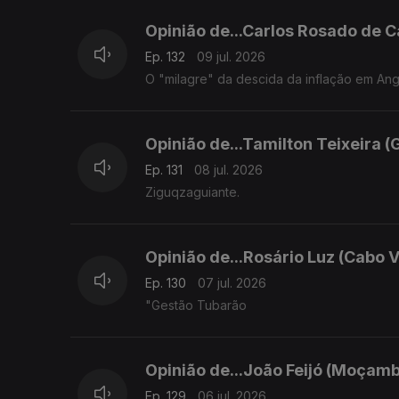
Opinião de...Carlos Rosado de C
Ep. 132
09 jul. 2026
O "milagre" da descida da inflação em An
Opinião de...Tamilton Teixeira (
Ep. 131
08 jul. 2026
Ziguqzaguiante.
Opinião de...Rosário Luz (Cabo 
Ep. 130
07 jul. 2026
"Gestão Tubarão
Opinião de...João Feijó (Moçamb
Ep. 129
06 jul. 2026