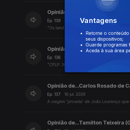
Opinião de...João Feijó (Moçamb
Vantagens
Ep. 139
20 jul. 2026
"Os land rovers da Pide e os mahindras d
Retome o conteúdo a
seus dispositivos;
Guarde programas f
Opinião de...Gelson Baía (São T
Aceda à sua área pe
Ep. 138
17 jul. 2026
"CPLP: 30 Anos e Desafios para o Futuro".
Opinião de...Carlos Rosado de C
Ep. 137
16 jul. 2026
A viagem 'privada' de João Lourenço que
Opinião de...Tamilton Teixeira (