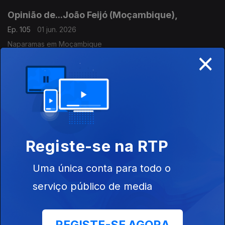
Opinião de...João Feijó (Moçambique),
Ep. 105
01 jun. 2026
Naparamas em Moçambique
×
Opinião de...Gelson Baía (São Tomé e Principe)
Ep. 104
29 mai. 2026
"O que esperar das próximas eleições presidenciais e
Legislativas em STP"
Registe-se na RTP
Opinião de...Carlos Rosado de Carvalho
Uma única conta para todo o
(Angola),
Ep. 103
28 mai. 2026
serviço público de media
"Vem aí Agência de Rating Africana?"