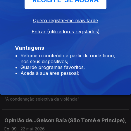
REGISTE-SE AGORA
Opinião de...Tamilton Teixeira (Guiné-Bissau),
Ep. 102
27 mai. 2026
Quero registar-me mais tarde
Sonko vs Diomey, Acabou?
Entrar (utilizadores registados)
Opinião de...Rosário Luz (Cabo Verde),
Vantagens
Ep. 101
26 mai. 2026
Retome o conteúdo a partir de onde ficou,
"São Vicente, Sal e Diáspora"
nos seus dispositivos;
Guarde programas favoritos;
Aceda à sua área pessoal;
Opinião de...João Feijó (Moçambique),
Ep. 100
25 mai. 2026
"A condenação selectiva da violência"
Opinião de...Gelson Baía (São Tomé e Principe),
Ep. 99
22 mai. 2026