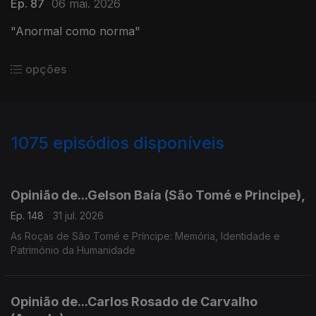
Ep. 87
06 mai. 2026
"Anormal como norma"
opções
1075
episódios disponíveis
943043
939596
936139
931771
927599
924054
920297
916118
911806
907972
904159
Opinião de...Gelson Baía (São Tomé e Principe),
Ep. 148
31 jul. 2026
As Roças de São Tomé e Príncipe: Memória, Identidade e
Património da Humanidade
Opinião de...Carlos Rosado de Carvalho