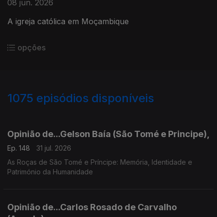
08 jun. 2026
A igreja católica em Moçambique
opções
1075
episódios disponíveis
943043
939596
936139
Opinião de...Gelson Baía (São Tomé e Principe),
Ep. 148
31 jul. 2026
As Roças de São Tomé e Príncipe: Memória, Identidade e
Património da Humanidade
Opinião de...Carlos Rosado de Carvalho