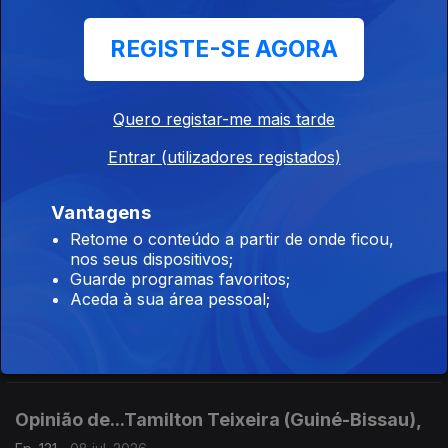
Ep. 134
13 jul. 2026
Criminalização da auto-proclamacao de vitoria
REGISTE-SE AGORA
Opinião de...Gelson Baía (São Tomé e Principe),
Quero registar-me mais tarde
Ep. 133
10 jul. 2026
Entrar (utilizadores registados)
Eleições Presidenciais em STP: o debate que ainda não
aconteceu!
Vantagens
Retome o conteúdo a partir de onde ficou,
nos seus dispositivos;
Opinião de...Carlos Rosado de Carvalho
Guarde programas favoritos;
(Angola),
Aceda à sua área pessoal;
Ep. 132
09 jul. 2026
O "milagre" da descida da inflação em Angola
Opinião de...Tamilton Teixeira (Guiné-Bissau),