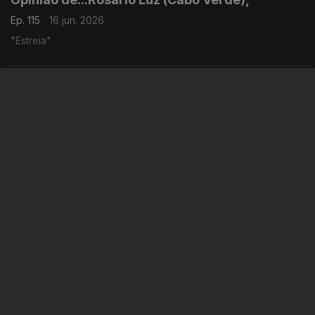
Ep. 115
16 jun. 2026
"Estreia"
Opinião de...João Feijó (Moçambique),
Ep. 114
15 jun. 2026
Arrancar o pavet para produzir horticolas
Opinião de...Gelson Baía (São Tomé e Principe),
Ep. 113
12 jun. 2026
A Elite Rastaquera são-tomense: entre a ignorância e o
esbanjamento de recursos.