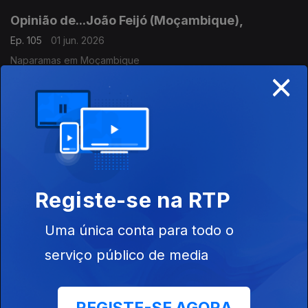
Opinião de...João Feijó (Moçambique),
Ep. 105
01 jun. 2026
Naparamas em Moçambique
×
Opinião de...Gelson Baía (São Tomé e Principe)
Ep. 104
29 mai. 2026
"O que esperar das próximas eleições presidenciais e
Legislativas em STP"
Registe-se na RTP
Opinião de...Carlos Rosado de Carvalho
Uma única conta para todo o
(Angola),
Ep. 103
28 mai. 2026
serviço público de media
"Vem aí Agência de Rating Africana?"