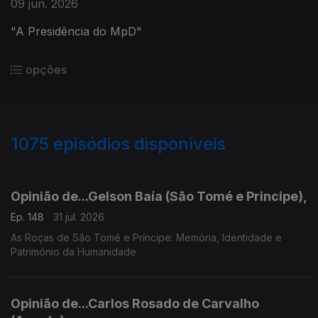
09 jun. 2026
"A Presidência do MpD"
opções
1075
episódios disponíveis
943043
939596
936139
931771
927599
924054
920297
916118
911806
907972
Opinião de...Gelson Baía (São Tomé e Principe),
Ep. 148
31 jul. 2026
As Roças de São Tomé e Príncipe: Memória, Identidade e
Património da Humanidade
Opinião de...Carlos Rosado de Carvalho