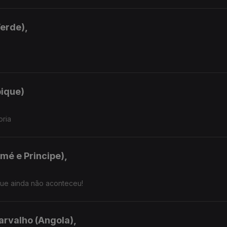
Verde),
bique)
oria
mé e Principe),
que ainda não aconteceu!
arvalho (Angola),