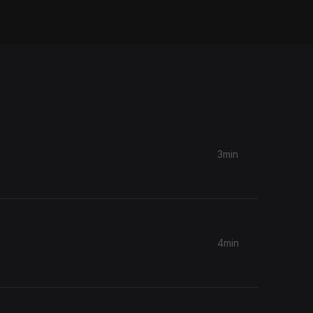
3min
4min