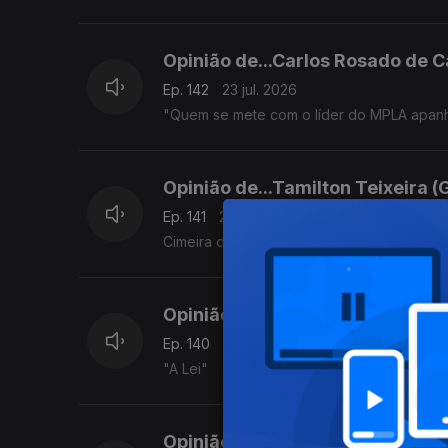
Opinião de...Carlos Rosado de C
Ep. 142
23 jul. 2026
"Quem se mete com o líder do MPLA apan
Opinião de...Tamilton Teixeira (
Ep. 141
22 jul. 2026
Cimeira da CEDEAO
Opinião de...Rosário Luz (Cabo 
Ep. 140
21 jul. 2026
"A Lei"
Opinião de...João Feijó (Moçamb