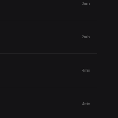
3min
2min
4min
4min