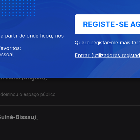
a PRM"
REGISTE-SE A
 partir de onde ficou, nos
omé e Principe)
Quero registar-me mais tar
avoritos;
ssoal;
Entrar (utilizadores regista
arvalho (Angola),
 dominou o espaço público
Guiné-Bissau),