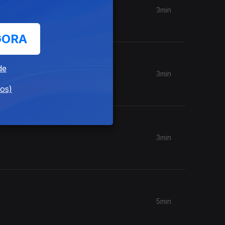
3min
GORA
de
3min
dos)
3min
5min