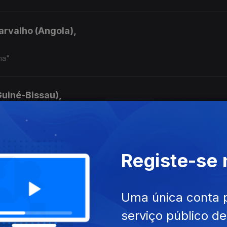
arvalho (Angola),
ha"
Guiné-Bissau),
Registe-se
Verde),
Uma única conta 
serviço público d
ique),