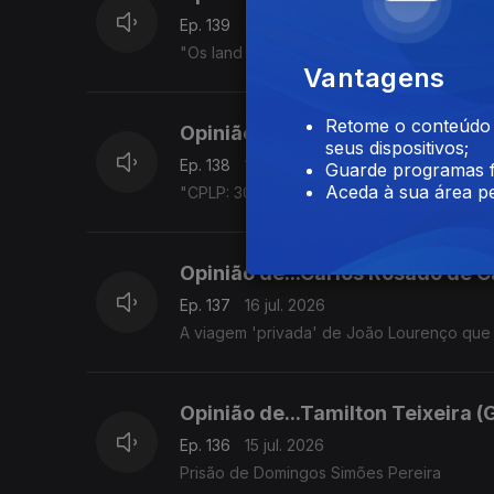
Ep. 139
20 jul. 2026
"Os land rovers da Pide e os mahindras d
Vantagens
Retome o conteúdo a
Opinião de...Gelson Baía (São T
seus dispositivos;
Ep. 138
17 jul. 2026
Guarde programas f
Aceda à sua área pe
"CPLP: 30 Anos e Desafios para o Futuro".
Opinião de...Carlos Rosado de C
Ep. 137
16 jul. 2026
A viagem 'privada' de João Lourenço que
Opinião de...Tamilton Teixeira (
Ep. 136
15 jul. 2026
Prisão de Domingos Simões Pereira