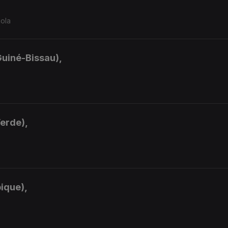
gola
Guiné-Bissau),
Verde),
ique),