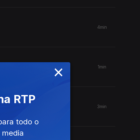
4min
×
1min
 na RTP
3min
para todo o
e media