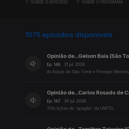
SOBRE O EPISÓDIO
SOBRE O PROGRAMA
1075
episódios disponíveis
943043
939596
936139
Opinião de...Gelson Baía (São To
Ep. 148
31 jul. 2026
As Roças de São Tomé e Príncipe: Memóri
Opinião de...Carlos Rosado de C
Ep. 147
30 jul. 2026
Três lições do 'apagão' da UNITEL