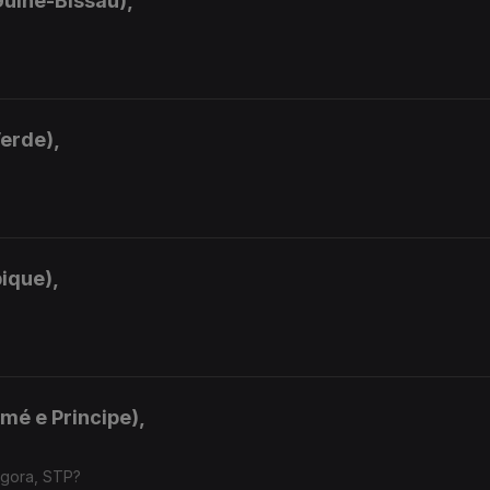
Guiné-Bissau),
Verde),
ique),
mé e Principe),
agora, STP?