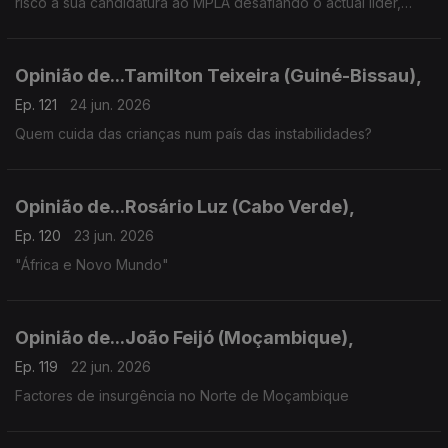
risco a sua candidatura ao MPLA desafiando o actual líder,
João Lourenço"
Opinião de...Tamilton Teixeira (Guiné-Bissau),
Ep. 121
24 jun. 2026
Quem cuida das crianças num país das instabilidades?
Opinião de...Rosário Luz (Cabo Verde),
Ep. 120
23 jun. 2026
"África e Novo Mundo"
Opinião de...João Feijó (Moçambique),
Ep. 119
22 jun. 2026
Factores de insurgência no Norte de Moçambique