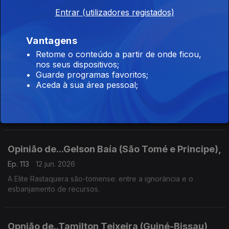
Entrar (utilizadores registados)
Opinião de...Rosário Luz (Cabo Verde),
Ep. 115
16 jun. 2026
Vantagens
"Estreia"
Retome o conteúdo a partir de onde ficou,
nos seus dispositivos;
Guarde programas favoritos;
Opinião de...João Feijó (Moçambique),
Aceda à sua área pessoal;
Ep. 114
15 jun. 2026
Arrancar o pavet para produzir horticolas
Opinião de...Gelson Baía (São Tomé e Principe),
Ep. 113
12 jun. 2026
A Elite Rastaquera são-tomense: entre a ignorância e o
esbanjamento de recursos.
Opnião de..Tamilton Teixeira (Guiné-Bissau)