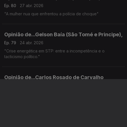
Ep. 80
27 abr. 2026
"A mulher nua que enfrentou a polícia de choque"
Opinião de...Gelson Baía (São Tomé e Principe),
Ep. 79
24 abr. 2026
"Crise energética em STP: entre a incompetência e o
tacticismo político."
Opinião de...Carlos Rosado de Carvalho
(Angola),
Ep. 78
23 abr. 2026
"Papa Leão XIV passa no teste africano com mensagens
claras aos presidentes que o receberam"
Opinião de...Tamilton Teixeira (Guiné-Bissau),