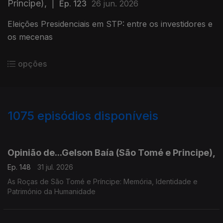
Principe),
|
Ep. 123
26 jun. 2026
Eleições Presidenciais em STP: entre os investidores e
os mecenas
opções
1075
episódios disponíveis
943043
939596
936139
931771
927599
924054
Opinião de...Gelson Baía (São Tomé e Principe),
Ep. 148
31 jul. 2026
As Roças de São Tomé e Príncipe: Memória, Identidade e
Património da Humanidade