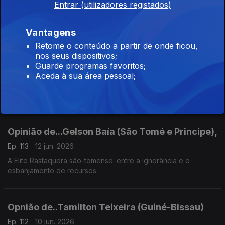
Entrar (utilizadores registados)
Ep. 115
16 jun. 2026
"Estreia"
Vantagens
Retome o conteúdo a partir de onde ficou,
nos seus dispositivos;
Opinião de...João Feijó (Moçambique),
Guarde programas favoritos;
Aceda à sua área pessoal;
Ep. 114
15 jun. 2026
Arrancar o pavet para produzir horticolas
Opinião de...Gelson Baía (São Tomé e Principe),
Ep. 113
12 jun. 2026
A Elite Rastaquera são-tomense: entre a ignorância e o
esbanjamento de recursos.
Opnião de..Tamilton Teixeira (Guiné-Bissau)
Ep. 112
10 jun. 2026