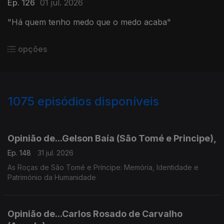
Ep. 126
01 jul. 2026
"Há quem tenho medo que o medo acaba"
opções
1075
episódios disponíveis
943043
939596
936139
931771
927599
924054
Opinião de...Gelson Baía (São Tomé e Principe),
Ep. 148
31 jul. 2026
As Roças de São Tomé e Príncipe: Memória, Identidade e
Património da Humanidade
Opinião de...Carlos Rosado de Carvalho