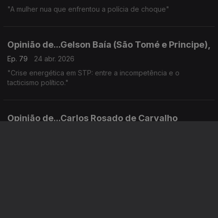
"A mulher nua que enfrentou a polícia de choque"
Opinião de...Gelson Baía (São Tomé e Principe),
Ep. 79
24 abr. 2026
"Crise energética em STP: entre a incompetência e o
tacticismo político."
Opinião de...Carlos Rosado de Carvalho
(Angola),
Ep. 78
23 abr. 2026
"Papa Leão XIV passa no teste africano com mensagens
claras aos presidentes que o receberam"
Opinião de...Tamilton Teixeira (Guiné-Bissau),
Ep. 77
22 abr. 2026