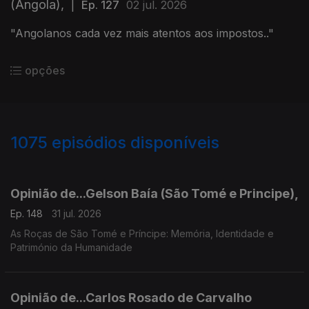
(Angola),
|
Ep. 127
02 jul. 2026
"Angolanos cada vez mais atentos aos impostos.."
opções
1075
episódios disponíveis
943043
939596
936139
931771
927599
924054
Opinião de...Gelson Baía (São Tomé e Principe),
Ep. 148
31 jul. 2026
As Roças de São Tomé e Príncipe: Memória, Identidade e
Património da Humanidade
Opinião de...Carlos Rosado de Carvalho