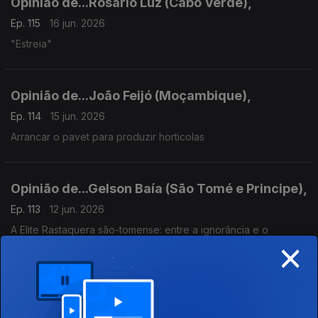
Opinião de...Rosário Luz (Cabo Verde),
Ep. 115
16 jun. 2026
"Estreia"
Opinião de...João Feijó (Moçambique),
Ep. 114
15 jun. 2026
Arrancar o pavet para produzir horticolas
Opinião de...Gelson Baía (São Tomé e Principe),
Ep. 113
12 jun. 2026
A Elite Rastaquera são-tomense: entre a ignorância e o
×
esbanjamento de recursos.
Opnião de..Tamilton Teixeira (Guiné-Bissau)
Ep. 112
10 jun. 2026