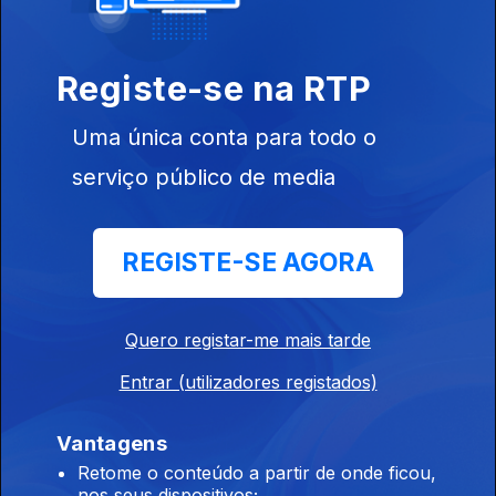
Como está Guiné-Bissau?
Registe-se na RTP
Opinião de...Rosário Luz (Cabo Verde),
Uma única conta para todo o
Ep. 111
09 jun. 2026
serviço público de media
"A Presidência do MpD"
Opinião de...João Feijó (Moçambique),
REGISTE-SE AGORA
Ep. 110
08 jun. 2026
A igreja católica em Moçambique
Quero registar-me mais tarde
Entrar (utilizadores registados)
Opinião de...Gelson Baía (São Tomé e Principe),
Ep. 109
05 jun. 2026
Vantagens
"Cervejeira Rosema: uma telenovela jurídica e política sem
Retome o conteúdo a partir de onde ficou,
fim".
nos seus dispositivos;