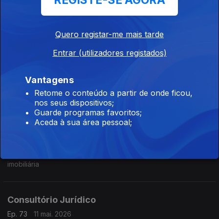
REGISTE-SE AGORA
Ep. 76
14 mai. 2026
Incumprimento das normas do contrato de mediação imobiliária
Quero registar-me mais tarde
Entrar (utilizadores registados)
Consultório Jurídico
Ep. 75
13 mai. 2026
Vantagens
Prazos do contrato de mediação imobiliária
Retome o conteúdo a partir de onde ficou,
nos seus dispositivos;
Guarde programas favoritos;
Aceda à sua área pessoal;
Consultório Jurídico
Ep. 74
12 mai. 2026
A lei que aprovou o regime jurídico do contrato de mediação
imobiliária
Consultório Jurídico
Ep. 73
11 mai. 2026