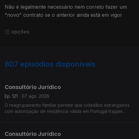
Não é legalmente necessário nem correto fazer um
"novo" contrato se o anterior ainda está em vigor
opções
807
episódios disponíveis
937811
936199
931502
928195
923507
920778
911845
908772
906472
Consultório Jurídico
Ep. 121
07 ago. 2026
O reagrupamento familiar permite que cidadãos estrangeiros
com autorização de residência válida em Portugal tragam
membros da sua família para viver no país.
Consultório Jurídico