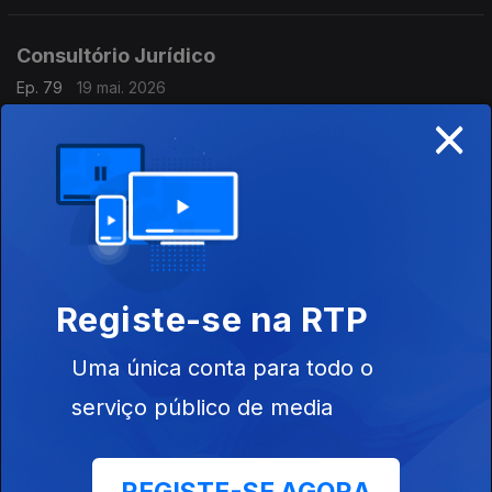
Consultório Jurídico
Ep. 79
19 mai. 2026
×
Atrasos na renovação de titulos de residência na AIMA
Consultório Jurídico
Ep. 78
18 mai. 2026
Mora no pagamento da renda
Registe-se na RTP
Consultório Jurídico
Uma única conta para todo o
Ep. 77
15 mai. 2026
serviço público de media
Oposição à renovação do contrato de arrendamento
Consultório Jurídico