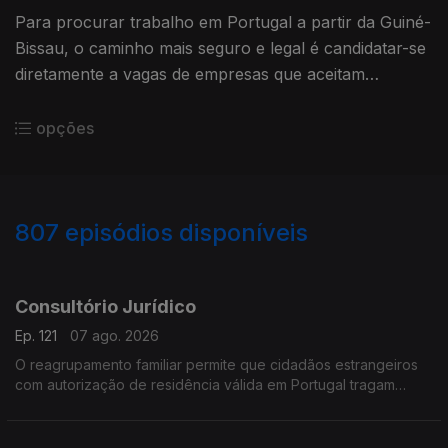
Para procurar trabalho em Portugal a partir da Guiné-
Bissau, o caminho mais seguro e legal é candidatar-se
diretamente a vagas de empresas que aceitam
contratação na origem
opções
807
episódios disponíveis
937811
936199
931502
Consultório Jurídico
Ep. 121
07 ago. 2026
O reagrupamento familiar permite que cidadãos estrangeiros
com autorização de residência válida em Portugal tragam
membros da sua família para viver no país.