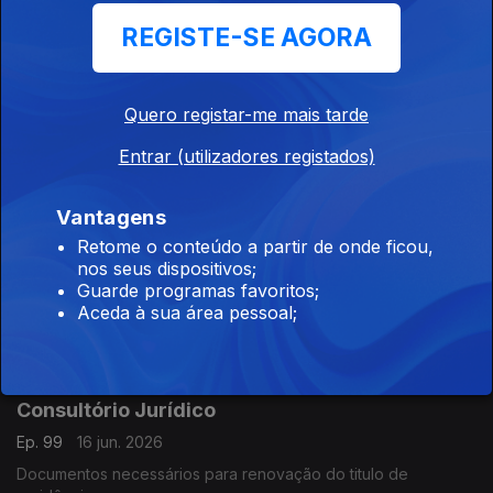
REGISTE-SE AGORA
Consultório Jurídico
Ep. 101
18 jun. 2026
Quero registar-me mais tarde
Acesso do senhorio a visitar a casa arrendada para mostrar a
Entrar (utilizadores registados)
novos interessados.
Vantagens
Consultório Jurídico
Retome o conteúdo a partir de onde ficou,
nos seus dispositivos;
Ep. 100
17 jun. 2026
Guarde programas favoritos;
A recusa de um visto tem obrigatoriamente de ser
Aceda à sua área pessoal;
fundamentada pelas autoridades consulares.
Consultório Jurídico
Ep. 99
16 jun. 2026
Documentos necessários para renovação do titulo de