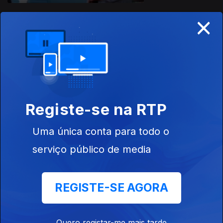
×
Ep. 7
19 fev. 2022
Registe-se na RTP
Uma única conta para todo o
Ep. 6
12 fev. 2022
serviço público de media
REGISTE-SE AGORA
Quero registar-me mais tarde
Ep. 5
05 fev. 2022