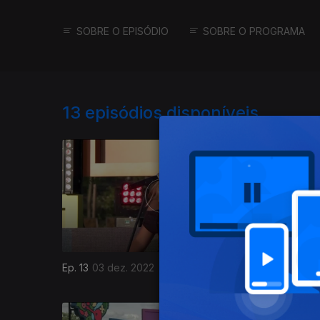
SOBRE O EPISÓDIO
SOBRE O PROGRAMA
13
episódios disponíveis
Ep. 13
03 dez. 2022
Ep. 12
26 