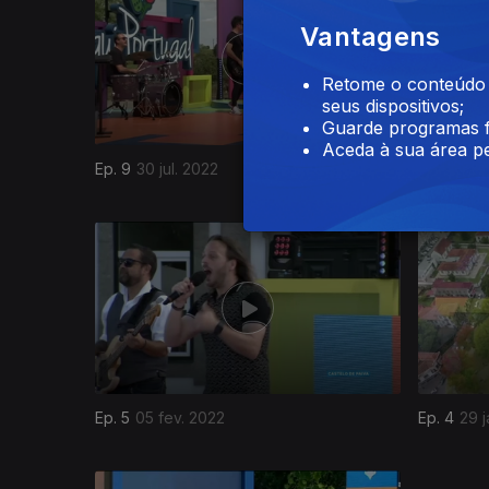
Vantagens
Retome o conteúdo a
seus dispositivos;
Guarde programas f
Aceda à sua área pe
Ep. 9
30 jul. 2022
Ep. 8
26 
592787
Ep. 5
05 fev. 2022
Ep. 4
29 j
591295