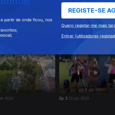
REGISTE-SE A
 partir de onde ficou, nos
Quero registar-me mais tar
avoritos;
ssoal;
Entrar (utilizadores regista
fev. 2022
Ep. 7
19 fev. 2022
an. 2022
Ep. 3
22 jan. 2022