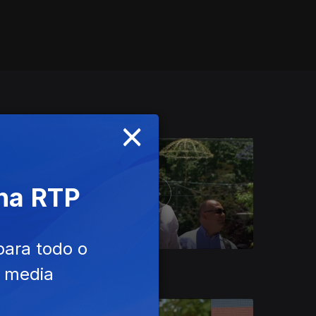
×
 na RTP
para todo o
Ep. 10
20 ago. 2022
e media