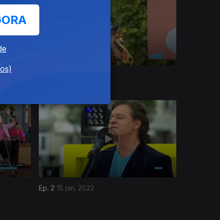
GORA
de
dos)
Ep. 6
12 fev. 2022
Ep. 2
15 jan. 2022