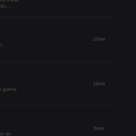
São
20min
s.
29min
e guerra,
19min
hor de