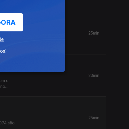
GORA
25min
 saúde
de
dos)
23min
Com o
 no
25min
1974 são