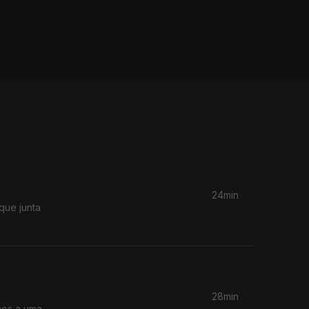
24min
que junta
28min
mos a uma