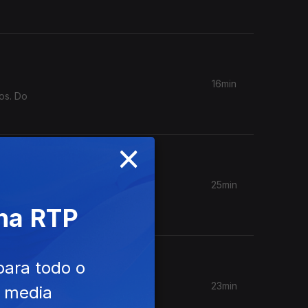
16min
os. Do
×
25min
ofessores
 na RTP
para todo o
23min
e media
que se