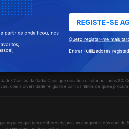
REGISTE-SE A
 partir de onde ficou, nos
ol sem barreiras. Num ateliê onde a arte enfrenta os demónios da
Quero registar-me mais tar
eta B. Na convivência saudável com a inteligência artificial.
avoritos;
ssoal;
Entrar (utilizadores regista
erdade? Com os da Rádio Caos que desafiou o setor nos anos 80. 
vais, com a diversidade religiosa e com os ritmos de quem procura
ue aqueles que tem de liberdade, mas as conquistas pós abril de 
ual, de imprensa ou de escolha.