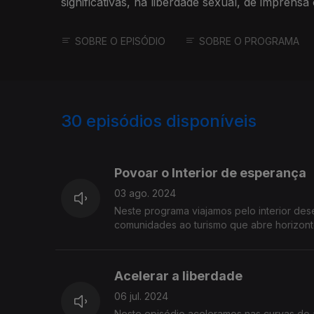
significativas, na liberdade sexual, de imprensa
SOBRE O EPISÓDIO
SOBRE O PROGRAMA
30
episódios disponíveis
701707
626075
590802
Povoar o Interior de esperança
03 ago. 2024
Neste programa viajamos pelo interior dese
comunidades ao turismo que abre horizont
Acelerar a liberdade
06 jul. 2024
Neste episódio aceleramos nas curvas do