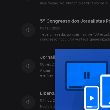
uma região. No interior, o sofrimento de q
5º Congresso dos Jornalistas 
03 fev. 2024
Teve uma redação com mais de 100 estudan
congresso ficou uma vontade generalizada
Jornalismo, Sempre
06 jan. 2024
A caminho do 5º congresso dos jornalistas
e entrevistam o presidente do congresso,
Liberdade de escolher liberdad
04 nov. 2023
Nesta edição deambulamos entre a liberdade