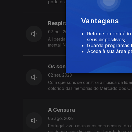
pode dizer? O que (não) se pode cortar?
Vantagens
Respirar liberdade
07 out. 2023
Retome o conteúdo a
A liberdade respira-se num campo de futeb
seus dispositivos;
mental. No ativismo pelo clima – não há plan
Guarde programas f
Aceda à sua área pe
Os sons da liberdade
02 set. 2023
Com que sons se constrói a música da lib
colorido das memórias do Mercado dos Oli
Portugal livre uma nova vida.
A Censura
05 ago. 2023
Portugal viveu mais anos com censura do q
graduais e significativas, na liberdade sex