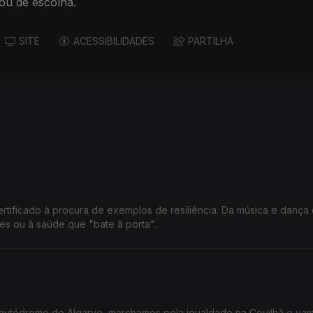
 ou de escolha.
SITE
ACESSIBILIDADES
PARTILHA
rtificado à procura de exemplos de resiliência. Da música e dança 
es ou à saúde que "bate à porta".
 autódromo do Algarve, marchamos pela igualdade na Covilhã e va