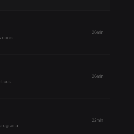
26min
s cores
26min
ticos.
22min
 programa