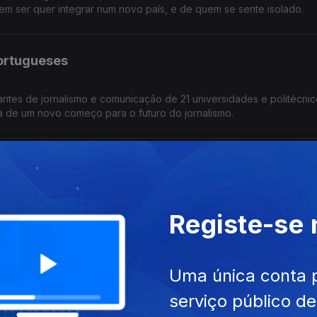
uem ser quer integrar num novo país, e de quem se sente isolado.
Portugueses
tes de jornalismo e comunicação de 21 universidades e politécnic
 de um novo começo para o futuro do jornalismo.
, os repórteres em construção escutam histórias de alunos, dos pr
Registe-se
 Pedro Coelho.
e
Uma única conta 
serviço público d
 e os limites do humor, de escolha, da literatura ou da música. O 