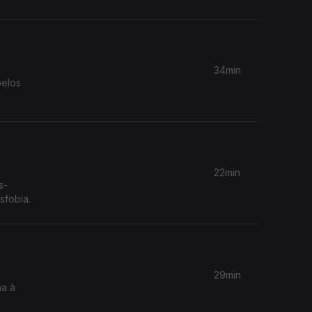
34min
pelos
22min
s-
sfobia.
29min
ha à