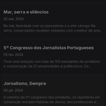
+".
Mar, serra e silêncios
02 mar. 2024
No mar, liberdade com os pescadores e a arte xávega. Na
serra, comerciantes recebem visitantes com o melhor de uma
região. No interior, o sofrimento de quem ser quer integrar num
novo país, e de quem se sente isolado.
5º Congresso dos Jornalistas Portugueses
03 fev. 2024
Teve uma redação com mais de 100 estudantes de jornalismo
e comunicação de 21 universidades e politécnicos. Do
congresso ficou uma vontade generalizada de um novo
começo para o futuro do jornalismo.
Jornalismo, Sempre
06 jan. 2024
A caminho do 5º congresso dos jornalistas, os repórteres em
construção escutam histórias de alunos, dos professores e