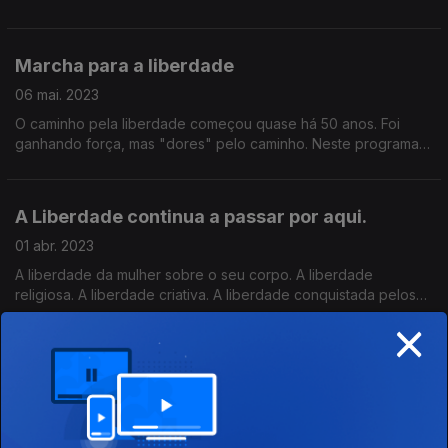
Histórias e ecos de um abril que se renova a cada passo, na
música, religião, no desporto e jornalismo.
Marcha para a liberdade
06 mai. 2023
O caminho pela liberdade começou quase há 50 anos. Foi
ganhando força, mas "dores" pelo caminho. Neste programa
temos o retrato do que somos e do que ainda temos para
percorrer.
A Liberdade continua a passar por aqui.
01 abr. 2023
A liberdade da mulher sobre o seu corpo. A liberdade
religiosa. A liberdade criativa. A liberdade conquistada pelos
×
capitães do MFA.
Tentáculos da liberdade
04 mar. 2023
Subimos ao palco para discutir a liberdade de representação
no teatro. Escuta os acordes do punk em Trás-os-Montes.