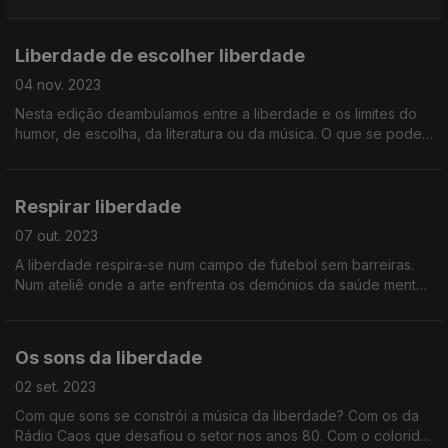
entrevistam o presidente do congresso, Pedro Coelho.
Liberdade de escolher liberdade
04 nov. 2023
Nesta edição deambulamos entre a liberdade e os limites do
humor, de escolha, da literatura ou da música. O que se pode
dizer? O que (não) se pode cortar?
Respirar liberdade
07 out. 2023
A liberdade respira-se num campo de futebol sem barreiras.
Num ateliê onde a arte enfrenta os demónios da saúde mental.
No ativismo pelo clima – não há planeta B. Na convivência
saudável com a inteligência artificial.
Os sons da liberdade
02 set. 2023
Com que sons se constrói a música da liberdade? Com os da
Rádio Caos que desafiou o setor nos anos 80. Com o colorido