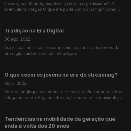
É cedo, aos 15 anos, escolher o percurso profissional? A
licenciatura chega? O que me pode dar o Erasmus? Como
veem os jovens o ensino? Neste REC fomos à procura de
respostas, mas também encontrámos questões.
Tradição na Era Digital
06 ago. 2022
As práticas artísticas e os consumos culturais dos jovens da
era digital também incluem a tradição.
O que veem os jovens na era do streaming?
02 jul. 2022
Parece longínqua a memória de uma receção linear com hora
e lugar marcado. Seja na informação ou no entretenimento, as
redes sociais e as plataformas de streaming estão a cimentar
um novo paradigma no consumo audiovisual
Tendências na mobilidade da geração que
anda à volta dos 20 anos