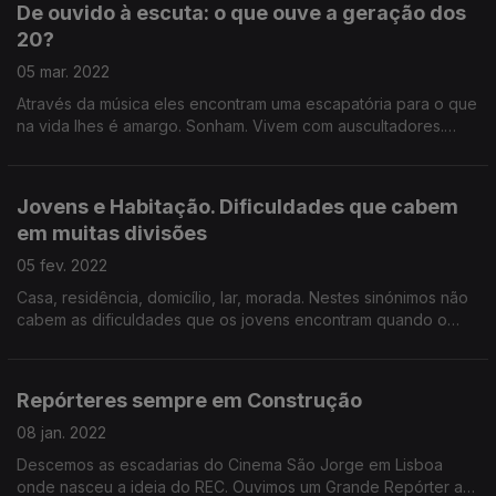
De ouvido à escuta: o que ouve a geração dos
20?
05 mar. 2022
Através da música eles encontram uma escapatória para o que
na vida lhes é amargo. Sonham. Vivem com auscultadores.
Neste programa do REC escutamos as preferências da
geração que nasceu à volta do ano 2000.
Jovens e Habitação. Dificuldades que cabem
em muitas divisões
05 fev. 2022
Casa, residência, domicílio, lar, morada. Nestes sinónimos não
cabem as dificuldades que os jovens encontram quando o
assunto é habitação. Neste programa do REC fazemos um
retrato das várias tipologias.
Repórteres sempre em Construção
08 jan. 2022
Descemos as escadarias do Cinema São Jorge em Lisboa
onde nasceu a ideia do REC. Ouvimos um Grande Repórter a