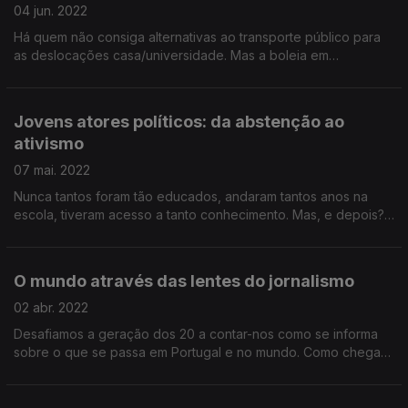
04 jun. 2022
Há quem não consiga alternativas ao transporte público para
as deslocações casa/universidade. Mas a boleia em
carsharing começa a ser um caminho. E, cada vez mais, há o
recurso às duas rodas, eletrificadas ou não.
Jovens atores políticos: da abstenção ao
ativismo
07 mai. 2022
Nunca tantos foram tão educados, andaram tantos anos na
escola, tiveram acesso a tanto conhecimento. Mas, e depois?
Da ação consciente e militante à apatia curiosa, como é que
juventude muda o mundo e constrói o amanhã?
O mundo através das lentes do jornalismo
02 abr. 2022
Desafiamos a geração dos 20 a contar-nos como se informa
sobre o que se passa em Portugal e no mundo. Como chegam
às notícias? Que valor dão ao trabalho dos jornalistas? E os
meios tradicionais onde ficam neste puzzle?