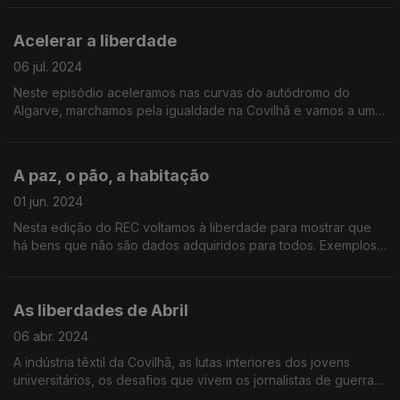
"bate à porta".
Acelerar a liberdade
06 jul. 2024
Neste episódio aceleramos nas curvas do autódromo do
Algarve, marchamos pela igualdade na Covilhã e vamos a uma
aldeia da Guarda acertar os ponteiros do relógio, antes que
chova dentro da igreja, monumento nacional, de São Pedro de
Rates.
A paz, o pão, a habitação
01 jun. 2024
Nesta edição do REC voltamos à liberdade para mostrar que
há bens que não são dados adquiridos para todos. Exemplos
de Viseu, Amadora e Faro.
As liberdades de Abril
06 abr. 2024
A indústria têxtil da Covilhã, as lutas interiores dos jovens
universitários, os desafios que vivem os jornalistas de guerra,
a origem da Universidade da Beira Interior e o projeto "Wool