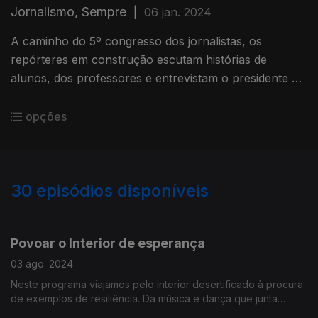
Jornalismo, Sempre
|
06 jan. 2024
A caminho do 5º congresso dos jornalistas, os
repórteres em construção escutam histórias de
alunos, dos professores e entrevistam o presidente do
congresso, Pedro Coelho.
opções
30
episódios disponíveis
701707
626075
590802
Povoar o Interior de esperança
03 ago. 2024
Neste programa viajamos pelo interior desertificado à procura
de exemplos de resiliência. Da música e dança que junta
comunidades ao turismo que abre horizontes ou à saúde que