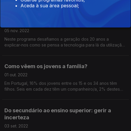
Procuram construir esperança. Mas com angústia sobre o clima
Aceda à sua área pessoal;
e a inserção no mercado de trabalho.
Pensar fora dos ecrãs
05 nov. 2022
Neste programa desafiamos a geração dos 20 anos a
explicar-nos como se pensa a tecnologia para lá da utilização
básica e quotidiana das redes sociais.
Como vêem os jovens a família?
01 out. 2022
Em Portugal, 16% dos jovens entre os 15 e os 34 anos têm
filhos. Seis em cada dez têm um companheiro/a, 2% destes
vivem em relações poliamorosas. Neste REC vamos para além
dos números e damos voz aos jovens portugueses.
Do secundário ao ensino superior: gerir a
incerteza
03 set. 2022