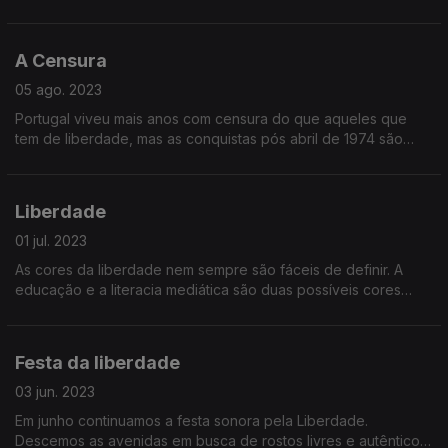
das memórias do Mercado dos Olivais, com a diversidade
religiosa e com os ritmos de quem procura no Portugal livre
uma nova vida.
A Censura
05 ago. 2023
Portugal viveu mais anos com censura do que aqueles que
tem de liberdade, mas as conquistas pós abril de 1974 são
graduais e significativas, na liberdade sexual, de imprensa ou
de escolha.
Liberdade
01 jul. 2023
As cores da liberdade nem sempre são fáceis de definir. A
educação e a literacia mediática são duas possíveis cores
desta paleta que, a curto prazo, evitam a desinformação e a
liberdade a preto e branco.
Festa da liberdade
03 jun. 2023
Em junho continuamos a festa sonora pela Liberdade.
Descemos as avenidas em busca de rostos livres e autênticos.