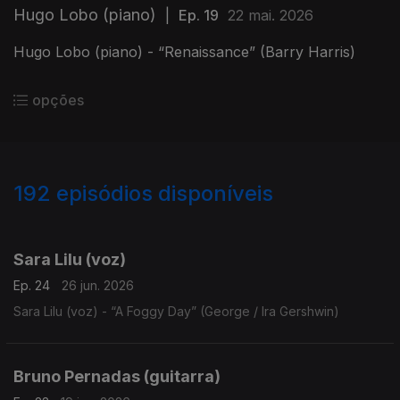
Hugo Lobo (piano)
|
Ep. 19
22 mai. 2026
Hugo Lobo (piano) - “Renaissance” (Barry Harris)
opções
192
episódios disponíveis
923040
897838
881264
849065
829714
803218
772428
Sara Lilu (voz)
Ep. 24
26 jun. 2026
Sara Lilu (voz) - “A Foggy Day” (George / Ira Gershwin)
Bruno Pernadas (guitarra)