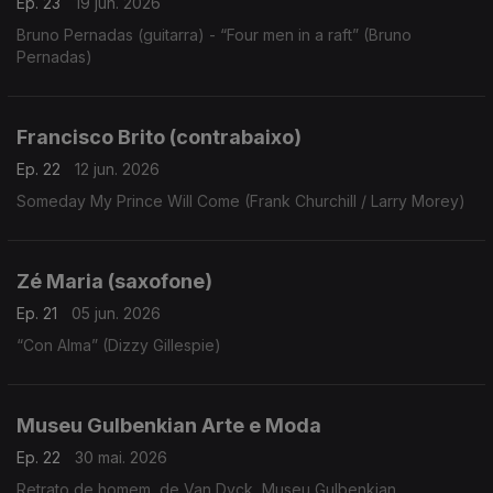
Ep. 23
19 jun. 2026
Bruno Pernadas (guitarra) - “Four men in a raft” (Bruno
Pernadas)
Francisco Brito (contrabaixo)
Ep. 22
12 jun. 2026
Someday My Prince Will Come (Frank Churchill / Larry Morey)
Zé Maria (saxofone)
Ep. 21
05 jun. 2026
“Con Alma” (Dizzy Gillespie)
Museu Gulbenkian Arte e Moda
Ep. 22
30 mai. 2026
Retrato de homem, de Van Dyck, Museu Gulbenkian