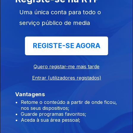
Ep. 23
06 jun. 2025
Uma única conta para todo o
Jeff Williams (bateria) - “The shadow of our smile” (Johnny
Mandel)
serviço público de media
Sérgio Carolino (tuba)
REGISTE-SE AGORA
Ep. 22
30 mai. 2025
Sérgio Carolino (tuba) free improv #2
Quero registar-me mais tarde
Entrar (utilizadores registados)
Gonçalo Neto (guitarra)
Ep. 21
23 mai. 2025
Vantagens
Gonçalo Neto (guitarra) - “Wildwood flower” (Joseph Philbrick
Retome o conteúdo a partir de onde ficou,
Webster)
nos seus dispositivos;
Guarde programas favoritos;
Aceda à sua área pessoal;
José Soares (saxofone)