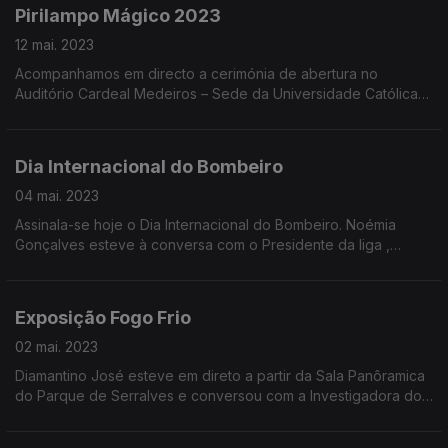
Pirilampo Mágico 2023
12 mai. 2023
Acompanhamos em directo a cerimónia de abertura no
Auditório Cardeal Medeiros – Sede da Universidade Católica
Carina Jorge conversou com a Presidente do Conselho da
Adm.da Fnacer e também com Rosa Neto da Direção.
Dia Internacional do Bombeiro
04 mai. 2023
Assinala-se hoje o Dia Internacional do Bombeiro. Noémia
Gonçalves esteve à conversa com o Presidente da liga ,
António Nunes.
Exposição Fogo Frio
02 mai. 2023
Diamantino José esteve em direto a partir da Sala Panôramica
do Parque de Serralves e conversou com a Investigadora do
Instituto Superior de Agronomia, Maria Conceição Colaço e
também com António Salgueiro da AGIF