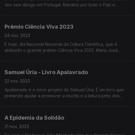
dos sem abrigo em Portugal. Retratos por todo o País e
testemunhos ao longo do "Programa da Manhã". O convidado
desta primeira hora: o Psicólogo Elias Barreto.
Prémio Ciência Viva 2023
24 nov. 2023
É hoje, dia Nacional Nacional da Cultura Cientifica, que é
atribuído o grande prémio Ciência Viva 2023. Maria José
Costa, bióloga marinha é a grande vencedora deste ano e
esteve hoje nas manhãs da Antena 1.
Samuel Úria - Livro Apalavrado
22 nov. 2023
Apalavrado é o novo projeto do Samuel Úria. É um livro que
pretende ajudar a promover a escrita e a leitura junto dos
alunos do 3º ciclo de escolaridade e do ensino secundário.
Além do livro existem músicas originais.
A Epidemia da Solidão
21 nov. 2023