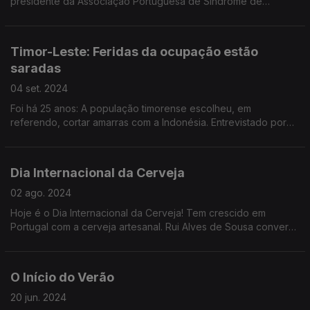
presidente da Associação Portuguesa de Síndrome de
Asperger. Saiba mais sobre esta perturbação incluída do
espectro do autismo que afeta os comportamentos.
Timor-Leste: Feridas da ocupação estão
saradas
04 set. 2024
Foi há 25 anos: A população timorense escolheu, em
referendo, cortar amarras com a Indonésia. Entrevistado por
Ana Isabel Costa, José Ramos Horta, presidente de Timor,
considera que o país está no bom caminho.
Dia Internacional da Cerveja
02 ago. 2024
Hoje é o Dia Internacional da Cerveja! Tem crescido em
Portugal com a cerveja artesanal. Rui Alves de Sousa conversa
com o cervejeiro Jorge Tomé da Fermentage Brew Pub, e
Tiago Lopes, do podcast "Quem Bebe por Gosto".
O Início do Verão
20 jun. 2024