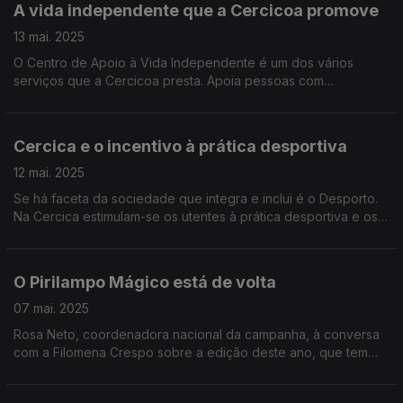
A vida independente que a Cercicoa promove
13 mai. 2025
O Centro de Apoio à Vida Independente é um dos vários
serviços que a Cercicoa presta. Apoia pessoas com
deficiência e não só, como conta o Edgar Canelas a partir das
instalações de um dos Centros, em Ourique.
Cercica e o incentivo à prática desportiva
12 mai. 2025
Se há faceta da sociedade que integra e inclui é o Desporto.
Na Cercica estimulam-se os utentes à prática desportiva e os
resultados falam por si. Além de palmarés há a superação que
a Noémia Gonçalves testemunhou.
O Pirilampo Mágico está de volta
07 mai. 2025
Rosa Neto, coordenadora nacional da campanha, à conversa
com a Filomena Crespo sobre a edição deste ano, que tem
como lema "A luz que abraça a diferença". Até 1 de junho o
Pirilampo Mágico é símbolo da solidariedade.