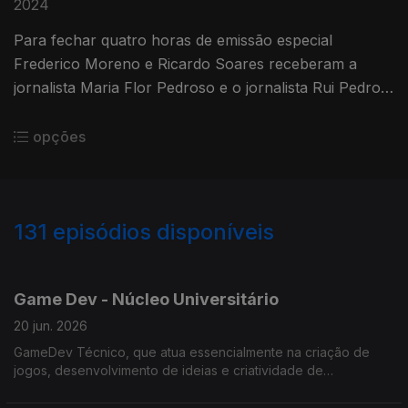
2024
Para fechar quatro horas de emissão especial
Frederico Moreno e Ricardo Soares receberam a
jornalista Maria Flor Pedroso e o jornalista Rui Pedro
Paiva para um painel de análise política, social e
económica.
opções
131
episódios disponíveis
914630
848595
772153
745920
729563
693855
677123
627083
617947
Game Dev - Núcleo Universitário
20 jun. 2026
GameDev Técnico, que atua essencialmente na criação de
jogos, desenvolvimento de ideias e criatividade de
engenharia.