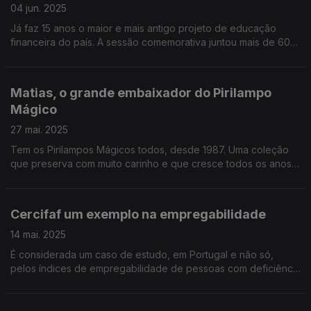
04 jun. 2025
Já faz 15 anos o maior e mais antigo projeto de educação
financeira do país. A sessão comemorativa juntou mais de 600
crianças e professores na Fundação Cupertino de Miranda, no
Porto, e o Diamantino José esteve lá.
Matias, o grande embaixador do Pirilampo
Mágico
27 mai. 2025
Tem os Pirilampos Mágicos todos, desde 1987. Uma coleção
que preserva com muito carinho e que cresce todos os anos.
O Mário Antunes foi conhecer o Matias, de Faro, cujo quarto é
uma verdadeira montra mágica.
Cercifaf um exemplo na empregabilidade
14 mai. 2025
É considerada um caso de estudo, em Portugal e não só,
pelos índices de empregabilidade de pessoas com deficiência
no mercado normal de trabalho. O Diamantino José foi
perceber qual a receita de sucesso da Cercifaf.