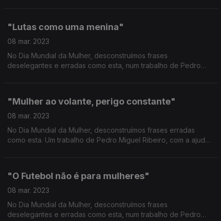
Ribeiro, com a ajuda de vários exemplos que nos são trazidos
pela jornalista de Economia Helena Garrido.
"Lutas como uma menina"
08 mar. 2023
No Dia Mundial da Mulher, desconstruímos frases
deselegantes e erradas como esta, num trabalho de Pedro
Miguel Ribeiro, com a ajuda de mulheres de sucesso no
desporto como a judoca olímpica luso-brasileira Rochele
Nunes.
"Mulher ao volante, perigo constante"
08 mar. 2023
No Dia Mundial da Mulher, desconstruímos frases erradas
como esta. Um trabalho de Pedro Miguel Ribeiro, com a ajuda
de números e de um dos directores da Autoridade Nacional
para a Segurança Rodoviária, Eng. Carlos Lopes.
"O Futebol não é para mulheres"
08 mar. 2023
No Dia Mundial da Mulher, desconstruímos frases
deselegantes e erradas como esta, num trabalho de Pedro