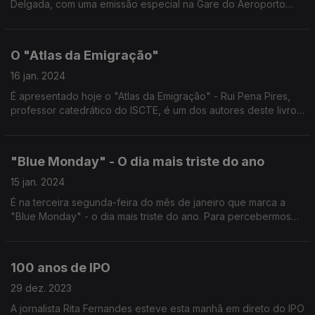
Delgada, com uma emissão especial na Gare do Aeroporto
João Paulo II, em São Miguel. Nesta primeira hora com António
Pedroso, Raquel Dutra, Raul Vaz e Joel Neto.
O "Atlas da Emigração"
16 jan. 2024
É apresentado hoje o "Atlas da Emigração" - Rui Pena Pires,
professor catedrático do ISCTE, é um dos autores deste livro
e esteve hoje no "Programa da Manhã" com Ricardo Soares e
Frederico Moreno.
"Blue Monday" - O dia mais triste do ano
15 jan. 2024
É na terceira segunda-feira do mês de janeiro que marca a
"Blue Monday" - o dia mais triste do ano. Para percebermos
um pouco melhor onde acaba a realidade e começa o mito,
conversamos com a psicóloga Joana Andrade.
100 anos de IPO
29 dez. 2023
A jornalista Rita Fernandes esteve esta manhã em direto do IPO