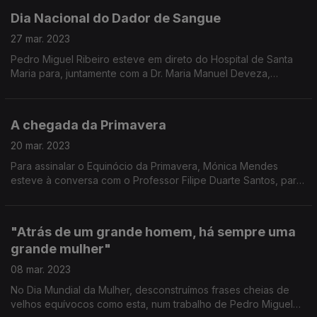
Dia Nacional do Dador de Sangue
27 mar. 2023
Pedro Miguel Ribeiro esteve em direto do Hospital de Santa
Maria para, juntamente com a Dr. Maria Manuel Deveza,
assinalar este dia e reforçar o apelo indispensável à dádiva de
sangue.
A chegada da Primavera
20 mar. 2023
Para assinalar o Equinócio da Primavera, Mónica Mendes
esteve à conversa com o Professor Filipe Duarte Santos, para
perceber em que consiste este femómeno.
"Atrás de um grande homem, há sempre uma
grande mulher"
08 mar. 2023
No Dia Mundial da Mulher, desconstruímos frases cheias de
velhos equívocos como esta, num trabalho de Pedro Miguel