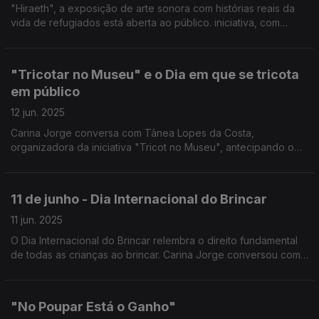
"Hiraeth", a exposição de arte sonora com histórias reais da
vida de refugiados está aberta ao público. iniciativa, com
direção criativa de António Bernardes de Sá e Tiago Bastos
Nunes, assinala os 75 anos do ACNUR.
"Tricotar no Museu" e o Dia em que se tricota
em público
12 jun. 2025
Carina Jorge conversa com Tânea Lopes da Costa,
organizadora da iniciativa "Tricot no Museu", antecipando o
Dia Mundial do Tricotar em Público que se assinala nos
segundos sábados de junho, ou seja, este sábado dia 14.
11 de junho - Dia Internacional do Brincar
11 jun. 2025
O Dia Internacional do Brincar relembra o direito fundamental
de todas as crianças ao brincar. Carina Jorge conversou com
Frederico Lopes da, recentemente constituída, Associação
Portuguesa pelo Direito a Brincar.
"No Poupar Está o Ganho"