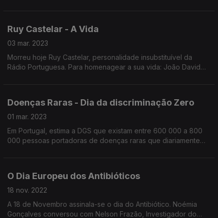
Miguel Ribeiro, com a ajuda de uma futebolista de sucesso: a
guarda-redes do Benfica e da Selecção Rute Costa.
Ruy Castelar - A Vida
03 mar. 2023
Morreu hoje Ruy Castelar, personalidade insubstituível da
Rádio Portuguesa. Para homenagear a sua vida: João David
Nunes, Cândido Mota e Júlio Isidro estiveram hoje à conversa
com Noémia Gonçalves.
Doenças Raras - Dia da discriminação Zero
01 mar. 2023
Em Portugal, estima a DGS que existam entre 600 000 a 800
000 pessoas portadoras de doenças raras que diariamente
enfrentam obstáculos. Quisemos saber mais com Paulo
Gonçalves Pres da Associação Doenças Raras.
O Dia Europeu dos Antibióticos
18 nov. 2022
A 18 de Novembro assinala-se o dia do Antibiótico. Noémia
Gonçalves conversou com Nelson Frazão, Investigador do