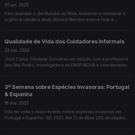
05 jun. 2023
Para assinalar o dia Mundial do Meio Ambiente e relembrar a
urgência climática atual, Mónica Mendes esteve hoje à
conversa com os autores do programa "A Escala do Clima" -
Francisco Sena Santos e Filipe Duarte Santos.
Qualidade de Vida dos Cuidadores Informais
23 mai. 2023
José Carlos Trindade Conversa em estúdio com a professora
Ana Rita Pedro, investigadora da ENSP-NOVA e coordenadora
do estudo “Literacia em Saúde e Qualidade de Vida dos
Cuidadores Informais
3ª Semana sobre Espécies Invasoras: Portugal
& Espanha
16 mai. 2023
Está de volta o maior evento sobre espécies invasoras em
Portugal e Espanha- SEI 2023. Até 21 de Maio 200 atividades
de sensibilização, monitorização e controlo de espécies
invasoras.