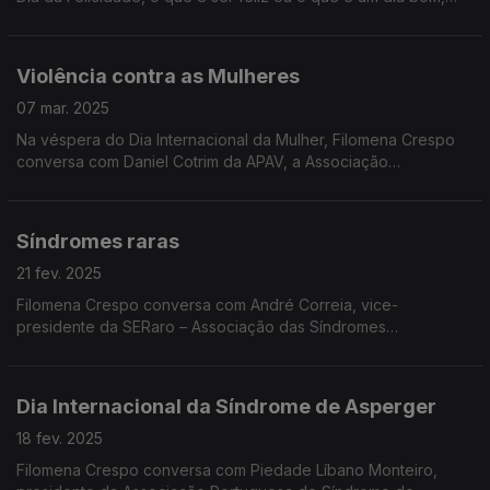
inspirando-se na emblemática frase do Fala Com Ela de Inês
Meneses, também convidada desta edição.
Violência contra as Mulheres
07 mar. 2025
Na véspera do Dia Internacional da Mulher, Filomena Crespo
conversa com Daniel Cotrim da APAV, a Associação
Portuguesa de Apoio à Vítima, assinalando também o Dia de
Luto Nacional pelas Vítimas de Violência Doméstica.
Síndromes raras
21 fev. 2025
Filomena Crespo conversa com André Correia, vice-
presidente da SERaro – Associação das Síndromes
Excecionalmente Raras de Portugal, cuja temática é assinalada
na próxima semana.
Dia Internacional da Síndrome de Asperger
18 fev. 2025
Filomena Crespo conversa com Piedade Líbano Monteiro,