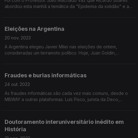
Foi com o Professor Júlio Machado Vaz que Ricardo Soares
abordou esta manhã a temática da "Epidemia da solidão" e a
iniciativa da OMS em prol de combater este problema.
Eleições na Argentina
20 nov. 2023
A Argentina elegeu Javier Milei nas eleições de ontem,
consideradas um terramoto político. Hoje, Juan Goldín,
argentino a viver em Portugal, comentou estas eleições com
Frederico Moreno.
Fraudes e burlas informáticas
24 out. 2023
As fraudes informáticas são cada vez mais comuns, desde o
MBWAY a outras plataformas. Luís Pisco, jurista da Deco,
esteve hoje na manhã da Antena 1 para analisar esta temática.
Doutoramento interuniversitário inédito em
História