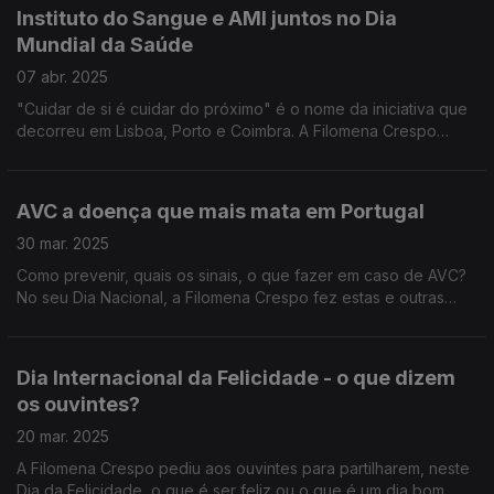
Instituto do Sangue e AMI juntos no Dia
Mundial da Saúde
07 abr. 2025
"Cuidar de si é cuidar do próximo" é o nome da iniciativa que
decorreu em Lisboa, Porto e Coimbra. A Filomena Crespo
assinalou este Dia com a reportagem em direto do Diamantino
José, num destes locais.
AVC a doença que mais mata em Portugal
30 mar. 2025
Como prevenir, quais os sinais, o que fazer em caso de AVC?
No seu Dia Nacional, a Filomena Crespo fez estas e outras
perguntas ao neurologista João Pedro Marto, da Sociedade
Portuguesa do Acidente Vascular Cerebral.
Dia Internacional da Felicidade - o que dizem
os ouvintes?
20 mar. 2025
A Filomena Crespo pediu aos ouvintes para partilharem, neste
Dia da Felicidade, o que é ser feliz ou o que é um dia bom,