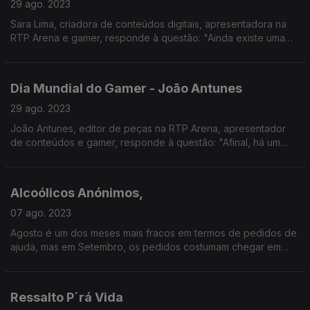
29 ago. 2023
Sara Lima, criadora de conteúdos digitais, apresentadora na
RTP Arena e gamer, responde à questão: "Ainda existe uma
guerra dos sexos no mundo dos videojogos?".
Dia Mundial do Gamer - João Antunes
29 ago. 2023
João Antunes, editor de peças na RTP Arena, apresentador
de conteúdos e gamer, responde à questão: "Afinal, há um
limite de idade para jogar?".
Alcoólicos Anónimos,
07 ago. 2023
Agosto é um dos meses mais fracos em termos de pedidos de
ajuda, mas em Setembro, os pedidos costumam chegar em
força e a Noémia Gonçalves conversou com José a propósito
da actividade dos AA em Portugal.
Ressalto P´rá Vida