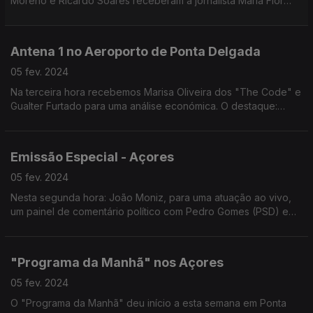
Moreno e Ricardo Soares receberam a jornalista Maria Flor
Pedroso e o jornalista Rui Pedro Paiva para um painel de
análise política, social e económica.
Antena 1 no Aeroporto de Ponta Delgada
05 fev. 2024
Na terceira hora recebemos Marisa Oliveira dos "The Code" e
Gualter Furtado para uma análise económica. O destaque:
Cultura nos Açores com Eduardo Arruada, Filipe Branco e João
Mendonça com: Festivais, Teatro e Carnaval.
Emissão Especial - Açores
05 fev. 2024
Nesta segunda hora: João Moniz, para uma atuação ao vivo,
um painel de comentário político com Pedro Gomes (PSD) e
André Fanqueira Rodrigues (PS) e ainda 9 reportagens que
representam as 9 ilhas do arquipélago.
"Programa da Manhã" nos Açores
05 fev. 2024
O "Programa da Manhã" deu início a esta semana em Ponta