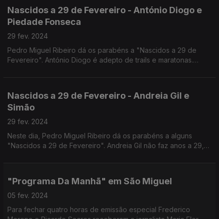
Nascidos a 29 de Fevereiro - António Diogo e
Piedade Fonseca
29 fev. 2024
Pedro Miguel Ribeiro dá os parabéns a "Nascidos a 29 de
Fevereiro". António Diogo é adepto de trails e maratonas.
Completa hoje a bela idade de 60 anos. A Rita Adão da
Fonseca é mãe da Piedade que celebra 8... ou será 2?
Nascidos a 29 de Fevereiro - Andreia Gil e
Simão
29 fev. 2024
Neste dia, Pedro Miguel Ribeiro dá os parabéns a alguns
"Nascidos a 29 de Fevereiro". Andreia Gil não faz anos a 29,
mas o seu filho Simão está de parabéns. Celebra hoje 4 anos
de vida... ou será que é só um?
"Programa Da Manhã" em São Miguel
05 fev. 2024
Para fechar quatro horas de emissão especial Frederico