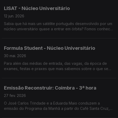
LISAT - Núcleo Universitário
12 jun. 2026
Sabia que há mais um satélite português desenvolvido por um
núcleo universitário quase a entrar em órbita? Fomos conhecer
o LISAT.
Formula Student - Núcleo Universitário
30 mai. 2026
Para além das médias de entrada, das vagas, da época de
exames, festas e praxes que mais sabemos sobre o que se
passa no Campus Académico? Neste espaço visitamos alguns
núcleos universitários.
Emissão Reconstruir: Coimbra - 3ª hora
27 fev. 2026
O José Carlos Trindade e a Eduarda Maio conduzem a
emissão do Programa da Manhã a partir do Café Santa Cruz,
em Coimbra.