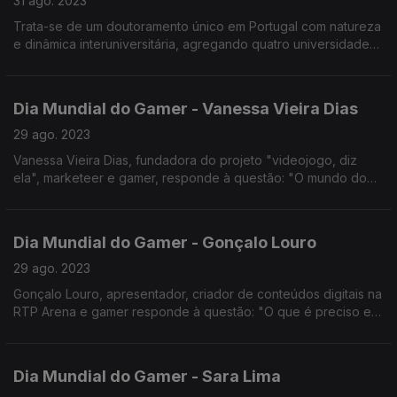
31 ago. 2023
Trata-se de um doutoramento único em Portugal com natureza
e dinâmica interuniversitária, agregando quatro universidades
(UCP, ULisboa, ISCTE e UÉvora) e seis unidades de ensino
(FLUL e ICS na ULIsboa, FCH e FT na UCP).
Dia Mundial do Gamer - Vanessa Vieira Dias
29 ago. 2023
Vanessa Vieira Dias, fundadora do projeto "videojogo, diz
ela", marketeer e gamer, responde à questão: "O mundo do
Gaming vai muito além de um ecrã, não vai?".
Dia Mundial do Gamer - Gonçalo Louro
29 ago. 2023
Gonçalo Louro, apresentador, criador de conteúdos digitais na
RTP Arena e gamer responde à questão: "O que é preciso em
2023 para ter uma carreira no mundo dos videojogos?".
Dia Mundial do Gamer - Sara Lima