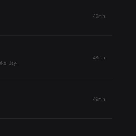
49min
48min
ake, Jay-
49min