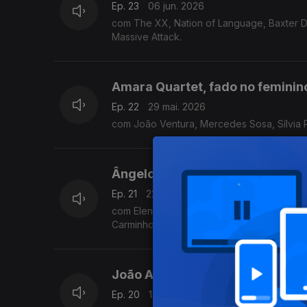
Ep. 23
06 jun. 2026
com The XX, Nation of Language, Baxter D
Massive Attack.
Amara Quartet, fado no feminin
Ep. 22
29 mai. 2026
com João Ventura, Mercedes Sosa, Sílvia Pé
Ângelo Barbosa, alma (quase) n
Ep. 21
22 mai. 2026
com Eleni Karaindrou, Lisa Gerrard e Jule
Carminho.
João Afonso, duro tempo
Ep. 20
15 mai. 2026