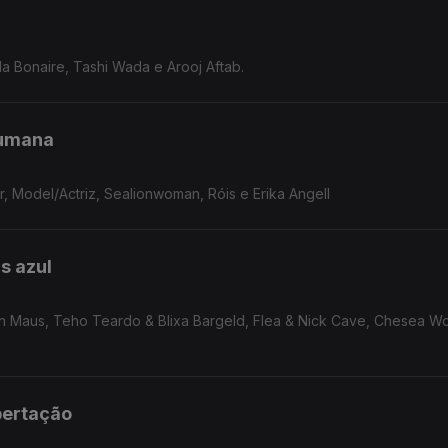
 Bonaire, Tashi Wada e Arooj Aftab.
humana
Model/Actriz, Sealionwoman, Róis e Erika Angell
s azul
hn Maus, Teho Teardo & Blixa Bargeld, Flea & Nick Cave, Chesea Wo
ibertação