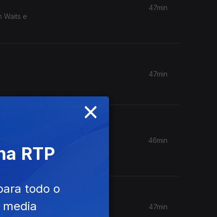
47min
m Waits e
47min
×
46min
 na RTP
anco e
para todo o
e media
47min