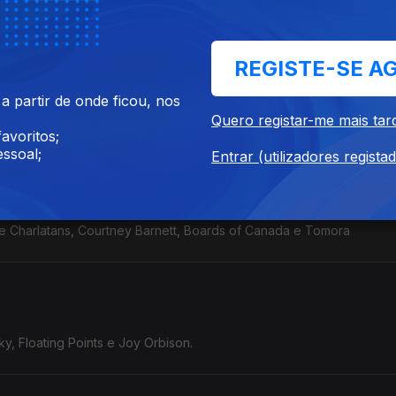
REGISTE-SE A
 mundo
 partir de onde ficou, nos
Chagrin, Spirit of the Beehive, The Lostines e Sababa 5.
Quero registar-me mais tar
avoritos;
ssoal;
Entrar (utilizadores regista
e Charlatans, Courtney Barnett, Boards of Canada e Tomora
y, Floating Points e Joy Orbison.