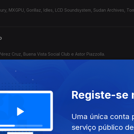
ury, MXGPU, Gorillaz, Idles, LCD Soundsystem, Sudan Archives, To
o
rez Cruz, Buena Vista Social Club e Astor Piazzolla.
ua
Registe-se
s Maxwell, Sarah Blasko, Nick Cave & The Bad Seeds, José Mário Br
Uma única conta 
serviço público d