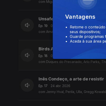
com Miguel Tapadas e Sneaky Jesus.
Vantagens
Unsafe Space Garden, salvar o
Ep. 19
08 mai. 2026
Retome o conteúdo a
seus dispositivos;
com Arnaldo Baptista, Paolo Conte, Requin 
Guarde programas f
Aceda à sua área pe
Birds Are Indie, distopia real
Ep. 18
01 mai. 2026
com Duques do Precariado, Arlo Parks, Th
Inês Condeço, a arte de resistir
Ep. 17
24 abr. 2026
com Jenny Hval, Perila, Ulla, Gregg Kowalsk