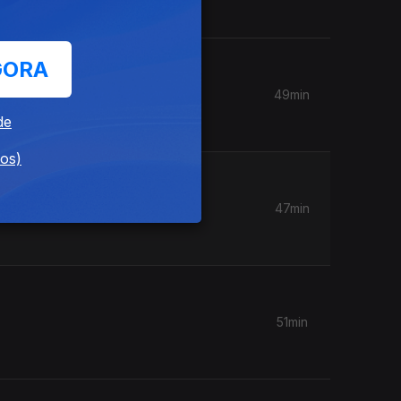
GORA
49min
de
dos)
47min
51min