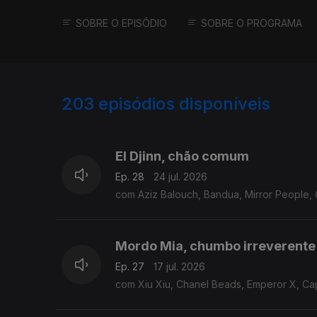
SOBRE O EPISÓDIO
SOBRE O PROGRAMA
203
episódios disponíveis
924077
905452
887580
El Djinn, chão comum
Ep. 28
24 jul. 2026
com Aziz Balouch, Bandua, Mirror People,
Mordo Mia, chumbo irreverente
Ep. 27
17 jul. 2026
com Xiu Xiu, Chanel Beads, Emperor X, Cap