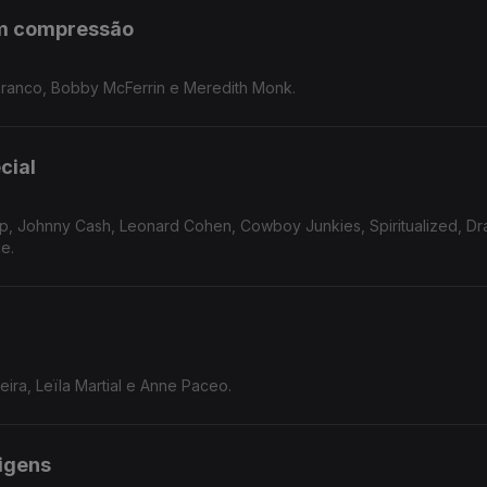
em compressão
Branco, Bobby McFerrin e Meredith Monk.
cial
, Johnny Cash, Leonard Cohen, Cowboy Junkies, Spiritualized, Dr
ce.
ira, Leïla Martial e Anne Paceo.
rigens