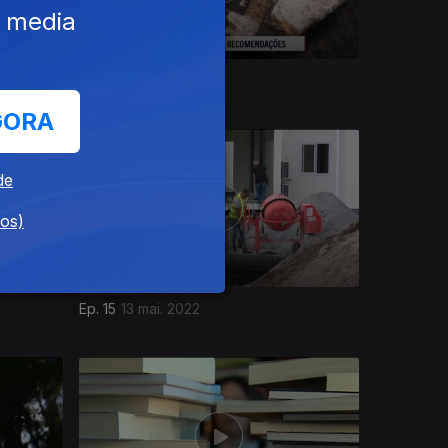
e media
Ep. 19
10 jun. 2022
GORA
de
dos)
Ep. 15
13 mai. 2022