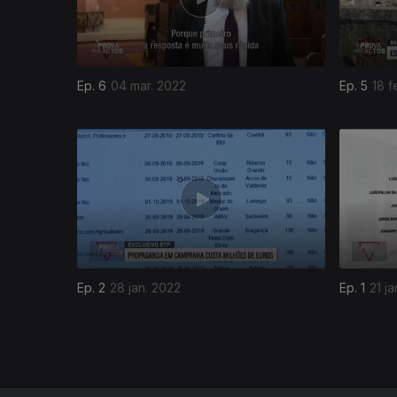
Ep. 6
04 mar. 2022
Ep. 5
18 f
594032
Ep. 2
28 jan. 2022
Ep. 1
21 j