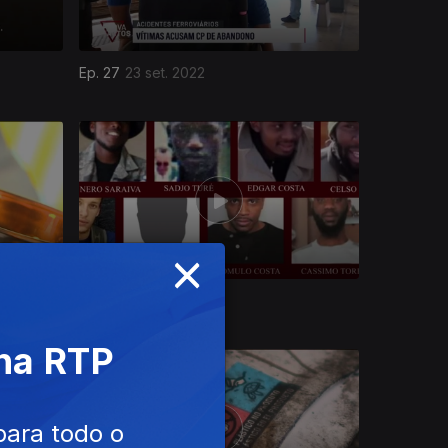
Ep. 27
23 set. 2022
×
Ep. 23
15 jul. 2022
 na RTP
para todo o