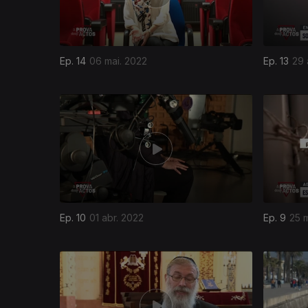
Ep. 14
06 mai. 2022
Ep. 13
29 
Ep. 10
01 abr. 2022
Ep. 9
25 