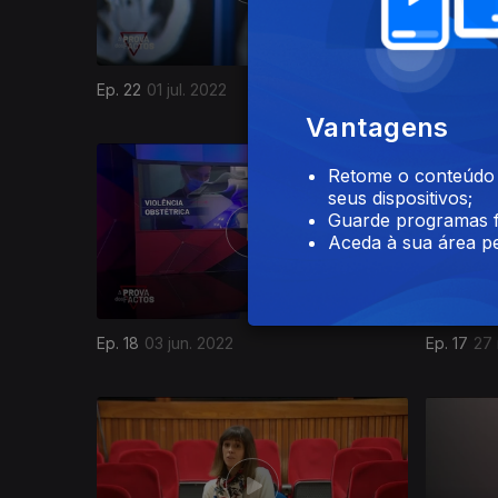
Ep. 22
01 jul. 2022
Ep. 21
24 
Vantagens
Retome o conteúdo a
seus dispositivos;
Guarde programas f
Aceda à sua área pe
Ep. 18
03 jun. 2022
Ep. 17
27 
609944