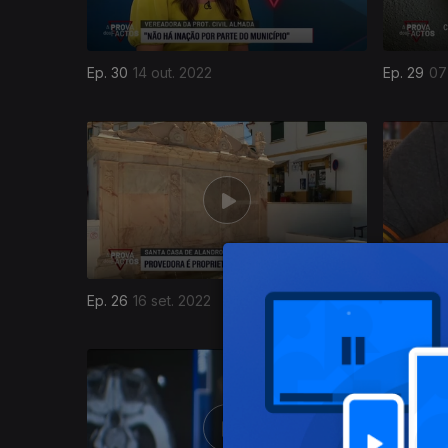
Ep. 30
14 out. 2022
Ep. 29
07
630020
Ep. 26
16 set. 2022
Ep. 25
09