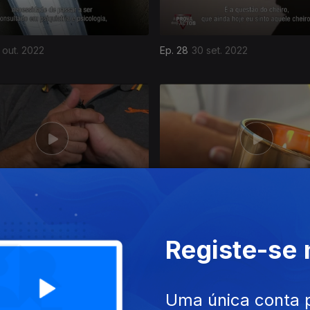
 out. 2022
Ep. 28
30 set. 2022
 set. 2022
Ep. 24
22 jul. 2022
Registe-se
Uma única conta 