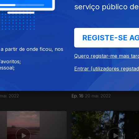
serviço público d
jun. 2022
Ep. 20
17 jun. 2022
REGISTE-SE A
 partir de onde ficou, nos
Quero registar-me mais tar
avoritos;
ssoal;
Entrar (utilizadores regista
mai. 2022
Ep. 16
20 mai. 2022