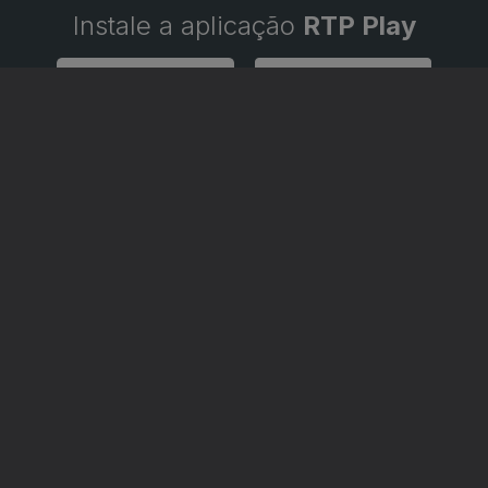
Instale a aplicação
RTP Play
Disponível para iOS, Android, Apple TV, Android TV e CarPlay
RTP PLAY
CONTACTOS
O
EM DIRETO
PROVEDORA DO
ÃO
REVER PROGRAMAS
TELESPECTADOR
PROVEDORA DO OU
CONCURSOS
UIVOS
ACESSIBILIDADES
PERGUNTAS FREQUENTES
NA
SATÉLITES
CONTACTOS
E PRIVACIDADE
POLÍTICA DE COOKIES
TERMOS E CONDIÇÕES
PUBLICIDADE
|
|
|