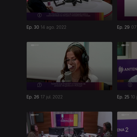
Ep. 30
14 ago. 2022
Ep. 29
07
Ep. 26
17 jul. 2022
Ep. 25
10 