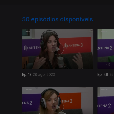
50
episódios disponíveis
Ep. 13
28 ago. 2023
Ep. 49
25