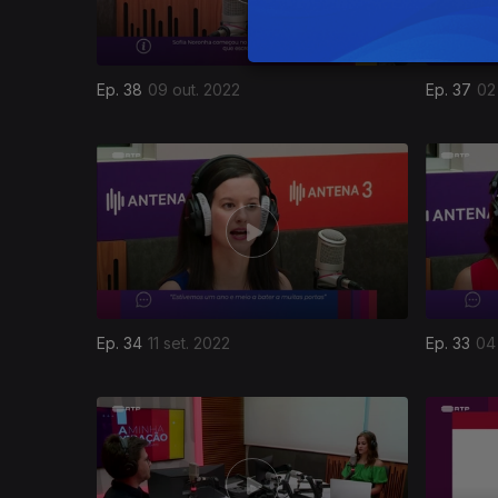
Ep. 38
09 out. 2022
Ep. 37
02
Ep. 34
11 set. 2022
Ep. 33
04
631696