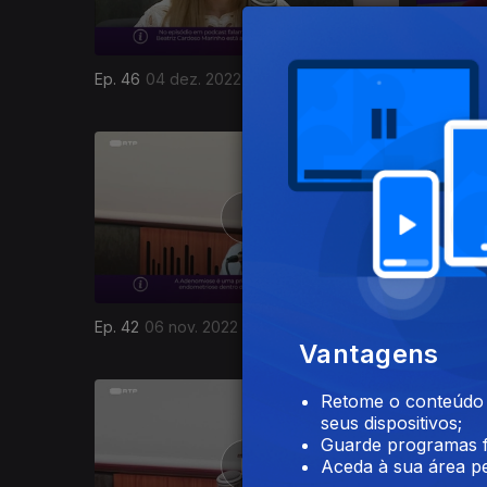
Ep. 46
04 dez. 2022
Ep. 45
27
647101
Ep. 42
06 nov. 2022
Ep. 41
30 
Vantagens
Retome o conteúdo a
seus dispositivos;
Guarde programas f
Aceda à sua área pe