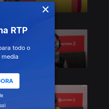
×
Ep. 43
13 nov. 2022
 na RTP
para todo o
e media
Ep. 39
16 out. 2022
GORA
de
dos)