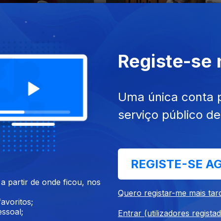
 nov. 2022
Ep. 44
20 nov. 2022
Registe-se
Uma única conta 
serviço público d
out. 2022
Ep. 40
23 out. 2022
REGISTE-SE A
 partir de onde ficou, nos
Quero registar-me mais tar
avoritos;
ssoal;
Entrar (utilizadores regista