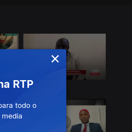
×
 na RTP
16 dez. 2022
para todo o
e media