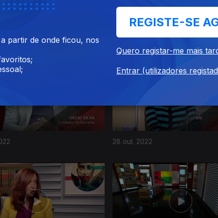
REGISTE-SE A
2022
25 nov. 2022
 partir de onde ficou, nos
Quero registar-me mais tar
avoritos;
ssoal;
Entrar (utilizadores regista
022
28 out. 2022