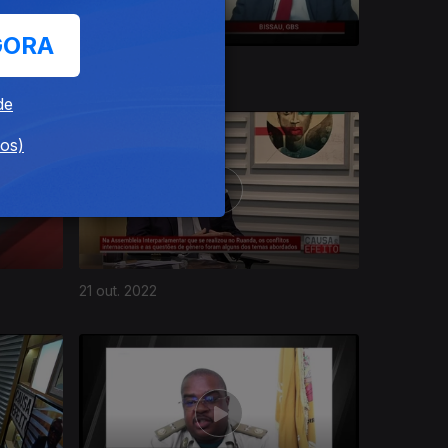
GORA
18 nov. 2022
de
dos)
21 out. 2022