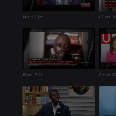
14 out. 2022
07 out. 2
16 set. 2022
09 set. 2
634098