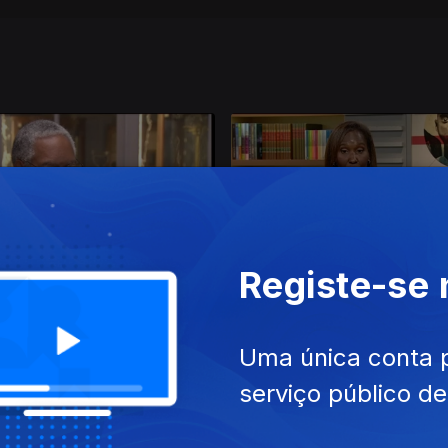
Registe-se
23
23 dez. 2022
Uma única conta 
serviço público d