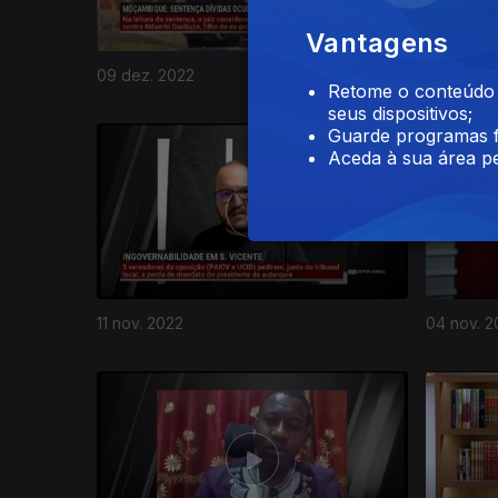
Vantagens
09 dez. 2022
02 dez. 
Retome o conteúdo a
seus dispositivos;
648578
Guarde programas f
Aceda à sua área pe
11 nov. 2022
04 nov. 2