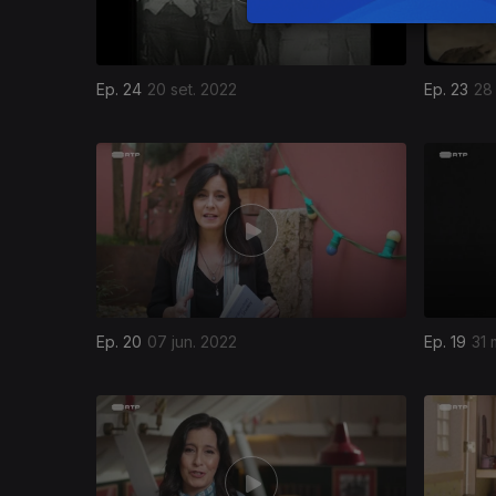
Ep. 24
20 set. 2022
Ep. 23
28 
Ep. 20
07 jun. 2022
Ep. 19
31 
611721