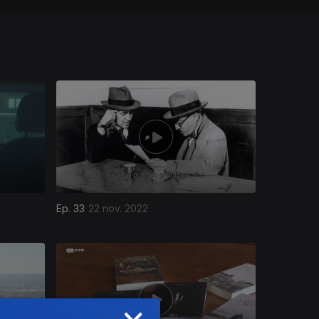
Ep. 33
22 nov. 2022
×