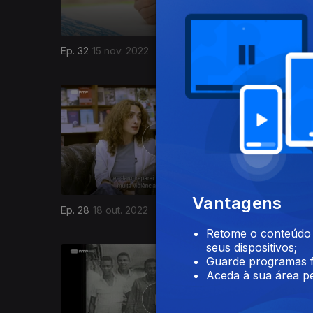
Ep. 32
15 nov. 2022
Ep. 31
08 
643016
Vantagens
Ep. 28
18 out. 2022
Ep. 27
11 
Retome o conteúdo a
seus dispositivos;
Guarde programas f
Aceda à sua área pe