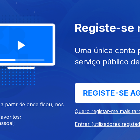
nov. 2022
Ep. 30
01 nov. 2022
Registe-se
Uma única conta 
serviço público d
REGISTE-SE A
out. 2022
Ep. 26
04 out. 2022
 partir de onde ficou, nos
Quero registar-me mais tar
avoritos;
ssoal;
Entrar (utilizadores regista