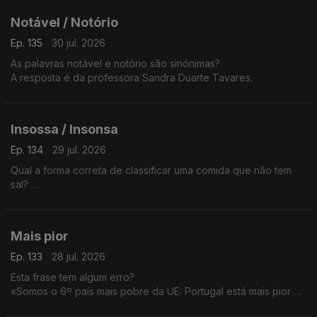
A Sandra Duarte Tavares tem a explicação.
Notável / Notório
Ep. 135
30 jul. 2026
As palavras notável e notório são sinónimas?
A resposta é da professora Sandra Duarte Tavares.
Insossa / Insonsa
Ep. 134
29 jul. 2026
Qual a forma correta de classificar uma comida que não tem
sal?
Insossa ou insonsa?
A resposta é da sandra Duarte Tavares.
Mais pior
Ep. 133
28 jul. 2026
Esta frase tem algum erro?
«Somos o 6º país mais pobre da UE: Portugal está mais pior e
arrisca-se a voltar à cauda da Europa».