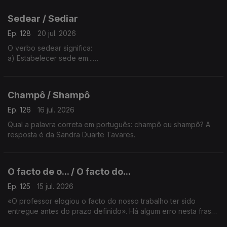
A Sandra Duarte Tavares tem a explicação.
Sedear / Sediar
Ep. 128
20 jul. 2026
O verbo sedear significa:
a) Estabelecer sede em...
b) Limpar objetos de ourivesaria com escovas de seda.
A explicação é da Sandra Duarte Tavares
Champô / Shampô
Ep. 126
16 jul. 2026
Qual a palavra correta em português: champô ou shampô? A
resposta é da Sandra Duarte Tavares.
O facto de o... / O facto do...
Ep. 125
15 jul. 2026
«O professor elogiou o facto do nosso trabalho ter sido
entregue antes do prazo definido». Há algum erro nesta frase?
A explicação é da Sandra Duarte Tavares