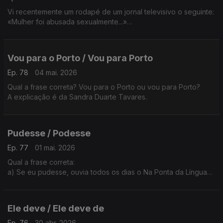
Vi recentemente um rodapé de um jornal televisivo o seguinte:
«Mulher foi abusada sexualmente...»
Esta frase está correta?
A explicação é da Sandra Duarte Tavares.
Vou para o Porto / Vou para Porto
Ep. 78
04 mai. 2026
Qual a frase correta? Vou para o Porto ou vou para Porto?
A explicação é da Sandra Duarte Tavares.
Pudesse / Podesse
Ep. 77
01 mai. 2026
Qual a frase correta:
a) Se eu pudesse, ouvia todos os dias o Na Ponta da Língua
b) Se eu podesse, ouvia todos os dias o Na Ponta da Língua
A explicação é da Sandra Duarte Tavares
Ele deve / Ele deve de
Ep. 76
30 abr. 2026