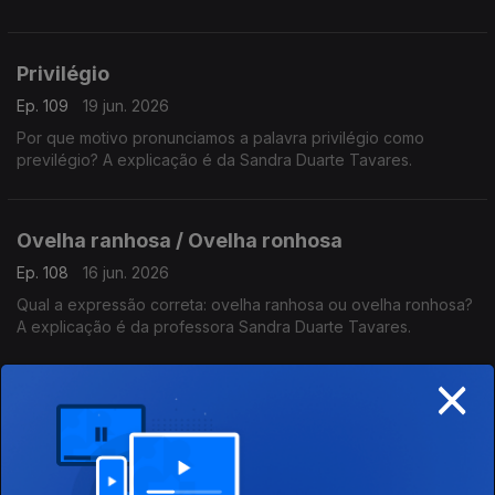
Esta frase está correta?
A resposta é da Sandra Duarte Tavares.
Privilégio
Ep. 109
19 jun. 2026
Por que motivo pronunciamos a palavra privilégio como
previlégio? A explicação é da Sandra Duarte Tavares.
Ovelha ranhosa / Ovelha ronhosa
Ep. 108
16 jun. 2026
Qual a expressão correta: ovelha ranhosa ou ovelha ronhosa?
A explicação é da professora Sandra Duarte Tavares.
×
Tabu
Ep. 107
15 jun. 2026
A palavra TABU escreve-se com ou sem acento gráfico? A
resposta é da professora Sandra Duarte Tavares.