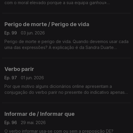
com o moral elevado porque a sua equipa ganhou»
A resposta é da Sandra Duarte Tavares.
Perigo de morte / Perigo de vida
Ep. 99
03 jun. 2026
Perigo de morte e perigo de vida. Quando devemos usar cada
uma das expressões? A explicação é da Sandra Duarte
Tavares.
Verbo parir
Ep. 97
01 jun. 2026
Por que motivo alguns dicionários online apresentam a
conjugação do verbo parir no presente do indicativo apenas
na 1º e 2º pessoas do plural? Eu, tu, ele, eles não podem
parir? A explicação é da Sandra Duarte Tavares.
Informar de / Informar que
Ep. 96
29 mai. 2026
O verbo informar usa-se com ou sem a preposição DE?