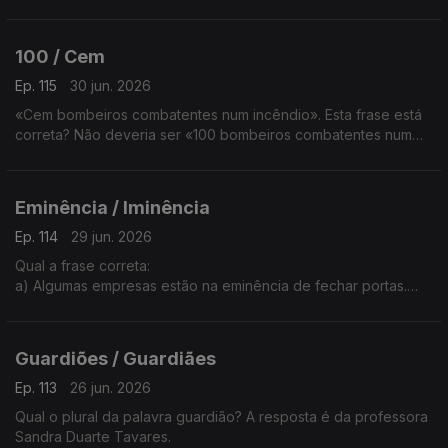
resultados deste projeto.
b) Temos de consertar estratégias para melhorar os
resultados deste projeto.
100 / Cem
A explicação é da Sandra Duarte Tavares.
Ep. 115
30 jun. 2026
«Cem bombeiros combatentes num incêndio». Esta frase está
correta? Não deveria ser «100 bombeiros combatentes num
incêndio»?
A professora Sandra Duarte Tavares tem a explicação.
Eminência / Iminência
Ep. 114
29 jun. 2026
Qual a frase correta:
a) Algumas empresas estão na eminência de fechar portas.
b) Algumas empresas estão na iminência de fechar portas.
A explicação é da Sandra Duarte Tavares.
Guardiões / Guardiães
Ep. 113
26 jun. 2026
Qual o plural da palavra guardião? A resposta é da professora
Sandra Duarte Tavares.