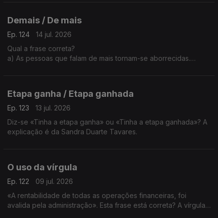
Demais / De mais
Ep. 124
14 jul. 2026
Qual a frase correta?
a) As pessoas que falam de mais tornam-se aborrecidas.
b) As pessoas que falam demais tornam-se aborrecidas.
A explicação é da Sandra Duarte Tavares
Etapa ganha / Etapa ganhada
Ep. 123
13 jul. 2026
Diz-se «Tinha a etapa ganha» ou «Tinha a etapa ganhada»? A
explicação é da Sandra Duarte Tavares.
O uso da vírgula
Ep. 122
09 jul. 2026
«A rentabilidade de todas as operações financeiras, foi
avalida pela administração». Esta frase está correta? A vírgula
a seguir à palavra financeiras não é um erro? A explicação é