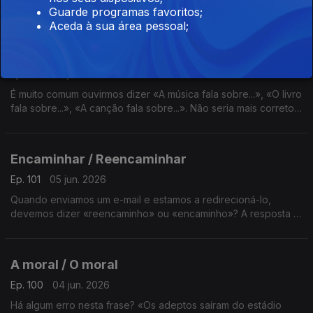
sem C. Segundo o novo Acordo Ortográfico, a consoante que
Guarde programas favoritos;
se pronuncia escreve-se, correto? A resposta é da Sandra
Aceda à sua área pessoal;
Duarte Tavares.
O livro fala sobre / aborda
Ep. 103
09 jun. 2026
É muito comum ouvirmos dizer «A música fala sobre...», «O livro
fala sobre...», «A canção fala sobre...». Não seria mais correto
dizer que a música, o livro ou a canção aborda...? A resposta é
da Sandra Duarte Tavares.
Encaminhar / Reencaminhar
Ep. 101
05 jun. 2026
Quando enviamos um e-mail e estamos a redirecioná-lo,
devemos dizer «reencaminho» ou «encaminho»? A resposta é
da Sandra Duarte Tavares.
A moral / O moral
Ep. 100
04 jun. 2026
Há algum erro nesta frase? «Os adeptos saíram do estádio