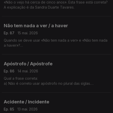
«Não o vejo há cerca de cinco anos». Esta frase está correta?
A explicação é da Sandra Duarte Tavares.
Não tem nada a ver / a haver
Ep. 87
15 mai. 2026
Quando se deve usar «Não tem nada a ver» e «Não tem nada
a haver»?
A explicação é da Sandra Duarte Tavares
Apóstrofo / Apóstrofe
Ep. 86
14 mai. 2026
Qual a frase correta:
a) Não é correto usar apóstrofo no plural das síglas.
b) Não é correto usar o apóstrofe no plural das siglas
A explicação é da Sandra Duarte Tavares.
Acidente / Incidente
Ep. 85
13 mai. 2026