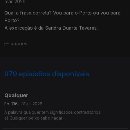
mai. 2026
Qual a frase correta? Vou para o Porto ou vou para
Porto?
A explicação é da Sandra Duarte Tavares.
opções
979
episódios disponíveis
943102
938314
938300
929461
923585
Qualquer
Ep. 136
31 jul. 2026
A palavra qualquer tem significados contraditórios:
a) Qualquer peixe sabe nadar
b) Esse assunto não tem qualquer importância
Isto é possível?