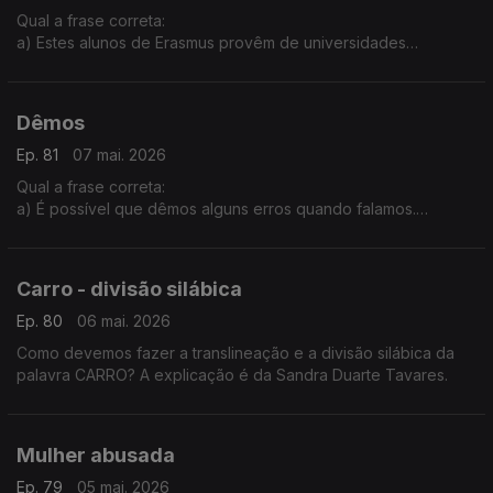
Qual a frase correta:
a) Estes alunos de Erasmus provêm de universidades
europeias.
b) Estes alunos de Erasmus provêem de universidades
europeias.
Dêmos
Ep. 81
07 mai. 2026
Qual a frase correta:
a) É possível que dêmos alguns erros quando falamos.
b) É possível que demos alguns erros quando falamos.
A explicação é da Sandra Duarte Tavares.
Carro - divisão silábica
Ep. 80
06 mai. 2026
Como devemos fazer a translineação e a divisão silábica da
palavra CARRO? A explicação é da Sandra Duarte Tavares.
Mulher abusada
Ep. 79
05 mai. 2026