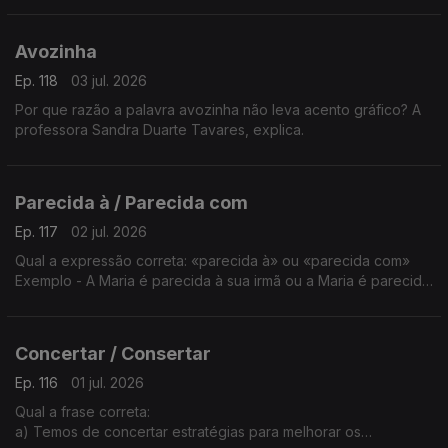
Avozinha
Ep. 118
03 jul. 2026
Por que razão a palavra avozinha não leva acento gráfico? A
professora Sandra Duarte Tavares, explica.
Parecida à / Parecida com
Ep. 117
02 jul. 2026
Qual a expressão correta: «parecida à» ou «parecida com»
Exemplo - A Maria é parecida à sua irmã ou a Maria é parecida
com a sua irmã?
A explicação é da Sandra Duarte Tavares.
Concertar / Consertar
Ep. 116
01 jul. 2026
Qual a frase correta:
a) Temos de concertar estratégias para melhorar os