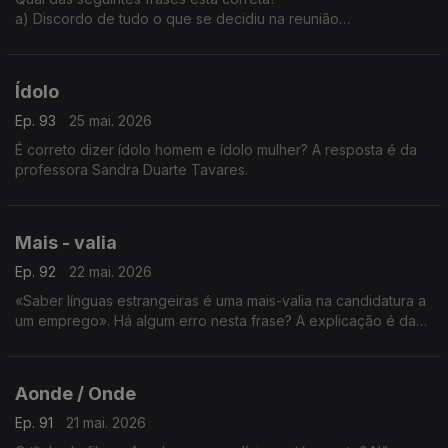
a) Discordo de tudo o que se decidiu na reunião
b) Discordo com tudo o que se decidiu na reunião.
A explicação é da professora Sandra Duarte Tavares.
Ídolo
Ep. 93
25 mai. 2026
É correto dizer ídolo homem e ídolo mulher? A resposta é da
professora Sandra Duarte Tavares.
Mais - valia
Ep. 92
22 mai. 2026
«Saber línguas estrangeiras é uma mais-valia na candidatura a
um emprego». Há algum erro nesta frase? A explicação é da
Sandra Duarte Tavares.
Aonde / Onde
Ep. 91
21 mai. 2026