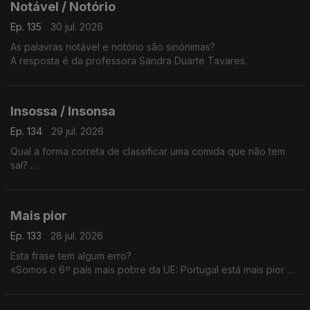
Notável / Notório
Ep. 135
30 jul. 2026
As palavras notável e notório são sinónimas?
A resposta é da professora Sandra Duarte Tavares.
Insossa / Insonsa
Ep. 134
29 jul. 2026
Qual a forma correta de classificar uma comida que não tem
sal?
Insossa ou insonsa?
A resposta é da sandra Duarte Tavares.
Mais pior
Ep. 133
28 jul. 2026
Esta frase tem algum erro?
«Somos o 6º país mais pobre da UE: Portugal está mais pior e
arrisca-se a voltar à cauda da Europa».
A Sandra Duarte Tavares tem a explicação.