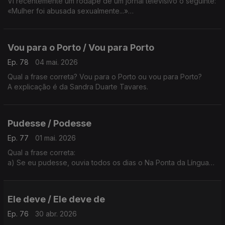
Vi recentemente um rodapé de um jornal televisivo o seguinte:
«Mulher foi abusada sexualmente...»
Esta frase está correta?
A explicação é da Sandra Duarte Tavares.
Vou para o Porto / Vou para Porto
Ep. 78
04 mai. 2026
Qual a frase correta? Vou para o Porto ou vou para Porto?
A explicação é da Sandra Duarte Tavares.
Pudesse / Podesse
Ep. 77
01 mai. 2026
Qual a frase correta:
a) Se eu pudesse, ouvia todos os dias o Na Ponta da Língua
b) Se eu podesse, ouvia todos os dias o Na Ponta da Língua
A explicação é da Sandra Duarte Tavares
Ele deve / Ele deve de
Ep. 76
30 abr. 2026