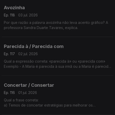
Avozinha
Ep. 118
03 jul. 2026
Por que razão a palavra avozinha não leva acento gráfico? A
professora Sandra Duarte Tavares, explica.
Parecida à / Parecida com
Ep. 117
02 jul. 2026
Qual a expressão correta: «parecida à» ou «parecida com»
Exemplo - A Maria é parecida à sua irmã ou a Maria é parecida
com a sua irmã?
A explicação é da Sandra Duarte Tavares.
Concertar / Consertar
Ep. 116
01 jul. 2026
Qual a frase correta:
a) Temos de concertar estratégias para melhorar os
resultados deste projeto.