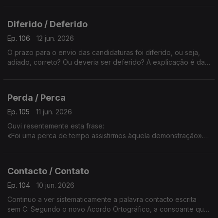
Diferido / Deferido
Ep. 106
12 jun. 2026
O prazo para o envio das candidaturas foi diferido, ou seja,
adiado, correto? Ou deveria ser deferido? A explicação é da
professora Sandra Duarte Tavares.
Perda / Perca
Ep. 105
11 jun. 2026
Ouvi resentemente esta frase:
«Foi uma perca de tempo assistirmos àquela demonstração».
Não deveria ser perda? A resposta é da Sandra Duarte
Tavares.
Contacto / Contato
Ep. 104
10 jun. 2026
Continuo a ver sistematicamente a palavra contacto escrita
sem C. Segundo o novo Acordo Ortográfico, a consoante que