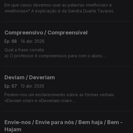
Em que casos devemos usar as palavras «melhoras» e
«melhorias»? A explicação é da Sandra Duarte Tavares.
Compreensivo / Compreensível
Ep. 68
14 abr. 2026
Qual a frase correta:
a) O professor é compreensivo para com o aluno.
b) O professor é facilmente compreensível pelo aluno.
A resposta é da Sandra Duarte Tavares.
Deviam / Deveriam
Ep. 67
13 abr. 2026
Pedem-nos um esclarecimento sobre as formas verbais
«Deviam criar» e «Deveriam criar».
Será que a forma verbal deveriam caiu em desuso. A resposta
é da Sandra Duarte Tavares.
Envie-nos / Envie para nós / Bem haja / Bem -
Hajam