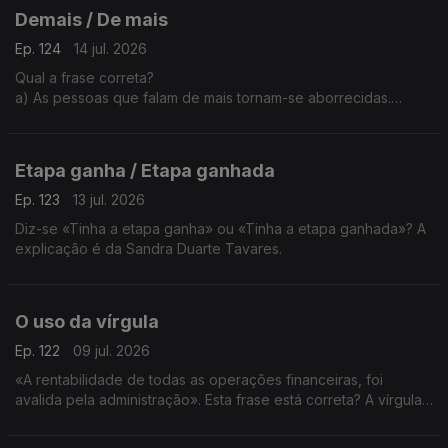
Demais / De mais
Ep. 124
14 jul. 2026
Qual a frase correta?
a) As pessoas que falam de mais tornam-se aborrecidas.
b) As pessoas que falam demais tornam-se aborrecidas.
A explicação é da Sandra Duarte Tavares
Etapa ganha / Etapa ganhada
Ep. 123
13 jul. 2026
Diz-se «Tinha a etapa ganha» ou «Tinha a etapa ganhada»? A
explicação é da Sandra Duarte Tavares.
O uso da vírgula
Ep. 122
09 jul. 2026
«A rentabilidade de todas as operações financeiras, foi
avalida pela administração». Esta frase está correta? A vírgula
a seguir à palavra financeiras não é um erro? A explicação é
da Sandra Duarte Tavares