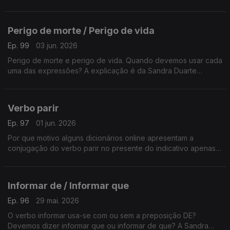
A resposta é da Sandra Duarte Tavares.
Perigo de morte / Perigo de vida
Ep. 99
03 jun. 2026
Perigo de morte e perigo de vida. Quando devemos usar cada
uma das expressões? A explicação é da Sandra Duarte
Tavares.
Verbo parir
Ep. 97
01 jun. 2026
Por que motivo alguns dicionários online apresentam a
conjugação do verbo parir no presente do indicativo apenas
na 1º e 2º pessoas do plural? Eu, tu, ele, eles não podem
parir? A explicação é da Sandra Duarte Tavares.
Informar de / Informar que
Ep. 96
29 mai. 2026
O verbo informar usa-se com ou sem a preposição DE?
Devemos dizer informar que ou informar de que? A Sandra