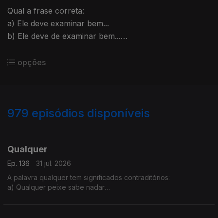
Qual a frase correta:
a) Ele deve examinar bem...
b) Ele deve de examinar bem...
A explicação é da Sandra Duarte Tavares
opções
979
episódios disponíveis
943102
938314
938300
929461
923585
921202
917492
909366
905769
Qualquer
Ep. 136
31 jul. 2026
A palavra qualquer tem significados contraditórios:
a) Qualquer peixe sabe nadar
b) Esse assunto não tem qualquer importância
Isto é possível?
A Sandra Duarte Tavares tem a explicação.