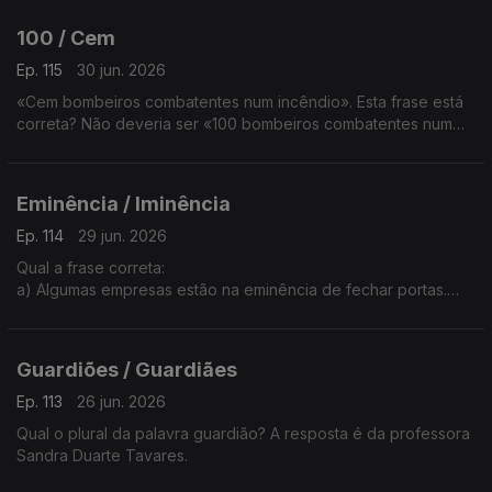
b) Temos de consertar estratégias para melhorar os
resultados deste projeto.
100 / Cem
A explicação é da Sandra Duarte Tavares.
Ep. 115
30 jun. 2026
«Cem bombeiros combatentes num incêndio». Esta frase está
correta? Não deveria ser «100 bombeiros combatentes num
incêndio»?
A professora Sandra Duarte Tavares tem a explicação.
Eminência / Iminência
Ep. 114
29 jun. 2026
Qual a frase correta:
a) Algumas empresas estão na eminência de fechar portas.
b) Algumas empresas estão na iminência de fechar portas.
A explicação é da Sandra Duarte Tavares.
Guardiões / Guardiães
Ep. 113
26 jun. 2026
Qual o plural da palavra guardião? A resposta é da professora
Sandra Duarte Tavares.