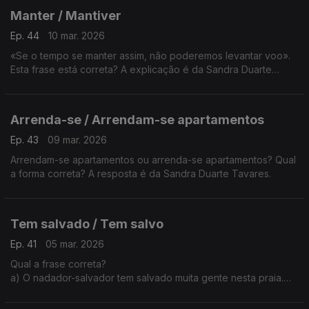
segunda-feira.
Manter / Mantiver
A explicação é da Sandra Duarte Tavares.
Ep. 44
10 mar. 2026
«Se o tempo se manter assim, não poderemos levantar voo».
Esta frase está correta? A explicação é da Sandra Duarte
Tavares.
Arrenda-se / Arrendam-se apartamentos
Ep. 43
09 mar. 2026
Arrendam-se apartamentos ou arrenda-se apartamentos? Qual
a forma correta? A resposta é da Sandra Duarte Tavares.
Tem salvado / Tem salvo
Ep. 41
05 mar. 2026
Qual a frase correta?
a) O nadador-salvador tem salvado muita gente nesta praia.
b) O nadador-salvador tem salvo muita gente nesta praia.
A resposta é da Sandra Duarte Tavares.