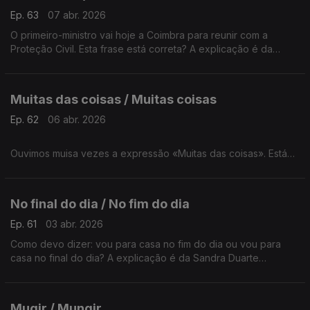
Ep. 63
07 abr. 2026
O primeiro-ministro vai hoje a Coimbra para reunir com a
Proteção Civil. Esta frase está correta? A explicação é da
Sandra Duarte Tavares.
Muitas das coisas / Muitas coisas
Ep. 62
06 abr. 2026
Ouvimos muisa vezes a expressão «Muitas das coisas». Está
correta? Não deveria ser «Muitas coisas»? A Sandra Duarte
Tavares, responde.
No final do dia / No fim do dia
Ep. 61
03 abr. 2026
Como devo dizer: vou para casa no fim do dia ou vou para
casa no final do dia? A explicação é da Sandra Duarte
Tavares.
Mugir / Mungir