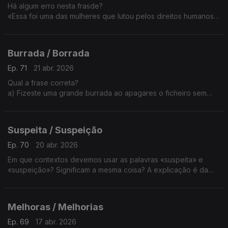
Há algum erro nesta frasde?
«Essa foi uma das mulheres que lutou pelos direitos humanos e
recorda como uma das lutas que mais solidariedade gerou».
A explicação é da Sandra Duarte Tavares.
Burrada / Borrada
Ep. 71
21 abr. 2026
Qual a frase correta?
a) Fizeste uma grande burrada ao apagares o ficheiro sem
teres uma cópia.
b) Fizeste uma grande borrada ao apagares o ficheiro sem
teres uma cópia.
Suspeita / Suspeição
Ep. 70
20 abr. 2026
Em que contextos devemos usar as palavras «suspeita» e
«suspeição»? Significam a mesma coisa? A explicação é da
Sandra Duarte Tavares.
Melhoras / Melhorias
Ep. 69
17 abr. 2026