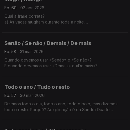
Ep. 60
02 abr. 2026
Qual a frase correta?
a) As vacas mugiram durante toda a noite.
b) As vacas mungiram durante toda a noite.
Aexplicação é da Sandra Duarte Tavares.
Senão / Se não / Demais / De mais
Ep. 58
31 mar. 2026
Quando devemos usar «Senão» e «Se não»?
E quando devemos usar «Demais» e «De mais»?
A explicação é da Sandra Duarte Tavares.
Todo o ano / Tudo o resto
Ep. 57
30 mar. 2026
Dizemos todo o dia, todo o ano, todo o bolo, mas dizemos
tudo o resto. Porquê? Aexplicação é da Sandra Duarte
Tavares.