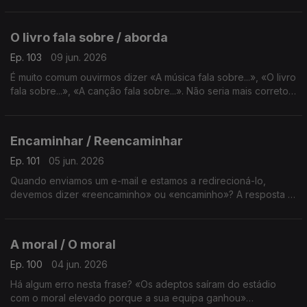
se pronuncia escreve-se, correto? A resposta é da Sandra
Duarte Tavares.
O livro fala sobre / aborda
Ep. 103
09 jun. 2026
É muito comum ouvirmos dizer «A música fala sobre...», «O livro
fala sobre...», «A canção fala sobre...». Não seria mais correto
dizer que a música, o livro ou a canção aborda...? A resposta é
da Sandra Duarte Tavares.
Encaminhar / Reencaminhar
Ep. 101
05 jun. 2026
Quando enviamos um e-mail e estamos a redirecioná-lo,
devemos dizer «reencaminho» ou «encaminho»? A resposta é
da Sandra Duarte Tavares.
A moral / O moral
Ep. 100
04 jun. 2026
Há algum erro nesta frase? «Os adeptos saíram do estádio
com o moral elevado porque a sua equipa ganhou»