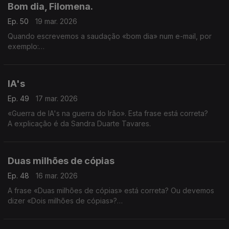
Bom dia, Filomena.
Ep. 50
19 mar. 2026
Quando escrevemos a saudação «bom dia» num e-mail, por
exemplo:
Bom dia, Filomema.
Devemos escrever bom dia com ou sem hífen?
A explicação é da Sandra Duarte Tavares.
IA's
Ep. 49
17 mar. 2026
«Guerra de IA's na guerra do Irão». Esta frase está correta?
A explicação é da Sandra Duarte Tavares.
Duas milhões de cópias
Ep. 48
16 mar. 2026
A frase «Duas milhões de cópias» está correta? Ou devemos
dizer «Dois milhões de cópias»?
A explicação é da Sandra Duarte Tavares.