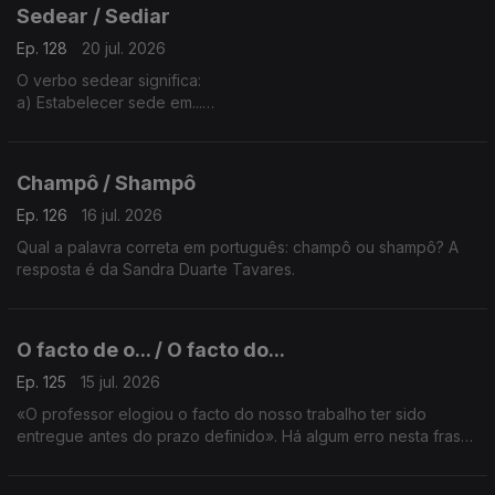
Sedear / Sediar
Ep. 128
20 jul. 2026
O verbo sedear significa:
a) Estabelecer sede em...
b) Limpar objetos de ourivesaria com escovas de seda.
A explicação é da Sandra Duarte Tavares
Champô / Shampô
Ep. 126
16 jul. 2026
Qual a palavra correta em português: champô ou shampô? A
resposta é da Sandra Duarte Tavares.
O facto de o... / O facto do...
Ep. 125
15 jul. 2026
«O professor elogiou o facto do nosso trabalho ter sido
entregue antes do prazo definido». Há algum erro nesta frase?
A explicação é da Sandra Duarte Tavares