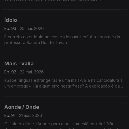
b) Discordo com tudo o que se decidiu na reunião.
A explicação é da professora Sandra Duarte Tavares.
Ídolo
Ep. 93
25 mai. 2026
É correto dizer ídolo homem e ídolo mulher? A resposta é da
professora Sandra Duarte Tavares.
Mais - valia
Ep. 92
22 mai. 2026
«Saber línguas estrangeiras é uma mais-valia na candidatura a
um emprego». Há algum erro nesta frase? A explicação é da
Sandra Duarte Tavares.
Aonde / Onde
Ep. 91
21 mai. 2026
O título do filme «Aonde para a polícia» está correto? Não