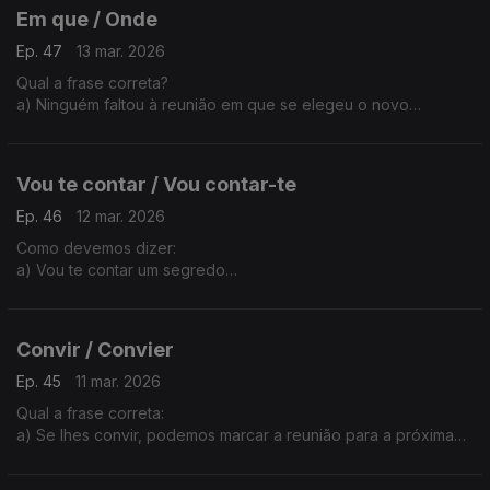
Em que / Onde
Ep. 47
13 mar. 2026
Qual a frase correta?
a) Ninguém faltou à reunião em que se elegeu o novo
presidente.
b) Ninguém faltou à reunião onde se elegeu o novo
presidente.
Vou te contar / Vou contar-te
A resposta é da Sandra Duarte Tavares.
Ep. 46
12 mar. 2026
Como devemos dizer:
a) Vou te contar um segredo
b) Vou contar-te um segredo
A explicação é da Sandra Duarte Tavares.
Convir / Convier
Ep. 45
11 mar. 2026
Qual a frase correta:
a) Se lhes convir, podemos marcar a reunião para a próxima
segunda-feira.
b) Se lhes convier, podemos marcar a reunião para a próxima