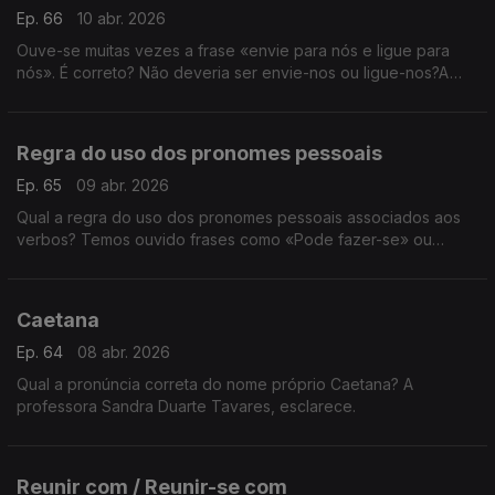
Ep. 66
10 abr. 2026
Ouve-se muitas vezes a frase «envie para nós e ligue para
nós». É correto? Não deveria ser envie-nos ou ligue-nos?A
explicação é da Sandra Duarte Tavares.
Regra do uso dos pronomes pessoais
Ep. 65
09 abr. 2026
Qual a regra do uso dos pronomes pessoais associados aos
verbos? Temos ouvido frases como «Pode fazer-se» ou
«Como levantar-se. A Sandra Duarte Tavares explica tudo.
Caetana
Ep. 64
08 abr. 2026
Qual a pronúncia correta do nome próprio Caetana? A
professora Sandra Duarte Tavares, esclarece.
Reunir com / Reunir-se com