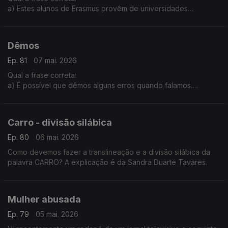
a) Estes alunos de Erasmus provêm de universidades
europeias.
b) Estes alunos de Erasmus provêem de universidades
europeias.
Dêmos
Ep. 81
07 mai. 2026
Qual a frase correta:
a) É possível que dêmos alguns erros quando falamos.
b) É possível que demos alguns erros quando falamos.
A explicação é da Sandra Duarte Tavares.
Carro - divisão silábica
Ep. 80
06 mai. 2026
Como devemos fazer a translineação e a divisão silábica da
palavra CARRO? A explicação é da Sandra Duarte Tavares.
Mulher abusada
Ep. 79
05 mai. 2026