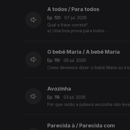
A todos / Para todos
Ep. 120
07 jul. 2026
Qual a frase correta?
a) Uma boa prova para todos
b) Uma boa prova a todos
A explicação é da Sandra Duarte Tavares
O bebé Maria / A bebé Maria
Ep. 119
06 jul. 2026
Como devemos dizer: o bebé Maria ou a b
Avozinha
Ep. 118
03 jul. 2026
Por que razão a palavra avozinha não leva
Parecida à / Parecida com