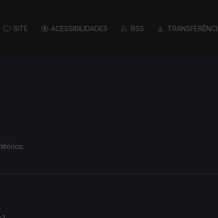
SITE
ACESSIBILIDADES
RSS
TRANSFERÊNCI
itórios:
cia
.
as?