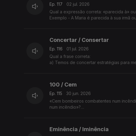
Ep. 117
02 jul. 2026
Qual a expressão correta: «parecida à» o
Exemplo - A Maria é parecida à sua irmã o
A explicação é da Sandra Duarte Tavares.
Concertar / Consertar
Ep. 116
01 jul. 2026
Qual a frase correta:
a) Temos de concertar estratégias para me
b) Temos de consertar estratégias para me
A explicação é da Sandra Duarte Tavares.
100 / Cem
Ep. 115
30 jun. 2026
«Cem bombeiros combatentes num incêndio
num incêndio»?
A professora Sandra Duarte Tavares tem a
Eminência / Iminência