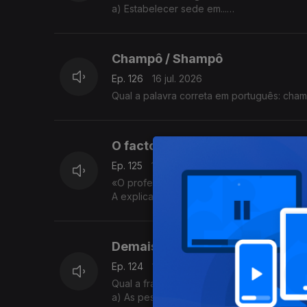
a) Estabelecer sede em...
b) Limpar objetos de ourivesaria com esc
A explicação é da Sandra Duarte Tavares
Champô / Shampô
Ep. 126
16 jul. 2026
Qual a palavra correta em português: cha
O facto de o... / O facto do...
Ep. 125
15 jul. 2026
«O professor elogiou o facto do nosso trab
A explicação é da Sandra Duarte Tavares
Demais / De mais
Ep. 124
14 jul. 2026
Qual a frase correta?
a) As pessoas que falam de mais tornam-s