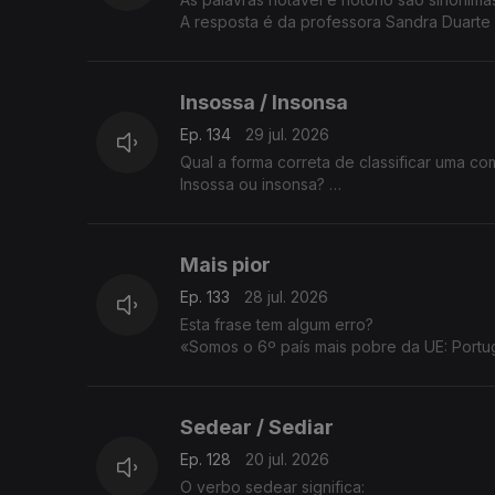
A resposta é da professora Sandra Duarte
Insossa / Insonsa
Ep. 134
29 jul. 2026
Qual a forma correta de classificar uma c
Insossa ou insonsa?
A resposta é da sandra Duarte Tavares.
Mais pior
Ep. 133
28 jul. 2026
Esta frase tem algum erro?
«Somos o 6º país mais pobre da UE: Portuga
A Sandra Duarte Tavares tem a explicação
Sedear / Sediar
Ep. 128
20 jul. 2026
O verbo sedear significa: