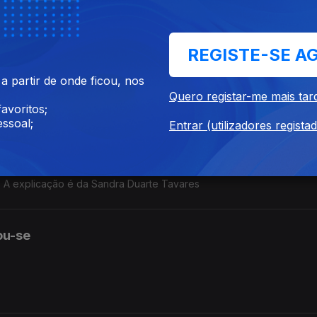
 aborrecidas.
REGISTE-SE A
 etapa ganhada»? A explicação é da Sandra Duarte Tavares.
 partir de onde ficou, nos
Quero registar-me mais tar
avoritos;
ssoal;
Entrar (utilizadores regista
nceiras, foi avalida pela administração». Esta frase está correta? A 
o? A explicação é da Sandra Duarte Tavares
ou-se