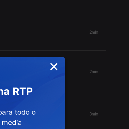
2min
×
2min
ta frase?
 na RTP
para todo o
3min
e media