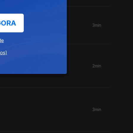
GORA
3min
de
dos)
2min
vírgula a
3min