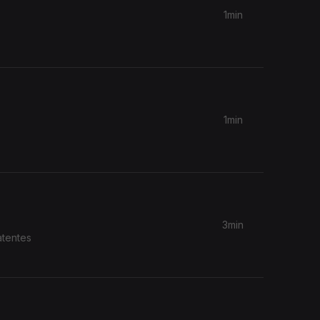
1min
1min
3min
atentes