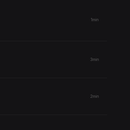
1min
3min
2min