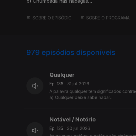
b) Chumbada nas nádegas
A explicação é da Sandra Duarte Tavares
SOBRE O EPISÓDIO
SOBRE O PROGRAMA
979
episódios disponíveis
943102
938314
Qualquer
Ep. 136
31 jul. 2026
A palavra qualquer tem significados contrad
a) Qualquer peixe sabe nadar
b) Esse assunto não tem qualquer importân
Isto é possível?
A Sandra Duarte Tavares tem a explicação
Notável / Notório
Ep. 135
30 jul. 2026
As palavras notável e notório são sinónim