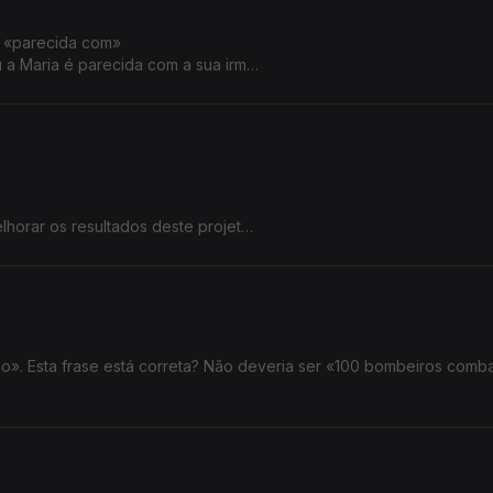
u «parecida com»
u a Maria é parecida com a sua irmã?
lhorar os resultados deste projeto.
lhorar os resultados deste projeto.
». Esta frase está correta? Não deveria ser «100 bombeiros comb
 explicação.