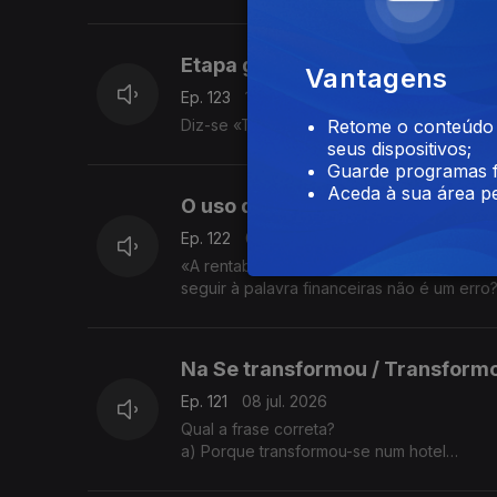
b) As pessoas que falam demais tornam-se
A explicação é da Sandra Duarte Tavares
Etapa ganha / Etapa ganhada
Vantagens
Ep. 123
13 jul. 2026
Diz-se «Tinha a etapa ganha» ou «Tinha a
Retome o conteúdo a
seus dispositivos;
Guarde programas f
Aceda à sua área pe
O uso da vírgula
Ep. 122
09 jul. 2026
«A rentabilidade de todas as operações fina
seguir à palavra financeiras não é um err
Na Se transformou / Transform
Ep. 121
08 jul. 2026
Qual a frase correta?
a) Porque transformou-se num hotel
b) Porque se transformou num hotel
A explicação é da Sandra Duarte Tavares.