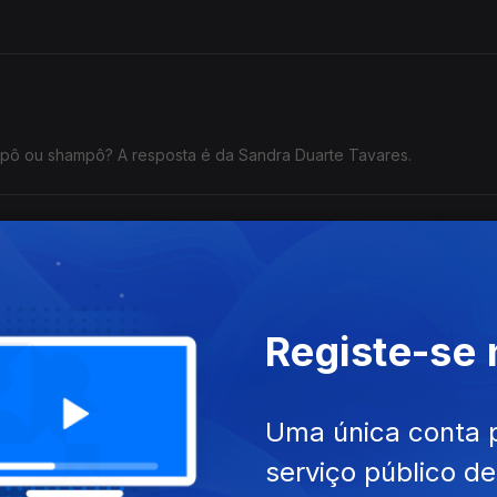
ovas de seda.
mpô ou shampô? A resposta é da Sandra Duarte Tavares.
alho ter sido entregue antes do prazo definido». Há algum erro nes
Registe-se
Uma única conta 
serviço público d
e aborrecidas.