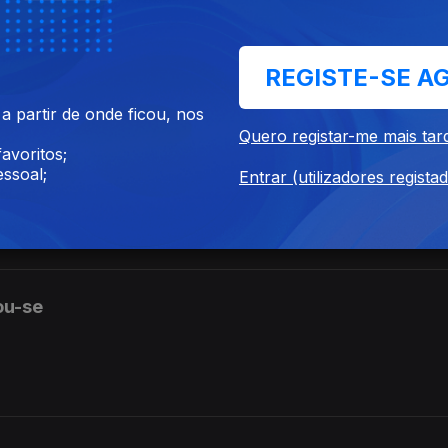
REGISTE-SE A
 etapa ganhada»? A explicação é da Sandra Duarte Tavares.
 partir de onde ficou, nos
Quero registar-me mais tar
avoritos;
ssoal;
Entrar (utilizadores regista
nceiras, foi avalida pela administração». Esta frase está correta? A 
o? A explicação é da Sandra Duarte Tavares
ou-se