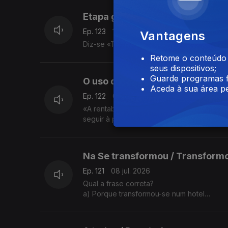
Etapa ganha / Etapa ganhada
Ep. 123
13 jul. 2026
Vantagens
Diz-se «Tinha a etapa ganha» ou «Tinha a
Retome o conteúdo a
seus dispositivos;
Guarde programas f
O uso da vírgula
Aceda à sua área pe
Ep. 122
09 jul. 2026
«A rentabilidade de todas as operações fina
seguir à palavra financeiras não é um err
Na Se transformou / Transform
Ep. 121
08 jul. 2026
Qual a frase correta?
a) Porque transformou-se num hotel
b) Porque se transformou num hotel
A explicação é da Sandra Duarte Tavares.