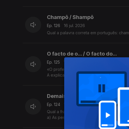
b) Limpar objetos de ourivesaria com esc
A explicação é da Sandra Duarte Tavares
Champô / Shampô
Ep. 126
16 jul. 2026
Qual a palavra correta em português: cha
O facto de o... / O facto do...
Ep. 125
15 jul. 2026
«O professor elogiou o facto do nosso trab
A explicação é da Sandra Duarte Tavares
Demais / De mais
Ep. 124
14 jul. 2026
Qual a frase correta?
a) As pessoas que falam de mais tornam-s
b) As pessoas que falam demais tornam-se
A explicação é da Sandra Duarte Tavares