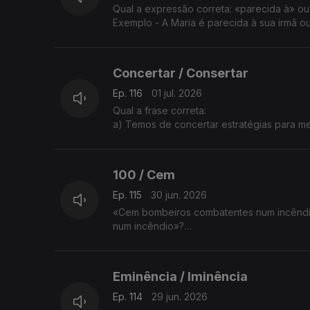
Qual a expressão correta: «parecida à» o
Exemplo - A Maria é parecida à sua irmã o
A explicação é da Sandra Duarte Tavares.
Concertar / Consertar
Ep. 116
01 jul. 2026
Qual a frase correta:
a) Temos de concertar estratégias para me
b) Temos de consertar estratégias para me
A explicação é da Sandra Duarte Tavares.
100 / Cem
Ep. 115
30 jun. 2026
«Cem bombeiros combatentes num incêndio
num incêndio»?
A professora Sandra Duarte Tavares tem a
Eminência / Iminência
Ep. 114
29 jun. 2026