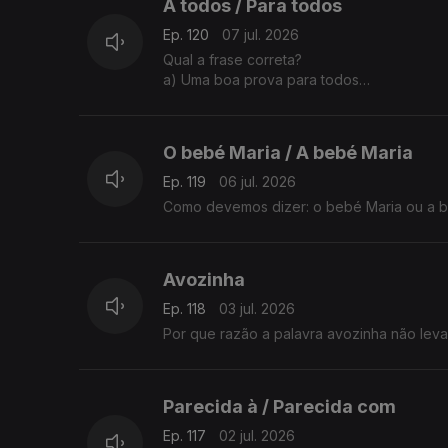
A todos / Para todos
Ep. 120
07 jul. 2026
Qual a frase correta?
a) Uma boa prova para todos
b) Uma boa prova a todos
A explicação é da Sandra Duarte Tavares
O bebé Maria / A bebé Maria
Ep. 119
06 jul. 2026
Como devemos dizer: o bebé Maria ou a b
Avozinha
Ep. 118
03 jul. 2026
Por que razão a palavra avozinha não leva
Parecida à / Parecida com
Ep. 117
02 jul. 2026