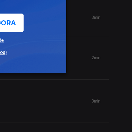
3min
GORA
de
dos)
2min
vírgula a
3min