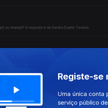
ovas de seda.
mpô ou shampô? A resposta é da Sandra Duarte Tavares.
alho ter sido entregue antes do prazo definido». Há algum erro nes
Registe-se
Uma única conta 
e aborrecidas.
serviço público d
 aborrecidas.