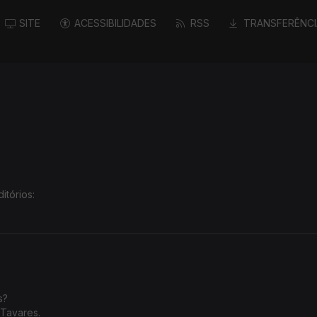
SITE
ACESSIBILIDADES
RSS
TRANSFERÊNCI
itórios:
cia
.
as?
 Tavares.