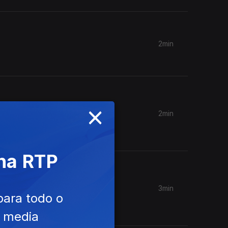
2min
×
2min
ta frase?
 na RTP
3min
para todo o
e media