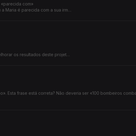
u «parecida com»
u a Maria é parecida com a sua irmã?
lhorar os resultados deste projeto.
lhorar os resultados deste projeto.
». Esta frase está correta? Não deveria ser «100 bombeiros comb
 explicação.