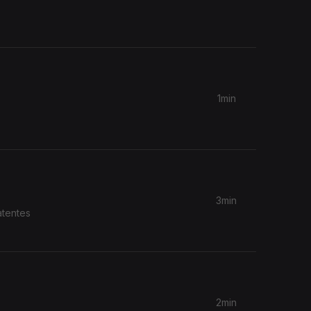
1min
3min
atentes
2min