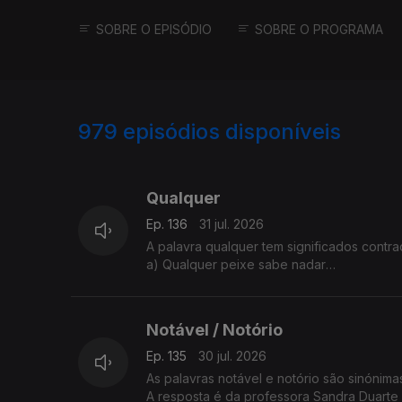
SOBRE O EPISÓDIO
SOBRE O PROGRAMA
979
episódios disponíveis
943102
938314
938300
Qualquer
Ep. 136
31 jul. 2026
A palavra qualquer tem significados contrad
a) Qualquer peixe sabe nadar
b) Esse assunto não tem qualquer importân
Isto é possível?
A Sandra Duarte Tavares tem a explicação
Notável / Notório
Ep. 135
30 jul. 2026
As palavras notável e notório são sinónim
A resposta é da professora Sandra Duarte