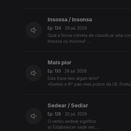
Insossa / Insonsa
Ep. 134
29 jul. 2026
Qual a forma correta de classificar uma c
Insossa ou insonsa?
A resposta é da sandra Duarte Tavares.
Mais pior
Ep. 133
28 jul. 2026
Esta frase tem algum erro?
«Somos o 6º país mais pobre da UE: Portuga
A Sandra Duarte Tavares tem a explicação
Sedear / Sediar
Ep. 128
20 jul. 2026
O verbo sedear significa:
a) Estabelecer sede em...