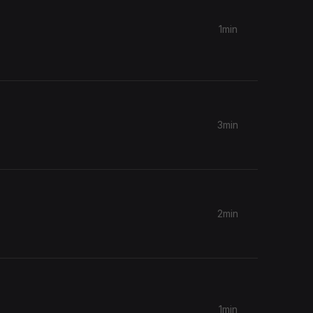
1min
3min
2min
1min