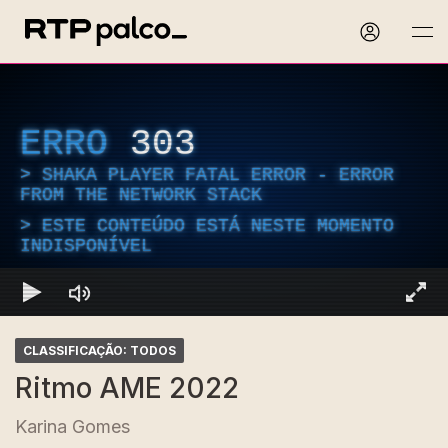
ERRO
303
SHAKA PLAYER FATAL ERROR - ERROR
FROM THE NETWORK STACK
ESTE CONTEÚDO ESTÁ NESTE MOMENTO
INDISPONÍVEL
CLASSIFICAÇÃO: TODOS
Ritmo AME 2022
Karina Gomes