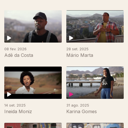
08 fev. 2026
28 set. 2025
Adê da Costa
Mário Marta
14 set. 2025
31 ago. 2025
Ineida Moniz
Karina Gomes