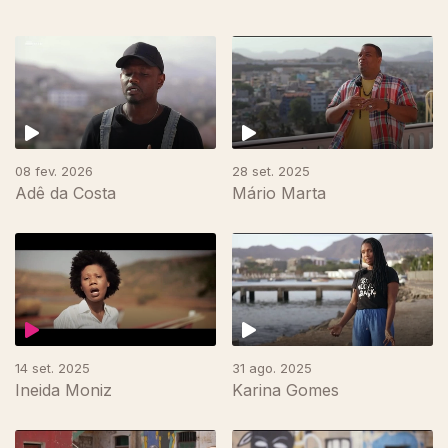
08 fev. 2026
28 set. 2025
Adê da Costa
Mário Marta
14 set. 2025
31 ago. 2025
Ineida Moniz
Karina Gomes