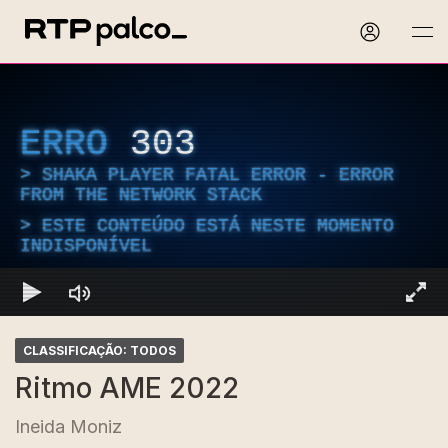
ERRO
303
SHAKA PLAYER FATAL ERROR - ERROR
FROM THE NETWORK STACK
ESTE CONTEÚDO ESTÁ NESTE MOMENTO
INDISPONÍVEL
CLASSIFICAÇÃO: TODOS
Ritmo AME 2022
Ineida Moniz