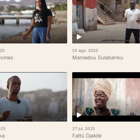
025
24 ago. 2025
Gomes
Mamadou Sulabanku
025
27 jul. 2025
ka
Fattú Djakité