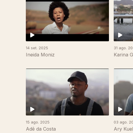
14 set. 2025
31 ago. 2
Ineida Moniz
Karina 
865576
15 ago. 2025
03 ago. 2
Adê da Costa
Ary Kue