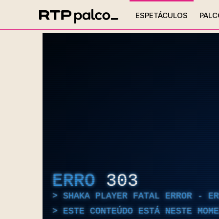
ESPETÁCULOS
PALC
ERRO
303
SHAKA PLAYER FATAL ERROR - E
ESTE CONTEÚDO ESTÁ NESTE MOME