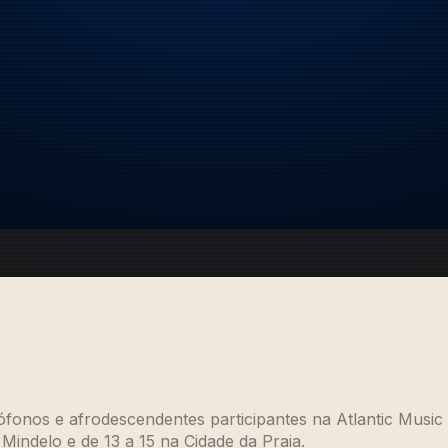
sófonos e afrodescendentes participantes na Atlantic Mus
indelo e de 13 a 15 na Cidade da Praia.