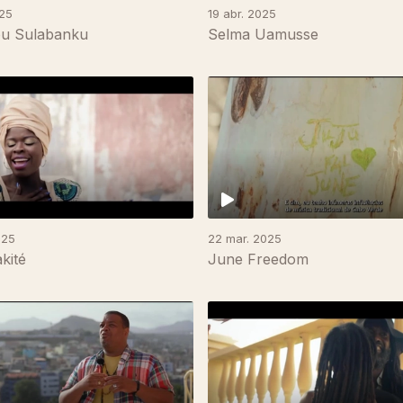
025
19 abr. 2025
u Sulabanku
Selma Uamusse
025
22 mar. 2025
akité
June Freedom