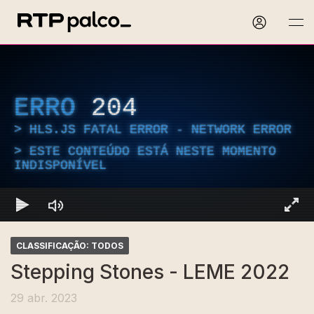
ERRO
204
HLS.JS FATAL ERROR - NETWORK ERROR
ESTE CONTEÚDO ESTÁ NESTE MOMENTO
INDISPONÍVEL
CLASSIFICAÇÃO: TODOS
Stepping Stones - LEME 2022
29 abr. 2023