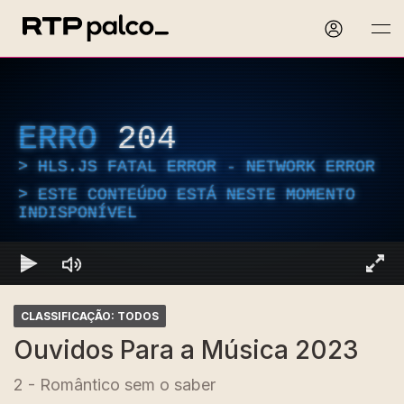
ERRO
204
HLS.JS FATAL ERROR - NETWORK ERROR
ESTE CONTEÚDO ESTÁ NESTE MOMENTO
INDISPONÍVEL
CLASSIFICAÇÃO: TODOS
Ouvidos Para a Música 2023
2 - Romântico sem o saber