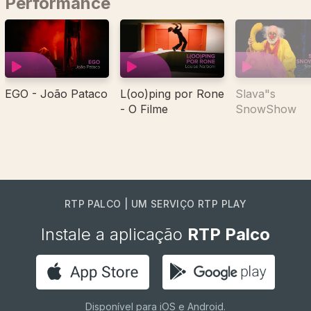
Performance
EGO - João Pataco
L(oo)ping por Rone
Slava"s
- O Filme
SnowShow
RTP PALCO | UM SERVIÇO RTP PLAY
Instale a aplicação
RTP Palco
Disponível para iOS e Android.