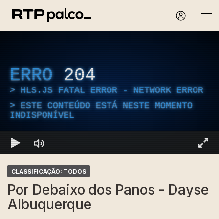
ERRO
204
HLS.JS FATAL ERROR - NETWORK ERROR
ESTE CONTEÚDO ESTÁ NESTE MOMENTO
INDISPONÍVEL
CLASSIFICAÇÃO: TODOS
Por Debaixo dos Panos - Dayse
Albuquerque