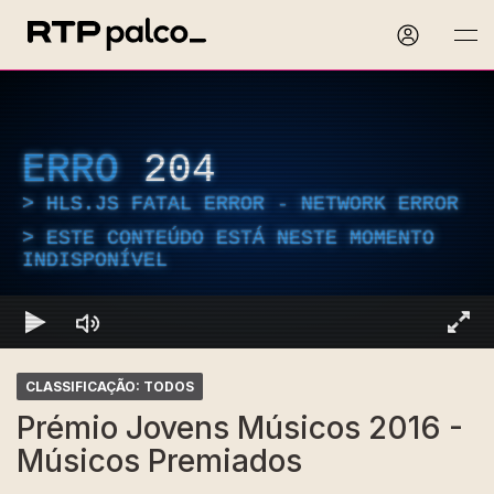
ERRO
204
HLS.JS FATAL ERROR - NETWORK ERROR
ESTE CONTEÚDO ESTÁ NESTE MOMENTO
INDISPONÍVEL
CLASSIFICAÇÃO: TODOS
Prémio Jovens Músicos 2016 -
Músicos Premiados