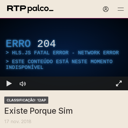
ERRO
204
HLS.JS FATAL ERROR - NETWORK ERROR
ESTE CONTEÚDO ESTÁ NESTE MOMENTO
INDISPONÍVEL
CLASSIFICAÇÃO: 12AP
Existe Porque Sim
17 nov. 2018