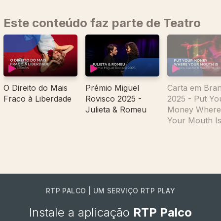
Este conteúdo faz parte de Teatro
O Direito do Mais
Prémio Miguel
Carta em Bra
Fraco à Liberdade
Rovisco 2025 -
2025 - Put Yo
Julieta & Romeu
Money Where
Your Mouth I
RTP PALCO | UM SERVIÇO RTP PLAY
Instale a aplicação
RTP Palco