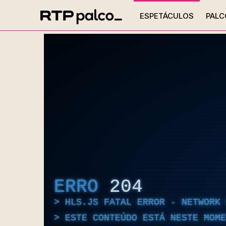
ESPETÁCULOS
PALC
ERRO
204
HLS.JS FATAL ERROR - NETWORK 
ESTE CONTEÚDO ESTÁ NESTE MOME