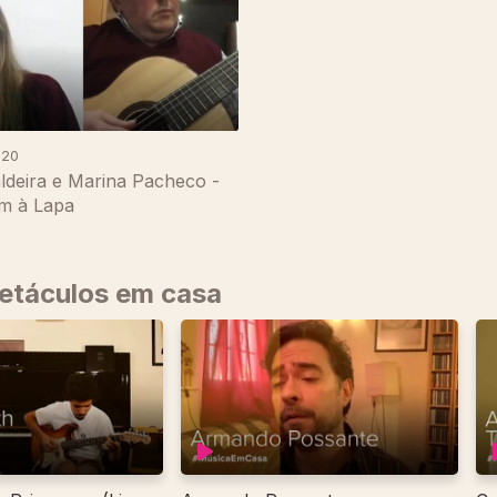
020
ldeira e Marina Pacheco -
m à Lapa
petáculos em casa