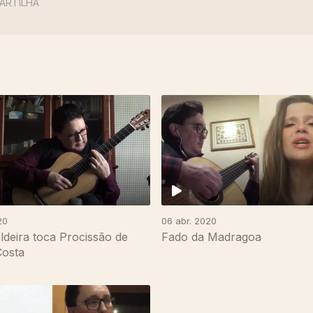
ARTILHA
20
06 abr. 2020
ldeira toca Procissão de
Fado da Madragoa
Costa