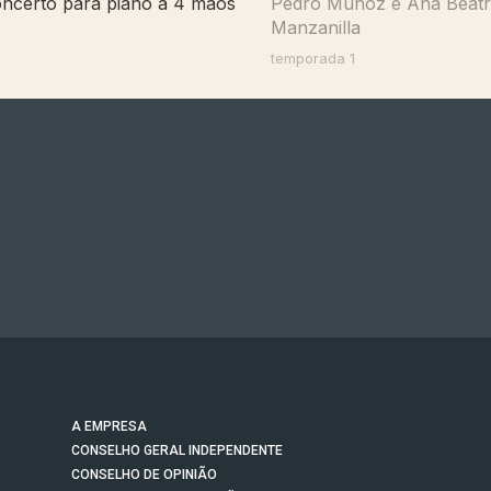
ncerto para piano a 4 mãos
Pedro Muñoz e Ana Beatr
Manzanilla
temporada 1
A EMPRESA
CONSELHO GERAL INDEPENDENTE
CONSELHO DE OPINIÃO