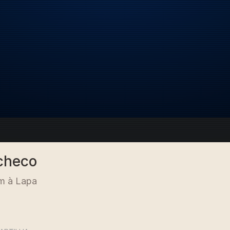
acheco
m à Lapa