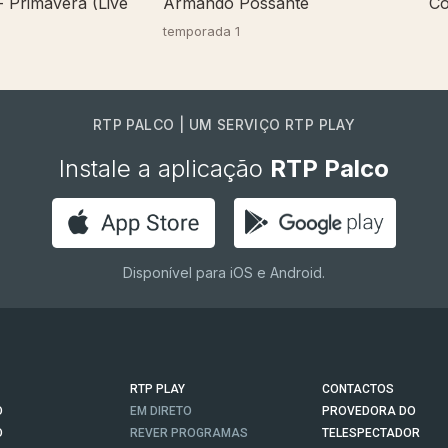
- Primavera (Live
Armando Possante
Co
temporada 1
RTP PALCO | UM SERVIÇO RTP PLAY
Instale a aplicação
RTP Palco
Disponível para iOS e Android.
RTP PLAY
CONTACTOS
O
EM DIRETO
PROVEDORA DO
O
REVER PROGRAMAS
TELESPECTADOR