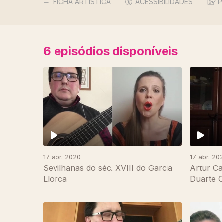
FICHA ARTÍSTICA
ACESSIBILIDADES
P
6
episódios disponíveis
17 abr. 2020
17 abr. 20
Sevilhanas do séc. XVIII do Garcia
Artur Ca
Llorca
Duarte 
463401