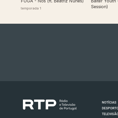
FUGA - Nós (ft. Beatriz Nunes)
Balter Youth 
Session)
temporada 1
NOTÍCIAS
DESPORT
TELEVISÃ